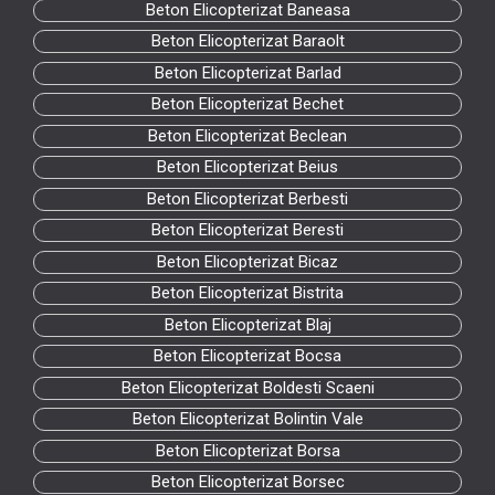
Beton Elicopterizat Baneasa
Beton Elicopterizat Baraolt
Beton Elicopterizat Barlad
Beton Elicopterizat Bechet
Beton Elicopterizat Beclean
Beton Elicopterizat Beius
Beton Elicopterizat Berbesti
Beton Elicopterizat Beresti
Beton Elicopterizat Bicaz
Beton Elicopterizat Bistrita
Beton Elicopterizat Blaj
Beton Elicopterizat Bocsa
Beton Elicopterizat Boldesti Scaeni
Beton Elicopterizat Bolintin Vale
Beton Elicopterizat Borsa
Beton Elicopterizat Borsec