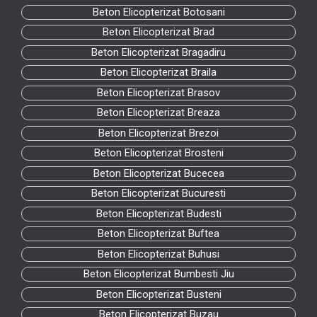
Beton Elicopterizat Botosani
Beton Elicopterizat Brad
Beton Elicopterizat Bragadiru
Beton Elicopterizat Braila
Beton Elicopterizat Brasov
Beton Elicopterizat Breaza
Beton Elicopterizat Brezoi
Beton Elicopterizat Brosteni
Beton Elicopterizat Bucecea
Beton Elicopterizat Bucuresti
Beton Elicopterizat Budesti
Beton Elicopterizat Buftea
Beton Elicopterizat Buhusi
Beton Elicopterizat Bumbesti Jiu
Beton Elicopterizat Busteni
Beton Elicopterizat Buzau