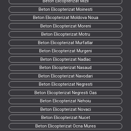
Beton Elicopterizat Mizil
Beton Elicopterizat Moinesti
Beton Elicopterizat Moldova Noua
Beton Elicopterizat Moreni
Beton Elicopterizat Motru
Beton Elicopterizat Murfatlar
Beton Elicopterizat Murgeni
Beton Elicopterizat Nadlac
Beton Elicopterizat Nasaud
Beton Elicopterizat Navodari
Beton Elicopterizat Negresti
Beton Elicopterizat Negresti Oas
Beton Elicopterizat Nehoiu
Beton Elicopterizat Novaci
Beton Elicopterizat Nucet
Beton Elicopterizat Ocna Mures