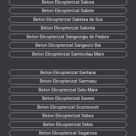
Beton Elicopterizat Salcea
Beton Elicopterizat Saliste
Beton Elicopterizat Salistea de Sus
Beton Elicopterizat Salonta
Beton Elicopterizat Sangeorgiu de Padure
Beton Elicopterizat Sangeorz Bai
Beton Elicopterizat Sannicolau Mare
Beton Elicopterizat Santana
Beton Elicopterizat Sarmasu
Beton Elicopterizat Satu Mare
Beton Elicopterizat Saveni
Beton Elicopterizat Scornicesti
Beton Elicopterizat Sebes
Beton Elicopterizat Sebis
Beton Elicopterizat Segarcea