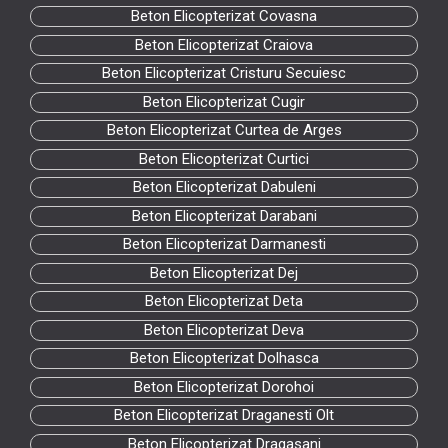
Beton Elicopterizat Covasna
Beton Elicopterizat Craiova
Beton Elicopterizat Cristuru Secuiesc
Beton Elicopterizat Cugir
Beton Elicopterizat Curtea de Arges
Beton Elicopterizat Curtici
Beton Elicopterizat Dabuleni
Beton Elicopterizat Darabani
Beton Elicopterizat Darmanesti
Beton Elicopterizat Dej
Beton Elicopterizat Deta
Beton Elicopterizat Deva
Beton Elicopterizat Dolhasca
Beton Elicopterizat Dorohoi
Beton Elicopterizat Draganesti Olt
Beton Elicopterizat Dragasani