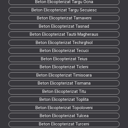
Beton Elicopterizat Targu Ocna
Beton Elicopterizat Targu Secuiesc
Beton Elicopterizat Tarnaveni
Beton Elicopterizat Tasnad
Beton Elicopterizat Tautii Magheraus
Beton Elicopterizat Techirghiol
Beton Elicopterizat Tecuci
Beton Elicopterizat Teius
Beton Elicopterizat Ticleni
Beton Elicopterizat Timisoara
Beton Elicopterizat Tismana
Beton Elicopterizat Titu
Beton Elicopterizat Toplita
Beton Elicopterizat Topoloveni
Beton Elicopterizat Tulcea
Beton Elicopterizat Turceni