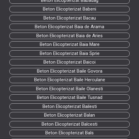
Beton Elicopterizat Babadag
Beton Elicopterizat Babeni
Beton Elicopterizat Bacau
Beton Elicopterizat Baia de Arama
Beton Elicopterizat Baia de Aries
Beton Elicopterizat Baia Mare
Beton Elicopterizat Baia Sprie
Beton Elicopterizat Baicoi
Beton Elicopterizat Baile Govora
Beton Elicopterizat Baile Herculane
Beton Elicopterizat Baile Olanesti
Beton Elicopterizat Baile Tusnad
Beton Elicopterizat Bailesti
Beton Elicopterizat Balan
Beton Elicopterizat Balcesti
Beton Elicopterizat Bals