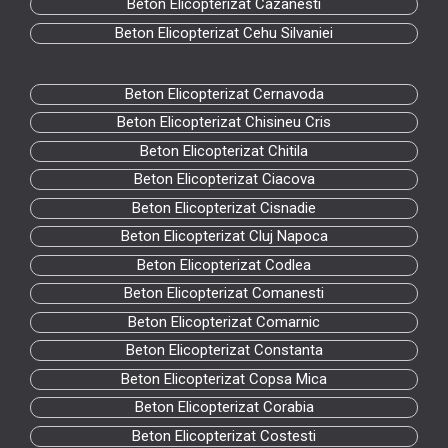
Beton Elicopterizat Cazanesti
Beton Elicopterizat Cehu Silvaniei
Beton Elicopterizat Cernavoda
Beton Elicopterizat Chisineu Cris
Beton Elicopterizat Chitila
Beton Elicopterizat Ciacova
Beton Elicopterizat Cisnadie
Beton Elicopterizat Cluj Napoca
Beton Elicopterizat Codlea
Beton Elicopterizat Comanesti
Beton Elicopterizat Comarnic
Beton Elicopterizat Constanta
Beton Elicopterizat Copsa Mica
Beton Elicopterizat Corabia
Beton Elicopterizat Costesti