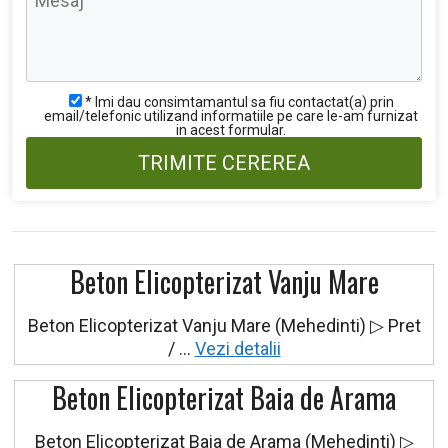
a
v
e
t
h
i
s
* Imi dau consimtamantul sa fiu contactat(a) prin
f
email/telefonic utilizand informatiile pe care le-am furnizat
i
in acest formular.
e
l
d
e
m
p
t
y
.
Beton Elicopterizat Vanju Mare
Beton Elicopterizat Vanju Mare (Mehedinti) ▷ Pret
/ …
Vezi detalii
Beton Elicopterizat Baia de Arama
Beton Elicopterizat Baia de Arama (Mehedinti) ▷