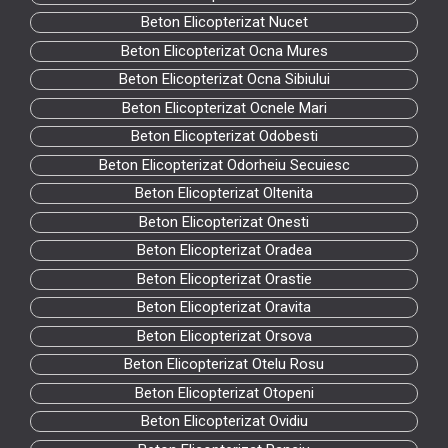
Beton Elicopterizat Nucet
Beton Elicopterizat Ocna Mures
Beton Elicopterizat Ocna Sibiului
Beton Elicopterizat Ocnele Mari
Beton Elicopterizat Odobesti
Beton Elicopterizat Odorheiu Secuiesc
Beton Elicopterizat Oltenita
Beton Elicopterizat Onesti
Beton Elicopterizat Oradea
Beton Elicopterizat Orastie
Beton Elicopterizat Oravita
Beton Elicopterizat Orsova
Beton Elicopterizat Otelu Rosu
Beton Elicopterizat Otopeni
Beton Elicopterizat Ovidiu