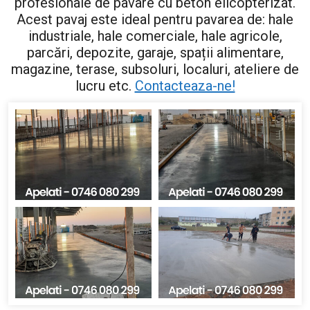
profesionale de pavare cu beton elicopterizat.
Acest pavaj este ideal pentru pavarea de: hale
industriale, hale comerciale, hale agricole,
parcări, depozite, garaje, spații alimentare,
magazine, terase, subsoluri, localuri, ateliere de
lucru etc.
Contacteaza-ne!