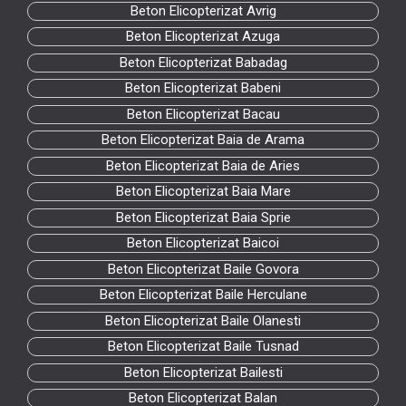
Beton Elicopterizat Avrig
Beton Elicopterizat Azuga
Beton Elicopterizat Babadag
Beton Elicopterizat Babeni
Beton Elicopterizat Bacau
Beton Elicopterizat Baia de Arama
Beton Elicopterizat Baia de Aries
Beton Elicopterizat Baia Mare
Beton Elicopterizat Baia Sprie
Beton Elicopterizat Baicoi
Beton Elicopterizat Baile Govora
Beton Elicopterizat Baile Herculane
Beton Elicopterizat Baile Olanesti
Beton Elicopterizat Baile Tusnad
Beton Elicopterizat Bailesti
Beton Elicopterizat Balan