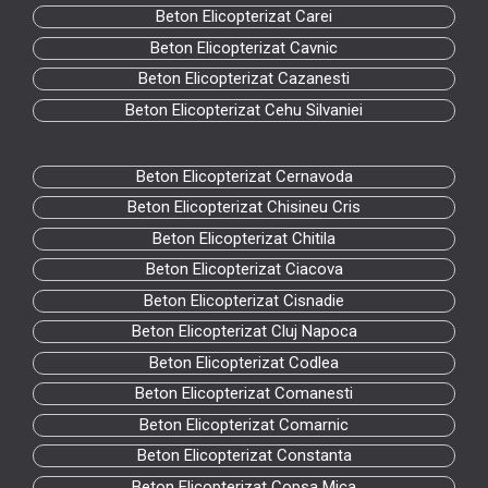
Beton Elicopterizat Carei
Beton Elicopterizat Cavnic
Beton Elicopterizat Cazanesti
Beton Elicopterizat Cehu Silvaniei
Beton Elicopterizat Cernavoda
Beton Elicopterizat Chisineu Cris
Beton Elicopterizat Chitila
Beton Elicopterizat Ciacova
Beton Elicopterizat Cisnadie
Beton Elicopterizat Cluj Napoca
Beton Elicopterizat Codlea
Beton Elicopterizat Comanesti
Beton Elicopterizat Comarnic
Beton Elicopterizat Constanta
Beton Elicopterizat Copsa Mica