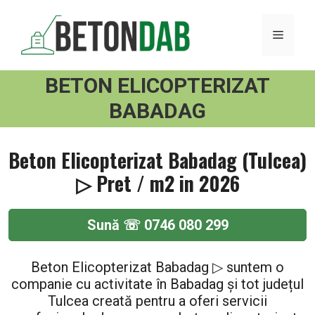
Sari
la
MENI
conținut
BETON ELICOPTERIZAT
BABADAG
Beton Elicopterizat Babadag (Tulcea)
▷ Pret / m2 in 2026
Sună ☏ 0746 080 299
Beton Elicopterizat Babadag ▷ suntem o
companie cu activitate în Babadag și tot județul
Tulcea creată pentru a oferi servicii