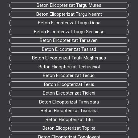
Beton Elicopterizat Targu Mures
Beton Elicopterizat Targu Neamt
Beton Elicopterizat Targu Ocna
Beton Elicopterizat Targu Secuiesc
Beton Elicopterizat Tarnaveni
Beton Elicopterizat Tasnad
Beton Elicopterizat Tautii Magheraus
Beton Elicopterizat Techirghiol
Beton Elicopterizat Tecuci
Beton Elicopterizat Teius
Beton Elicopterizat Ticleni
Beton Elicopterizat Timisoara
Beton Elicopterizat Tismana
Beton Elicopterizat Titu
Beton Elicopterizat Toplita
Beton Elicopterizat Topoloveni