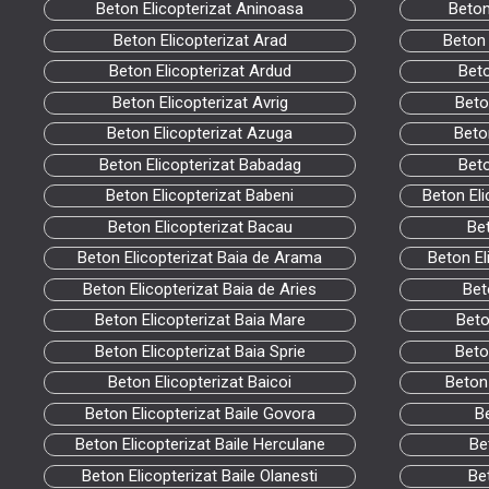
Beton Elicopterizat Aninoasa
Beton
Beton Elicopterizat Arad
Beton 
Beton Elicopterizat Ardud
Beto
Beton Elicopterizat Avrig
Beto
Beton Elicopterizat Azuga
Beto
Beton Elicopterizat Babadag
Beto
Beton Elicopterizat Babeni
Beton Eli
Beton Elicopterizat Bacau
Bet
Beton Elicopterizat Baia de Arama
Beton El
Beton Elicopterizat Baia de Aries
Bet
Beton Elicopterizat Baia Mare
Beto
Beton Elicopterizat Baia Sprie
Beto
Beton Elicopterizat Baicoi
Beton
Beton Elicopterizat Baile Govora
Be
Beton Elicopterizat Baile Herculane
Be
Beton Elicopterizat Baile Olanesti
Be