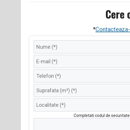
Cere o
*
Contacteaza-
P
Completati codul de securitate
l
e
a