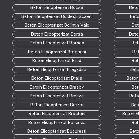
Beton Elicopterizat Bocsa
Beto
Beton Elicopterizat Boldesti Scaeni
Beto
Beton Elicopterizat Bolintin Vale
Bet
Beton Elicopterizat Borsa
Beto
Beton Elicopterizat Borsec
Bet
Beton Elicopterizat Botosani
Bet
Beton Elicopterizat Brad
Bet
Beton Elicopterizat Bragadiru
Beto
Beton Elicopterizat Braila
Beton
Beton Elicopterizat Brasov
Bet
Beton Elicopterizat Breaza
Beto
Beton Elicopterizat Brezoi
Bet
Beton Elicopterizat Brosteni
Beton E
Beton Elicopterizat Bucecea
Bet
Beton Elicopterizat Bucuresti
Beto