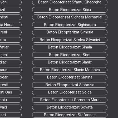
oveni
Beton Elicopterizat Sfantu Gheorghe
zil
Beton Elicopterizat Sibiu
nesti
Beton Elicopterizat Sighetu Marmatiei
ova Noua
Beton Elicopterizat Sighisoara
reni
Beton Elicopterizat Simeria
otru
Beton Elicopterizat Simleu Silvaniei
fatlar
Beton Elicopterizat Sinaia
rgeni
Beton Elicopterizat Siret
dlac
Beton Elicopterizat Slanic
asaud
Beton Elicopterizat Slanic Moldova
odari
Beton Elicopterizat Slatina
resti
Beton Elicopterizat Slobozia
sti Oas
Beton Elicopterizat Solca
hoiu
Beton Elicopterizat Somcuta Mare
vaci
Beton Elicopterizat Sovata
ucet
Beton Elicopterizat Stefanesti