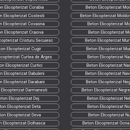
n Elicopterizat Corabia
Beton Elicopterizat Moi
n Elicopterizat Costesti
Beton Elicopterizat Mold
n Elicopterizat Covasna
Beton Elicopterizat Mo
n Elicopterizat Craiova
Beton Elicopterizat M
copterizat Cristuru Secuiesc
Beton Elicopterizat Mur
on Elicopterizat Cugir
Beton Elicopterizat Mu
icopterizat Curtea de Arges
Beton Elicopterizat Na
on Elicopterizat Curtici
Beton Elicopterizat N
n Elicopterizat Dabuleni
Beton Elicopterizat Nav
n Elicopterizat Darabani
Beton Elicopterizat Neg
 Elicopterizat Darmanesti
Beton Elicopterizat Negre
ton Elicopterizat Dej
Beton Elicopterizat Ne
ton Elicopterizat Deta
Beton Elicopterizat No
ton Elicopterizat Deva
Beton Elicopterizat N
n Elicopterizat Dolhasca
Beton Elicopterizat Ocn