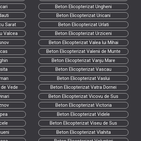
cari
Beton Elicopterizat Ungheni
dauti
Beton Elicopterizat Uricani
cu Sarat
Beton Elicopterizat Urlati
cu Valcea
Beton Elicopterizat Urziceni
asnov
Beton Elicopterizat Valea lui Mihai
ecas
Beton Elicopterizat Valenii de Munte
ghin
Beton Elicopterizat Vanju Mare
sita
Beton Elicopterizat Vascau
oman
Beton Elicopterizat Vaslui
i de Vede
Beton Elicopterizat Vatra Dornei
inari
Beton Elicopterizat Vicovu de Sus
oznov
Beton Elicopterizat Victoria
upea
Beton Elicopterizat Videle
cele
Beton Elicopterizat Viseu de Sus
cueni
Beton Elicopterizat Vlahita