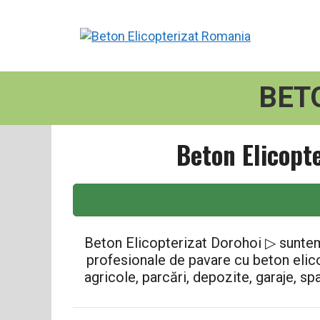
Sari
la
conținut
BET
Beton Elicopt
Beton Elicopterizat Dorohoi ▷ suntem 
profesionale de pavare cu beton elico
agricole, parcări, depozite, garaje, spa