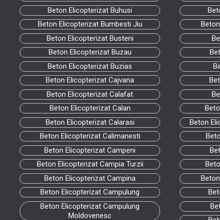
Beton Elicopterizat Buhusi
Bet
Beton Elicopterizat Bumbesti Jiu
Beton
Beton Elicopterizat Busteni
Be
Beton Elicopterizat Buzau
Bet
Beton Elicopterizat Buzias
Be
Beton Elicopterizat Cajvana
Bet
Beton Elicopterizat Calafat
Be
Beton Elicopterizat Calan
Beto
Beton Elicopterizat Calarasi
Beton Eli
Beton Elicopterizat Calimanesti
Beto
Beton Elicopterizat Campeni
Bet
Beton Elicopterizat Campia Turzii
Beto
Beton Elicopterizat Campina
Beton 
Beton Elicopterizat Campulung
Bet
Beton Elicopterizat Campulung
Bet
Moldovenesc