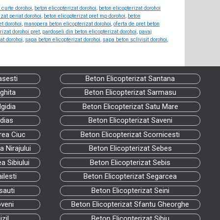
 curte dorohoi
,
beton elicopterizat dorohoi
,
beton elicopterizat dorohoi
izat periat dorohoi
,
beton elicopterizat pret mp dorohoi
,
beton
et dorohoi
,
manopera beton elicopterizat dorohoi
,
oferta de pret beton
rizat dorohoi pret
,
pardoseli din beton elicopterizat dorohoi
,
pavaj
at dorohoi
,
sapa beton elicopterizat dorohoi
,
sapa beton sclivisit dorohoi
,
asesti
Beton Elicopterizat Santana
ghita
Beton Elicopterizat Sarmasu
gidia
Beton Elicopterizat Satu Mare
dias
Beton Elicopterizat Saveni
rea Ciuc
Beton Elicopterizat Scornicesti
 Nirajului
Beton Elicopterizat Sebes
a Sibiului
Beton Elicopterizat Sebis
ilesti
Beton Elicopterizat Segarcea
sauti
Beton Elicopterizat Seini
oveni
Beton Elicopterizat Sfantu Gheorghe
zil
Beton Elicopterizat Sibiu