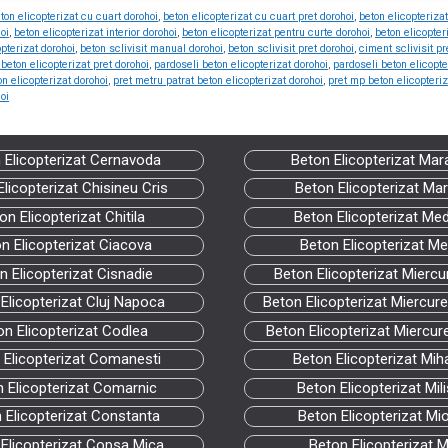
ton elicopterizat cu cuart dorohoi
,
beton elicopterizat cu cuart pret dorohoi
,
beton elicopterizat
oi
,
beton elicopterizat interior dorohoi
,
beton elicopterizat pentru curte dorohoi
,
beton elicopter
opterizat dorohoi
,
beton sclivisit manual dorohoi
,
beton sclivisit pret dorohoi
,
ciment sclivisit pr
beton elicopterizat pret dorohoi
,
pardoseli beton elicopterizat dorohoi
,
pardoseli beton elicopte
n elicopterizat dorohoi
,
pret metru patrat beton elicopterizat dorohoi
,
pret mp beton elicopteriz
oi
 Elicopterizat Cernavoda
Beton Elicopterizat Mar
licopterizat Chisineu Cris
Beton Elicopterizat Mar
on Elicopterizat Chitila
Beton Elicopterizat Med
n Elicopterizat Ciacova
Beton Elicopterizat Me
n Elicopterizat Cisnadie
Beton Elicopterizat Miercu
Elicopterizat Cluj Napoca
Beton Elicopterizat Miercurea
on Elicopterizat Codlea
Beton Elicopterizat Miercure
 Elicopterizat Comanesti
Beton Elicopterizat Miha
 Elicopterizat Comarnic
Beton Elicopterizat Mili
 Elicopterizat Constanta
Beton Elicopterizat Mi
Elicopterizat Copsa Mica
Beton Elicopterizat Mi