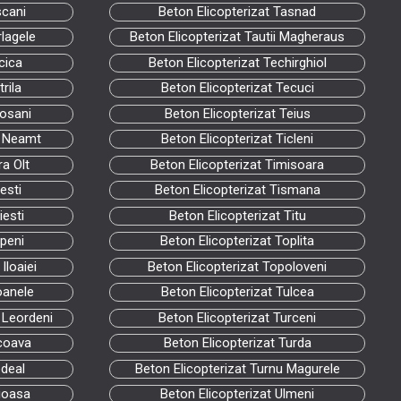
scani
Beton Elicopterizat Tasnad
rlagele
Beton Elicopterizat Tautii Magheraus
cica
Beton Elicopterizat Techirghiol
rila
Beton Elicopterizat Tecuci
rosani
Beton Elicopterizat Teius
a Neamt
Beton Elicopterizat Ticleni
ra Olt
Beton Elicopterizat Timisoara
esti
Beton Elicopterizat Tismana
iesti
Beton Elicopterizat Titu
openi
Beton Elicopterizat Toplita
Iloaiei
Beton Elicopterizat Topoloveni
oanele
Beton Elicopterizat Tulcea
 Leordeni
Beton Elicopterizat Turceni
tcoava
Beton Elicopterizat Turda
edeal
Beton Elicopterizat Turnu Magurele
ioasa
Beton Elicopterizat Ulmeni