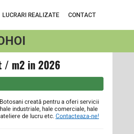
LUCRARI REALIZATE
CONTACT
OHOI
t / m2 in 2026
otosani creată pentru a oferi servicii
ale industriale, hale comerciale, hale
 ateliere de lucru etc.
Contacteaza-ne!