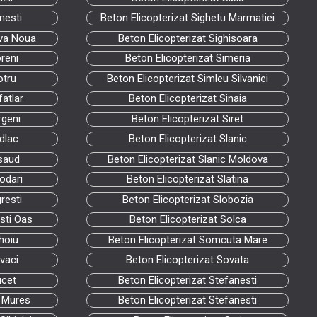
nesti
Beton Elicopterizat Sighetu Marmatiei
ova Noua
Beton Elicopterizat Sighisoara
reni
Beton Elicopterizat Simeria
otru
Beton Elicopterizat Simleu Silvaniei
fatlar
Beton Elicopterizat Sinaia
rgeni
Beton Elicopterizat Siret
dlac
Beton Elicopterizat Slanic
asaud
Beton Elicopterizat Slanic Moldova
odari
Beton Elicopterizat Slatina
resti
Beton Elicopterizat Slobozia
sti Oas
Beton Elicopterizat Solca
hoiu
Beton Elicopterizat Somcuta Mare
vaci
Beton Elicopterizat Sovata
ucet
Beton Elicopterizat Stefanesti
a Mures
Beton Elicopterizat Stefanesti