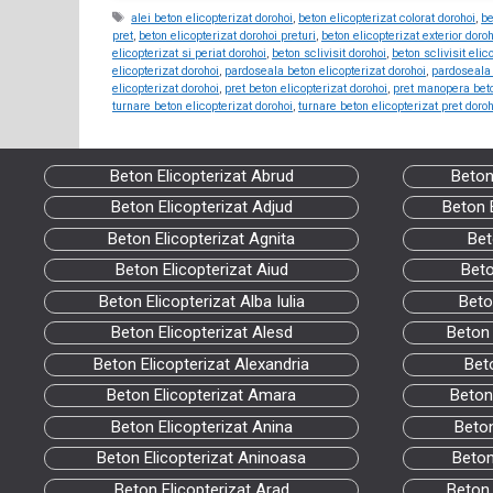
l
Etichete
alei beton elicopterizat dorohoi
,
beton elicopterizat colorat dorohoi
,
be
e
pret
,
beton elicopterizat dorohoi preturi
,
beton elicopterizat exterior doroh
a
elicopterizat si periat dorohoi
,
beton sclivisit dorohoi
,
beton sclivisit elic
v
e
elicopterizat dorohoi
,
pardoseala beton elicopterizat dorohoi
,
pardoseala 
t
elicopterizat dorohoi
,
pret beton elicopterizat dorohoi
,
pret manopera beto
h
turnare beton elicopterizat dorohoi
,
turnare beton elicopterizat pret doroh
i
s
f
i
Beton Elicopterizat Abrud
Beton
e
l
Beton Elicopterizat Adjud
Beton E
d
e
Beton Elicopterizat Agnita
Bet
m
p
Beton Elicopterizat Aiud
Beto
t
y
Beton Elicopterizat Alba Iulia
Beto
.
Beton Elicopterizat Alesd
Beton 
Beton Elicopterizat Alexandria
Bet
Beton Elicopterizat Amara
Beton
Beton Elicopterizat Anina
Beton
Beton Elicopterizat Aninoasa
Beton
Beton Elicopterizat Arad
Beton 