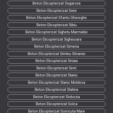
Beton Elicopterizat Segarcea
Beton Elicopterizat Seini
Beton Elicopterizat Sfantu Gheorghe
Beton Elicopterizat Sibiu
Beton Elicopterizat Sighetu Marmatiei
Beton Elicopterizat Sighisoara
Beton Elicopterizat Simeria
Beton Elicopterizat Simleu Silvaniei
Beton Elicopterizat Sinaia
Beton Elicopterizat Siret
Beton Elicopterizat Slanic
Beton Elicopterizat Slanic Moldova
Beton Elicopterizat Slatina
Beton Elicopterizat Slobozia
Beton Elicopterizat Solca
Beton Elicopterizat Somcuta Mare