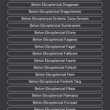
Beton Elicopterizat Dragasani
Beton Elicopterizat Dragomiresti
Beton Elicopterizat Drobeta Turnu Severin
Beton Elicopterizat Dumbraveni
Beton Elicopterizat Eforie
Beton Elicopterizat Fagaras
Beton Elicopterizat Faget
Beton Elicopterizat Falticeni
Beton Elicopterizat Faurei
Beton Elicopterizat Fetesti
Beton Elicopterizat Fieni
Beton Elicopterizat Fierbinti Targ
Beton Elicopterizat Filiasi
Beton Elicopterizat Flamanzi
Beton Elicopterizat Focsani
Beton Elicopterizat Frasin