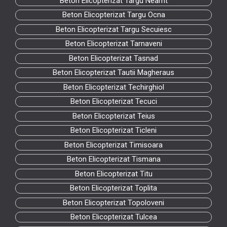
Beton Elicopterizat Targu Neamt
Beton Elicopterizat Targu Ocna
Beton Elicopterizat Targu Secuiesc
Beton Elicopterizat Tarnaveni
Beton Elicopterizat Tasnad
Beton Elicopterizat Tautii Magheraus
Beton Elicopterizat Techirghiol
Beton Elicopterizat Tecuci
Beton Elicopterizat Teius
Beton Elicopterizat Ticleni
Beton Elicopterizat Timisoara
Beton Elicopterizat Tismana
Beton Elicopterizat Titu
Beton Elicopterizat Toplita
Beton Elicopterizat Topoloveni
Beton Elicopterizat Tulcea