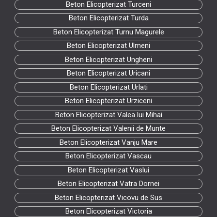
Beton Elicopterizat Turceni
Beton Elicopterizat Turda
Beton Elicopterizat Turnu Magurele
Beton Elicopterizat Ulmeni
Beton Elicopterizat Ungheni
Beton Elicopterizat Uricani
Beton Elicopterizat Urlati
Beton Elicopterizat Urziceni
Beton Elicopterizat Valea lui Mihai
Beton Elicopterizat Valenii de Munte
Beton Elicopterizat Vanju Mare
Beton Elicopterizat Vascau
Beton Elicopterizat Vaslui
Beton Elicopterizat Vatra Dornei
Beton Elicopterizat Vicovu de Sus
Beton Elicopterizat Victoria