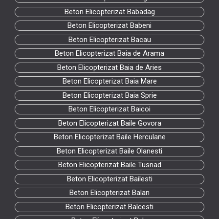
Beton Elicopterizat Babadag
Beton Elicopterizat Babeni
Beton Elicopterizat Bacau
Beton Elicopterizat Baia de Arama
Beton Elicopterizat Baia de Aries
Beton Elicopterizat Baia Mare
Beton Elicopterizat Baia Sprie
Beton Elicopterizat Baicoi
Beton Elicopterizat Baile Govora
Beton Elicopterizat Baile Herculane
Beton Elicopterizat Baile Olanesti
Beton Elicopterizat Baile Tusnad
Beton Elicopterizat Bailesti
Beton Elicopterizat Balan
Beton Elicopterizat Balcesti