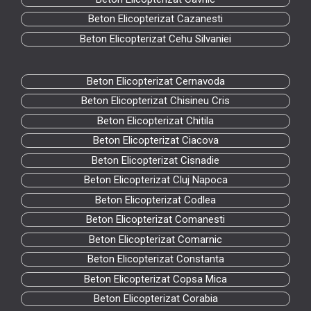
Beton Elicopterizat Cazanesti
Beton Elicopterizat Cehu Silvaniei
Beton Elicopterizat Cernavoda
Beton Elicopterizat Chisineu Cris
Beton Elicopterizat Chitila
Beton Elicopterizat Ciacova
Beton Elicopterizat Cisnadie
Beton Elicopterizat Cluj Napoca
Beton Elicopterizat Codlea
Beton Elicopterizat Comanesti
Beton Elicopterizat Comarnic
Beton Elicopterizat Constanta
Beton Elicopterizat Copsa Mica
Beton Elicopterizat Corabia