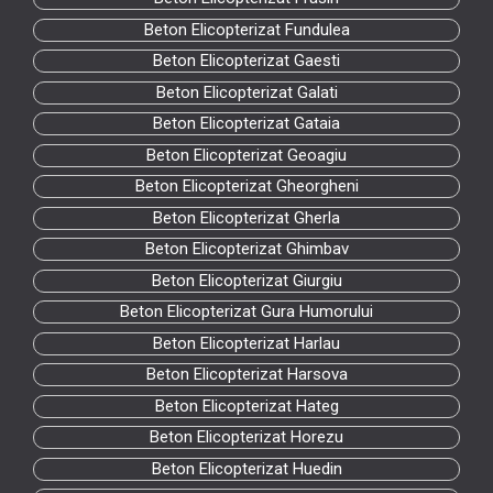
Beton Elicopterizat Fundulea
Beton Elicopterizat Gaesti
Beton Elicopterizat Galati
Beton Elicopterizat Gataia
Beton Elicopterizat Geoagiu
Beton Elicopterizat Gheorgheni
Beton Elicopterizat Gherla
Beton Elicopterizat Ghimbav
Beton Elicopterizat Giurgiu
Beton Elicopterizat Gura Humorului
Beton Elicopterizat Harlau
Beton Elicopterizat Harsova
Beton Elicopterizat Hateg
Beton Elicopterizat Horezu
Beton Elicopterizat Huedin