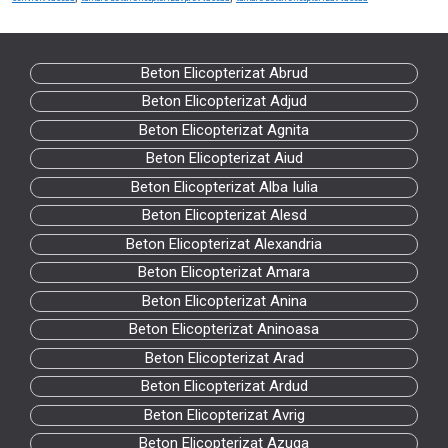
Beton Elicopterizat Abrud
Beton Elicopterizat Adjud
Beton Elicopterizat Agnita
Beton Elicopterizat Aiud
Beton Elicopterizat Alba Iulia
Beton Elicopterizat Alesd
Beton Elicopterizat Alexandria
Beton Elicopterizat Amara
Beton Elicopterizat Anina
Beton Elicopterizat Aninoasa
Beton Elicopterizat Arad
Beton Elicopterizat Ardud
Beton Elicopterizat Avrig
Beton Elicopterizat Azuga