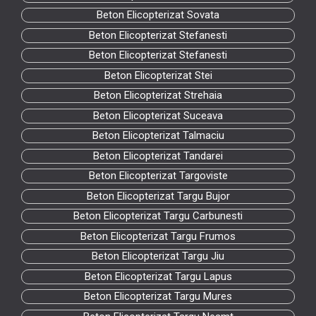
Beton Elicopterizat Sovata
Beton Elicopterizat Stefanesti
Beton Elicopterizat Stefanesti
Beton Elicopterizat Stei
Beton Elicopterizat Strehaia
Beton Elicopterizat Suceava
Beton Elicopterizat Talmaciu
Beton Elicopterizat Tandarei
Beton Elicopterizat Targoviste
Beton Elicopterizat Targu Bujor
Beton Elicopterizat Targu Carbunesti
Beton Elicopterizat Targu Frumos
Beton Elicopterizat Targu Jiu
Beton Elicopterizat Targu Lapus
Beton Elicopterizat Targu Mures