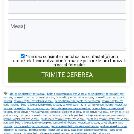
e
a
s
e
l
e
a
v
e
t
h
i
s
* Imi dau consimtamantul sa fiu contactat(a) prin
f
email/telefonic utilizand informatiile pe care le-am furnizat
i
in acest formular.
e
l
d
e
m
p
t
Etichete
,
,
alei beton elicopterizat vascau
beton elicopterizat colorat vascau
beton elicopterizat cu cuart pret
y
,
,
,
vascau
beton elicopterizat cu cuart vascau
beton elicopterizat curte vascau
beton elicopterizat exterior
.
,
,
,
vascau
beton elicopterizat interior vascau
beton elicopterizat pentru curte vascau
beton elicopterizat
,
,
,
periat vascau
beton elicopterizat pret mp vascau
beton elicopterizat si periat vascau
beton elicopterizat
,
,
,
vascau
beton elicopterizat vascau pret
beton elicopterizat vascau preturi
beton sclivisit elicopterizat
,
,
,
,
vascau
beton sclivisit manual vascau
beton sclivisit pret vascau
beton sclivisit vascau
ciment sclivisit
,
,
,
pret vascau
manopera beton elicopterizat vascau
oferta de pret beton elicopterizat vascau
pardoseala
,
,
,
beton elicopterizat pret vascau
pardoseala beton elicopterizat vascau
pardoseli beton elicopterizat vascau
,
,
pardoseli beton elicopterizat vascau pret
pardoseli din beton elicopterizat vascau
pavaj elicopterizat
,
,
,
vascau
pret beton elicopterizat vascau
pret manopera beton elicopterizat vascau
pret metru patrat beton
,
,
,
elicopterizat vascau
pret mp beton elicopterizat vascau
sapa beton elicopterizat vascau
sapa beton
,
,
sclivisit vascau
turnare beton elicopterizat pret vascau
turnare beton elicopterizat vascau