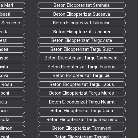
le Mari
Beton Elicopterizat Strehaia
besti
Beton Elicopterizat Suceava
u Secuiesc
Beton Elicopterizat Talmaciu
enita
Beton Elicopterizat Tandarei
esti
Beton Elicopterizat Targoviste
adea
Beton Elicopterizat Targu Bujor
astie
Beton Elicopterizat Targu Carbunesti
avita
Beton Elicopterizat Targu Frumos
sova
Beton Elicopterizat Targu Jiu
u Rosu
Beton Elicopterizat Targu Lapus
openi
Beton Elicopterizat Targu Mures
idiu
Beton Elicopterizat Targu Neamt
nciu
Beton Elicopterizat Targu Ocna
ncota
Beton Elicopterizat Targu Secuiesc
elimon
Beton Elicopterizat Tarnaveni
scani
Beton Elicopterizat Tasnad