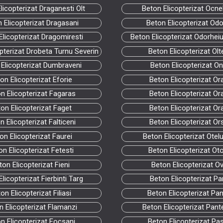
licopterizat Draganesti Olt
Beton Elicopterizat Ocne
 Elicopterizat Dragasani
Beton Elicopterizat Odo
Elicopterizat Dragomiresti
Beton Elicopterizat Odorhei
pterizat Drobeta Turnu Severin
Beton Elicopterizat Olt
Elicopterizat Dumbraveni
Beton Elicopterizat On
on Elicopterizat Eforie
Beton Elicopterizat Or
n Elicopterizat Fagaras
Beton Elicopterizat Or
on Elicopterizat Faget
Beton Elicopterizat Or
n Elicopterizat Falticeni
Beton Elicopterizat Or
on Elicopterizat Faurei
Beton Elicopterizat Otel
on Elicopterizat Fetesti
Beton Elicopterizat Ot
ton Elicopterizat Fieni
Beton Elicopterizat Ov
licopterizat Fierbinti Targ
Beton Elicopterizat Pa
on Elicopterizat Filiasi
Beton Elicopterizat Pa
n Elicopterizat Flamanzi
Beton Elicopterizat Pant
n Elicopterizat Focsani
Beton Elicopterizat Pa