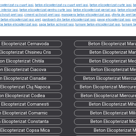
copterizat cu cuart iasi
,
beton elicopterizat cu cuart pret iasi
,
beton elicopterizat curte iasi
,
be
 interior iasi
,
beton elicopterizat pentru curte iasi
,
beton elicopterizat periat iasi
,
beton elicopt
clivisit pret iasi
,
ciment sclivisit pret iasi
,
manopera beton elicopterizat iasi
,
oferta de pret be
 beton elicopterizat iasi pret
,
pardoseli din beton elicopterizat iasi
,
pavaj elicopterizat iasi
,
pr
pa beton elicopterizat iasi
,
sapa beton sclivisit iasi
,
turnare beton elicopterizat iasi
,
turnare be
 Elicopterizat Cernavoda
Beton Elicopterizat Mar
licopterizat Chisineu Cris
Beton Elicopterizat Mar
on Elicopterizat Chitila
Beton Elicopterizat Med
n Elicopterizat Ciacova
Beton Elicopterizat Me
n Elicopterizat Cisnadie
Beton Elicopterizat Miercu
Elicopterizat Cluj Napoca
Beton Elicopterizat Miercurea
on Elicopterizat Codlea
Beton Elicopterizat Miercure
 Elicopterizat Comanesti
Beton Elicopterizat Miha
 Elicopterizat Comarnic
Beton Elicopterizat Mili
 Elicopterizat Constanta
Beton Elicopterizat Mi
Elicopterizat Copsa Mica
Beton Elicopterizat Mi