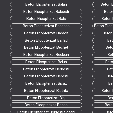
Beton Elicopterizat Balan
Beton E
Beton Elicopterizat Balcesti
Beton
Beton Elicopterizat Bals
Beton 
Beton Elicopterizat Baneasa
Beton Elico
Beton Elicopterizat Baraolt
Beton 
Beton Elicopterizat Barlad
Bet
Beton Elicopterizat Bechet
Beto
Beton Elicopterizat Beclean
Bet
Beton Elicopterizat Beius
Beto
Beton Elicopterizat Berbesti
Bet
Beton Elicopterizat Beresti
Bet
Beton Elicopterizat Bicaz
Be
Beton Elicopterizat Bistrita
Beton E
Beton Elicopterizat Blaj
Bet
Beton Elicopterizat Bocsa
Beto
Beton Elicopterizat Boldesti Scaeni
Beto