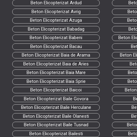
Beton Elicopterizat Ardud
Beto
Beton Elicopterizat Avrig
Beto
Beton Elicopterizat Azuga
Beto
Beton Elicopterizat Babadag
Beto
Beton Elicopterizat Babeni
Beton Eli
Beton Elicopterizat Bacau
Bet
Beton Elicopterizat Baia de Arama
Beton El
Beton Elicopterizat Baia de Aries
Bet
Beton Elicopterizat Baia Mare
Beto
Beton Elicopterizat Baia Sprie
Beto
Beton Elicopterizat Baicoi
Beton
Beton Elicopterizat Baile Govora
Be
Beton Elicopterizat Baile Herculane
Be
Beton Elicopterizat Baile Olanesti
Be
Beton Elicopterizat Baile Tusnad
Beto
Beton Elicopterizat Bailesti
Beto