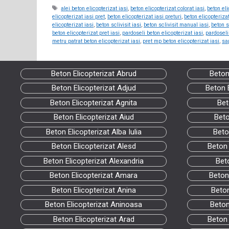
l
Etichete
alei beton elicopterizat iasi
,
beton elicopterizat colorat iasi
,
beton eli
e
elicopterizat iasi pret
,
beton elicopterizat iasi preturi
,
beton elicopterizat
a
elicopterizat iasi
,
beton sclivisit iasi
,
beton sclivisit manual iasi
,
beton s
v
e
beton elicopterizat pret iasi
,
pardoseli beton elicopterizat iasi
,
pardoseli
t
metru patrat beton elicopterizat iasi
,
pret mp beton elicopterizat iasi
,
sa
h
i
s
f
Beton Elicopterizat Abrud
Beton
i
e
Beton Elicopterizat Adjud
Beton E
l
d
Beton Elicopterizat Agnita
Bet
e
m
Beton Elicopterizat Aiud
Beto
p
t
Beton Elicopterizat Alba Iulia
Beto
y
.
Beton Elicopterizat Alesd
Beton 
Beton Elicopterizat Alexandria
Bet
Beton Elicopterizat Amara
Beton
Beton Elicopterizat Anina
Beton
Beton Elicopterizat Aninoasa
Beton
Beton Elicopterizat Arad
Beton 