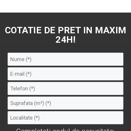
COTATIE DE PRET IN MAXIM
24H!
P