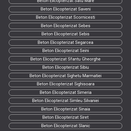
Beton Elicopterizat Satu Mare
Beton Elicopterizat Saveni
Beton Elicopterizat Scornicesti
Beton Elicopterizat Sebes
Beton Elicopterizat Sebis
Beton Elicopterizat Segarcea
Beton Elicopterizat Seini
Beton Elicopterizat Sfantu Gheorghe
Beton Elicopterizat Sibiu
Beton Elicopterizat Sighetu Marmatiei
Beton Elicopterizat Sighisoara
Beton Elicopterizat Simeria
Beton Elicopterizat Simleu Silvaniei
Beton Elicopterizat Sinaia
Beton Elicopterizat Siret
Beton Elicopterizat Slanic