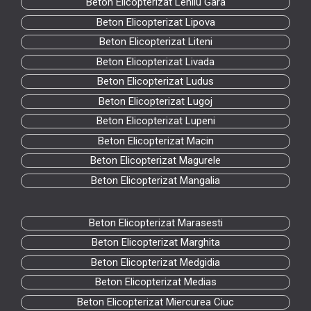
Beton Elicopterizat Lehliu Gara
Beton Elicopterizat Lipova
Beton Elicopterizat Liteni
Beton Elicopterizat Livada
Beton Elicopterizat Ludus
Beton Elicopterizat Lugoj
Beton Elicopterizat Lupeni
Beton Elicopterizat Macin
Beton Elicopterizat Magurele
Beton Elicopterizat Mangalia
Beton Elicopterizat Marasesti
Beton Elicopterizat Marghita
Beton Elicopterizat Medgidia
Beton Elicopterizat Medias
Beton Elicopterizat Miercurea Ciuc