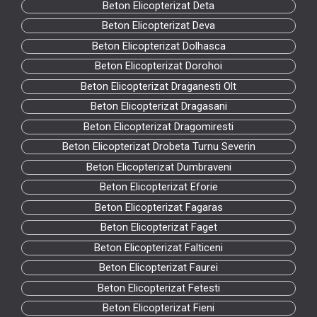
Beton Elicopterizat Deta
Beton Elicopterizat Deva
Beton Elicopterizat Dolhasca
Beton Elicopterizat Dorohoi
Beton Elicopterizat Draganesti Olt
Beton Elicopterizat Dragasani
Beton Elicopterizat Dragomiresti
Beton Elicopterizat Drobeta Turnu Severin
Beton Elicopterizat Dumbraveni
Beton Elicopterizat Eforie
Beton Elicopterizat Fagaras
Beton Elicopterizat Faget
Beton Elicopterizat Falticeni
Beton Elicopterizat Faurei
Beton Elicopterizat Fetesti
Beton Elicopterizat Fieni