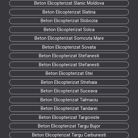
Beton Elicopterizat Slanic Moldova
Beton Elicopterizat Slatina
Beton Elicopterizat Slobozia
Beton Elicopterizat Solca
Beton Elicopterizat Somcuta Mare
Beton Elicopterizat Sovata
Beton Elicopterizat Stefanesti
Beton Elicopterizat Stefanesti
Beton Elicopterizat Stei
Beton Elicopterizat Strehaia
Beton Elicopterizat Suceava
Beton Elicopterizat Talmaciu
Beton Elicopterizat Tandarei
Beton Elicopterizat Targoviste
Beton Elicopterizat Targu Bujor
Beton Elicopterizat Targu Carbunesti