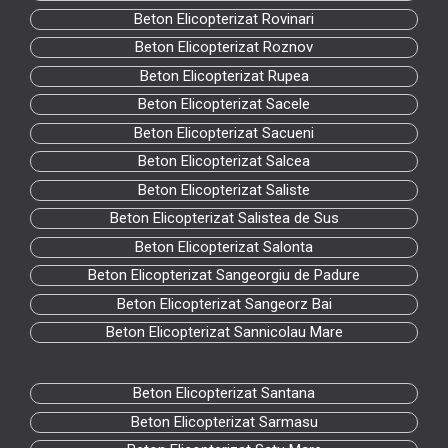
Beton Elicopterizat Rovinari
Beton Elicopterizat Roznov
Beton Elicopterizat Rupea
Beton Elicopterizat Sacele
Beton Elicopterizat Sacueni
Beton Elicopterizat Salcea
Beton Elicopterizat Saliste
Beton Elicopterizat Salistea de Sus
Beton Elicopterizat Salonta
Beton Elicopterizat Sangeorgiu de Padure
Beton Elicopterizat Sangeorz Bai
Beton Elicopterizat Sannicolau Mare
Beton Elicopterizat Santana
Beton Elicopterizat Sarmasu