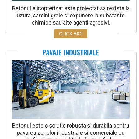
Betonul elicopterizat este proiectat sa reziste la
uzura, sarcini grele si expunere la substante
chimice sau alte agenti agresivi.
CLICK AICI
PAVAJE INDUSTRIALE
Betonul este o solutie robusta si durabila pentru
pavarea zonelor industriale si comerciale cu