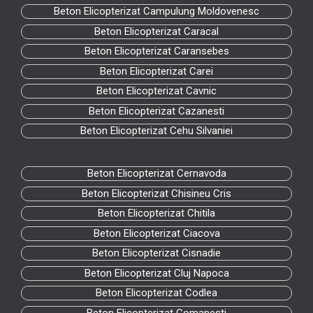
Beton Elicopterizat Campulung Moldovenesc
Beton Elicopterizat Caracal
Beton Elicopterizat Caransebes
Beton Elicopterizat Carei
Beton Elicopterizat Cavnic
Beton Elicopterizat Cazanesti
Beton Elicopterizat Cehu Silvaniei
Beton Elicopterizat Cernavoda
Beton Elicopterizat Chisineu Cris
Beton Elicopterizat Chitila
Beton Elicopterizat Ciacova
Beton Elicopterizat Cisnadie
Beton Elicopterizat Cluj Napoca
Beton Elicopterizat Codlea
Beton Elicopterizat Comanesti