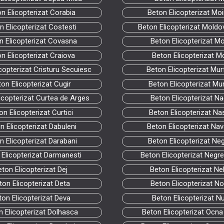
n Elicopterizat Corabia
Beton Elicopterizat Moi
n Elicopterizat Costesti
Beton Elicopterizat Mold
n Elicopterizat Covasna
Beton Elicopterizat Mo
n Elicopterizat Craiova
Beton Elicopterizat M
copterizat Cristuru Secuiesc
Beton Elicopterizat Mur
on Elicopterizat Cugir
Beton Elicopterizat Mu
icopterizat Curtea de Arges
Beton Elicopterizat Na
on Elicopterizat Curtici
Beton Elicopterizat N
n Elicopterizat Dabuleni
Beton Elicopterizat Nav
n Elicopterizat Darabani
Beton Elicopterizat Neg
 Elicopterizat Darmanesti
Beton Elicopterizat Negre
ton Elicopterizat Dej
Beton Elicopterizat Ne
ton Elicopterizat Deta
Beton Elicopterizat No
ton Elicopterizat Deva
Beton Elicopterizat N
n Elicopterizat Dolhasca
Beton Elicopterizat Ocn