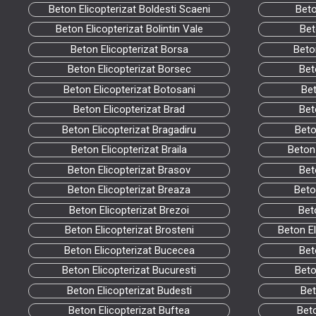
Beton Elicopterizat Boldesti Scaeni
Beto
Beton Elicopterizat Bolintin Vale
Bet
Beton Elicopterizat Borsa
Beto
Beton Elicopterizat Borsec
Bet
Beton Elicopterizat Botosani
Bet
Beton Elicopterizat Brad
Bet
Beton Elicopterizat Bragadiru
Beto
Beton Elicopterizat Braila
Beton
Beton Elicopterizat Brasov
Bet
Beton Elicopterizat Breaza
Beto
Beton Elicopterizat Brezoi
Bet
Beton Elicopterizat Brosteni
Beton E
Beton Elicopterizat Bucecea
Bet
Beton Elicopterizat Bucuresti
Beto
Beton Elicopterizat Budesti
Bet
Beton Elicopterizat Buftea
Bet