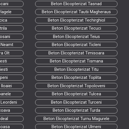
scani
Beton Elicopterizat Tasnad
rlagele
Beton Elicopterizat Tautii Magheraus
cica
Beton Elicopterizat Techirghiol
rila
Beton Elicopterizat Tecuci
rosani
Beton Elicopterizat Teius
a Neamt
Beton Elicopterizat Ticleni
ra Olt
Beton Elicopterizat Timisoara
esti
Beton Elicopterizat Tismana
iesti
Beton Elicopterizat Titu
openi
Beton Elicopterizat Toplita
Iloaiei
Beton Elicopterizat Topoloveni
oanele
Beton Elicopterizat Tulcea
 Leordeni
Beton Elicopterizat Turceni
tcoava
Beton Elicopterizat Turda
edeal
Beton Elicopterizat Turnu Magurele
ioasa
Beton Elicopterizat Ulmeni