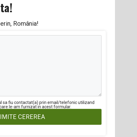
ta!
verin, România!
sa fiu contactat(a) prin email/telefonic utilizand
 care le-am furnizat in acest formular.