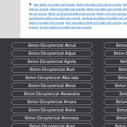
l
Etichete
alei beton elicopterizat oravita
,
beton elicopterizat colorat oravita
,
bet
e
interior oravita
,
beton elicopterizat oravita
,
beton elicopterizat oravita pre
a
periat oravita
,
beton sclivisit elicopterizat oravita
,
beton sclivisit manual
v
e
pardoseala beton elicopterizat oravita
,
pardoseala beton elicopterizat pr
t
beton elicopterizat oravita
,
pret manopera beton elicopterizat oravita
,
pre
h
oravita
,
turnare beton elicopterizat pret oravita
i
s
f
i
Beton Elicopterizat Abrud
Beton
e
l
Beton Elicopterizat Adjud
Beton E
d
e
Beton Elicopterizat Agnita
Bet
m
p
Beton Elicopterizat Aiud
Beto
t
y
Beton Elicopterizat Alba Iulia
Beto
.
Beton Elicopterizat Alesd
Beton 
Beton Elicopterizat Alexandria
Bet
Beton Elicopterizat Amara
Beton
Beton Elicopterizat Anina
Beton
Beton Elicopterizat Aninoasa
Beton
Beton Elicopterizat Arad
Beton 