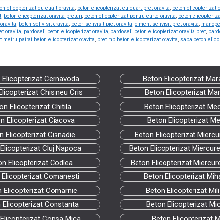
on elicopterizat cu cuart oravita
,
beton elicopterizat cu cuart pret oravita
,
beton elicopterizat c
t
,
beton elicopterizat oravita preturi
,
beton elicopterizat pentru curte oravita
,
beton elicopteriza
 oravita
,
beton sclivisit oravita
,
beton sclivisit pret oravita
,
ciment sclivisit pret oravita
,
manoper
et oravita
,
pardoseli beton elicopterizat oravita
,
pardoseli beton elicopterizat oravita pret
,
pardo
t metru patrat beton elicopterizat oravita
,
pret mp beton elicopterizat oravita
,
sapa beton elicop
 Elicopterizat Cernavoda
Beton Elicopterizat Mar
licopterizat Chisineu Cris
Beton Elicopterizat Mar
on Elicopterizat Chitila
Beton Elicopterizat Med
n Elicopterizat Ciacova
Beton Elicopterizat Me
n Elicopterizat Cisnadie
Beton Elicopterizat Miercu
Elicopterizat Cluj Napoca
Beton Elicopterizat Miercurea
on Elicopterizat Codlea
Beton Elicopterizat Miercure
 Elicopterizat Comanesti
Beton Elicopterizat Miha
 Elicopterizat Comarnic
Beton Elicopterizat Mili
 Elicopterizat Constanta
Beton Elicopterizat Mi
Elicopterizat Copsa Mica
Beton Elicopterizat Mi