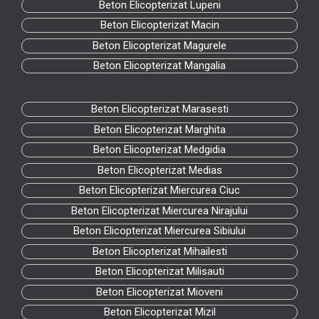
Beton Elicopterizat Lupeni
Beton Elicopterizat Macin
Beton Elicopterizat Magurele
Beton Elicopterizat Mangalia
Beton Elicopterizat Marasesti
Beton Elicopterizat Marghita
Beton Elicopterizat Medgidia
Beton Elicopterizat Medias
Beton Elicopterizat Miercurea Ciuc
Beton Elicopterizat Miercurea Nirajului
Beton Elicopterizat Miercurea Sibiului
Beton Elicopterizat Mihailesti
Beton Elicopterizat Milisauti
Beton Elicopterizat Mioveni
Beton Elicopterizat Mizil