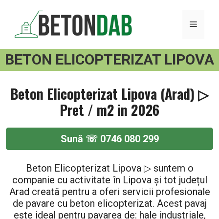
Sari
la
MENI
conținut
BETON ELICOPTERIZAT LIPOVA
Beton Elicopterizat Lipova (Arad) ▷
Pret / m2 in 2026
Sună ☏ 0746 080 299
Beton Elicopterizat Lipova ▷ suntem o
companie cu activitate în Lipova și tot județul
Arad creată pentru a oferi servicii profesionale
de pavare cu beton elicopterizat. Acest pavaj
este ideal pentru pavarea de: hale industriale,