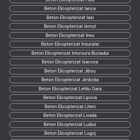
Beton Elicopterizat Ianca
Beton Elicopterizat Iasi
Beton Elicopterizat Iernut
Beton Elicopterizat Ineu
Beton Elicopterizat Insuratei
Beton Elicopterizat Intorsura Buzaului
Beton Elicopterizat Isaccea
Beton Elicopterizat Jibou
Beton Elicopterizat Jimbolia
Beton Elicopterizat Lehliu Gara
Beton Elicopterizat Lipova
Beton Elicopterizat Liteni
Beton Elicopterizat Livada
Beton Elicopterizat Ludus
Beton Elicopterizat Lugoj