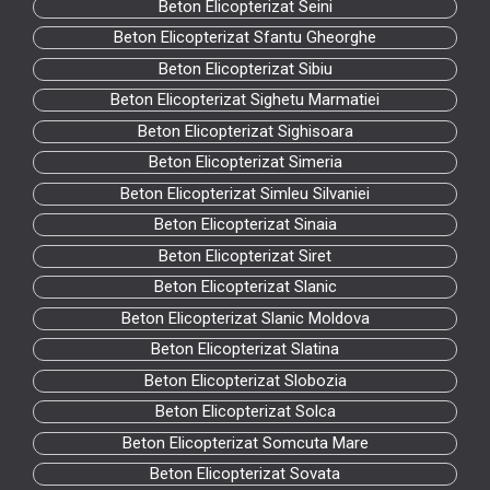
Beton Elicopterizat Seini
Beton Elicopterizat Sfantu Gheorghe
Beton Elicopterizat Sibiu
Beton Elicopterizat Sighetu Marmatiei
Beton Elicopterizat Sighisoara
Beton Elicopterizat Simeria
Beton Elicopterizat Simleu Silvaniei
Beton Elicopterizat Sinaia
Beton Elicopterizat Siret
Beton Elicopterizat Slanic
Beton Elicopterizat Slanic Moldova
Beton Elicopterizat Slatina
Beton Elicopterizat Slobozia
Beton Elicopterizat Solca
Beton Elicopterizat Somcuta Mare
Beton Elicopterizat Sovata