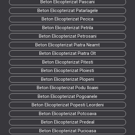
Beton Elicopterizat Pascani
Beton Elicopterizat Patarlagele
Beton Elicopterizat Pecica
Beton Elicopterizat Petrila
Beton Elicopterizat Petrosani
Beton Elicopterizat Piatra Neamt
Beton Elicopterizat Piatra Olt
Beton Elicopterizat Pitesti
Beton Elicopterizat Ploiesti
Beton Elicopterizat Plopeni
Beton Elicopterizat Podu Iloaiei
Beton Elicopterizat Pogoanele
Beton Elicopterizat Popesti Leordeni
Beton Elicopterizat Potcoava
Beton Elicopterizat Predeal
Beton Elicopterizat Pucioasa