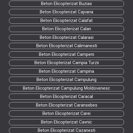
Beton Elicopterizat Buzias
Beton Elicopterizat Cajvana
Beton Elicopterizat Calafat
Beton Elicopterizat Calan
Beton Elicopterizat Calarasi
Beton Elicopterizat Calimanesti
Beton Elicopterizat Campeni
Beton Elicopterizat Campia Turzii
Beton Elicopterizat Campina
Beton Elicopterizat Campulung
Beton Elicopterizat Campulung Moldovenesc
Beton Elicopterizat Caracal
Beton Elicopterizat Caransebes
Beton Elicopterizat Carei
Beton Elicopterizat Cavnic
Beton Elicopterizat Cazanesti