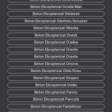
Beton Elicopterizat Ocnele Mari
Beton Elicopterizat Odobesti
Beton Elicopterizat Odorheiu Secuiesc
Beton Elicopterizat Oltenita
Beton Elicopterizat Onesti
Beton Elicopterizat Oradea
Beton Elicopterizat Orastie
Beton Elicopterizat Oravita
Beton Elicopterizat Orsova
Beton Elicopterizat Otelu Rosu
Beton Elicopterizat Otopeni
Beton Elicopterizat Ovidiu
Beton Elicopterizat Panciu
Beton Elicopterizat Pancota
Beton Elicopterizat Pantelimon