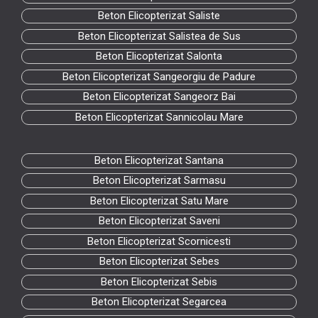
Beton Elicopterizat Saliste
Beton Elicopterizat Salistea de Sus
Beton Elicopterizat Salonta
Beton Elicopterizat Sangeorgiu de Padure
Beton Elicopterizat Sangeorz Bai
Beton Elicopterizat Sannicolau Mare
Beton Elicopterizat Santana
Beton Elicopterizat Sarmasu
Beton Elicopterizat Satu Mare
Beton Elicopterizat Saveni
Beton Elicopterizat Scornicesti
Beton Elicopterizat Sebes
Beton Elicopterizat Sebis
Beton Elicopterizat Segarcea