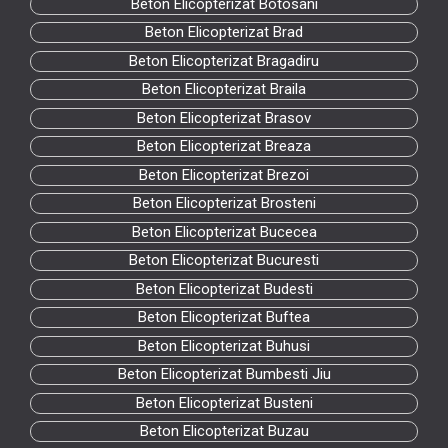
Beton Elicopterizat Botosani
Beton Elicopterizat Brad
Beton Elicopterizat Bragadiru
Beton Elicopterizat Braila
Beton Elicopterizat Brasov
Beton Elicopterizat Breaza
Beton Elicopterizat Brezoi
Beton Elicopterizat Brosteni
Beton Elicopterizat Bucecea
Beton Elicopterizat Bucuresti
Beton Elicopterizat Budesti
Beton Elicopterizat Buftea
Beton Elicopterizat Buhusi
Beton Elicopterizat Bumbesti Jiu
Beton Elicopterizat Busteni
Beton Elicopterizat Buzau