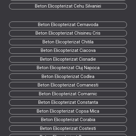
Beton Elicopterizat Cehu Silvaniei
Beton Elicopterizat Cernavoda
Beton Elicopterizat Chisineu Cris
Beton Elicopterizat Chitila
Beton Elicopterizat Ciacova
Beton Elicopterizat Cisnadie
Beton Elicopterizat Cluj Napoca
Beton Elicopterizat Codlea
Beton Elicopterizat Comanesti
Beton Elicopterizat Comarnic
Beton Elicopterizat Constanta
Beton Elicopterizat Copsa Mica
Beton Elicopterizat Corabia
Beton Elicopterizat Costesti