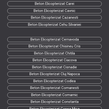
Beton Elicopterizat Carei
Beton Elicopterizat Cavnic
Beton Elicopterizat Cazanesti
Beton Elicopterizat Cehu Silvaniei
Beton Elicopterizat Cernavoda
Beton Elicopterizat Chisineu Cris
Beton Elicopterizat Chitila
Beton Elicopterizat Ciacova
Beton Elicopterizat Cisnadie
Beton Elicopterizat Cluj Napoca
Beton Elicopterizat Codlea
Beton Elicopterizat Comanesti
Beton Elicopterizat Comarnic
Beton Elicopterizat Constanta
Beton Elicopterizat Copsa Mica