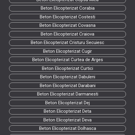
Beton Elicopterizat Corabia
Beton Elicopterizat Costesti
Beton Elicopterizat Covasna
Beton Elicopterizat Craiova
Beton Elicopterizat Cristuru Secuiesc
Beton Elicopterizat Cugir
Beton Elicopterizat Curtea de Arges
Beton Elicopterizat Curtici
Beton Elicopterizat Dabuleni
Beton Elicopterizat Darabani
Beton Elicopterizat Darmanesti
Beton Elicopterizat Dej
Beton Elicopterizat Deta
Beton Elicopterizat Deva
Beton Elicopterizat Dolhasca