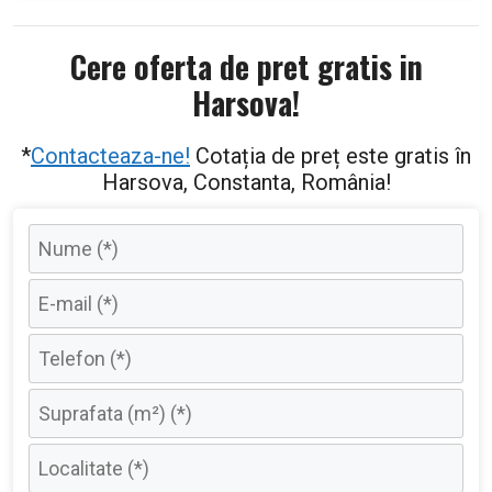
Cere oferta de pret gratis in
Harsova!
*
Contacteaza-ne!
Cotația de preț este gratis în
Harsova, Constanta, România!