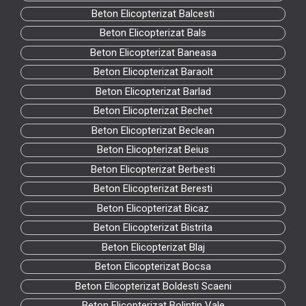
Beton Elicopterizat Balcesti
Beton Elicopterizat Bals
Beton Elicopterizat Baneasa
Beton Elicopterizat Baraolt
Beton Elicopterizat Barlad
Beton Elicopterizat Bechet
Beton Elicopterizat Beclean
Beton Elicopterizat Beius
Beton Elicopterizat Berbesti
Beton Elicopterizat Beresti
Beton Elicopterizat Bicaz
Beton Elicopterizat Bistrita
Beton Elicopterizat Blaj
Beton Elicopterizat Bocsa
Beton Elicopterizat Boldesti Scaeni
Beton Elicopterizat Bolintin Vale