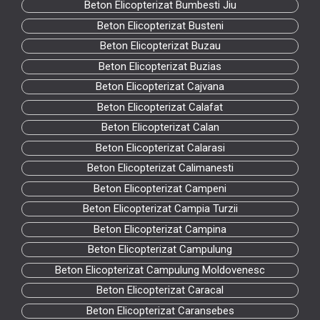
Beton Elicopterizat Bumbesti Jiu
Beton Elicopterizat Busteni
Beton Elicopterizat Buzau
Beton Elicopterizat Buzias
Beton Elicopterizat Cajvana
Beton Elicopterizat Calafat
Beton Elicopterizat Calan
Beton Elicopterizat Calarasi
Beton Elicopterizat Calimanesti
Beton Elicopterizat Campeni
Beton Elicopterizat Campia Turzii
Beton Elicopterizat Campina
Beton Elicopterizat Campulung
Beton Elicopterizat Campulung Moldovenesc
Beton Elicopterizat Caracal
Beton Elicopterizat Caransebes