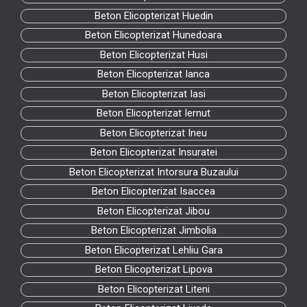
Beton Elicopterizat Huedin
Beton Elicopterizat Hunedoara
Beton Elicopterizat Husi
Beton Elicopterizat Ianca
Beton Elicopterizat Iasi
Beton Elicopterizat Iernut
Beton Elicopterizat Ineu
Beton Elicopterizat Insuratei
Beton Elicopterizat Intorsura Buzaului
Beton Elicopterizat Isaccea
Beton Elicopterizat Jibou
Beton Elicopterizat Jimbolia
Beton Elicopterizat Lehliu Gara
Beton Elicopterizat Lipova
Beton Elicopterizat Liteni