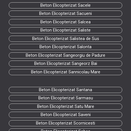
Beton Elicopterizat Sacele
Beton Elicopterizat Sacueni
Beton Elicopterizat Salcea
Beton Elicopterizat Saliste
Beton Elicopterizat Salistea de Sus
Beton Elicopterizat Salonta
Beton Elicopterizat Sangeorgiu de Padure
Beton Elicopterizat Sangeorz Bai
Beton Elicopterizat Sannicolau Mare
Beton Elicopterizat Santana
Beton Elicopterizat Sarmasu
Beton Elicopterizat Satu Mare
Beton Elicopterizat Saveni
Beton Elicopterizat Scornicesti