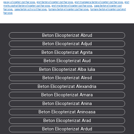
,
,
,
pavaj elicopterizat harsova
pret beton elicopterizat harsova
pret manopera beton elicopterizat harsova
pret
,
,
metru patrat beton elicopterizat harsova
pret mp beton elicopterizat harsova
sapa beton elicopterizat
,
,
,
harsova
sapa beton sclivisit harsova
turnare beton elicopterizat harsova
turnare beton elicopterizat pret
harsova
Beton Elicopterizat Abrud
Beton Elicopterizat Adjud
Beton Elicopterizat Agnita
Beton Elicopterizat Aiud
Beton Elicopterizat Alba Iulia
Beton Elicopterizat Alesd
Beton Elicopterizat Alexandria
Beton Elicopterizat Amara
Beton Elicopterizat Anina
Beton Elicopterizat Aninoasa
Beton Elicopterizat Arad
Beton Elicopterizat Ardud