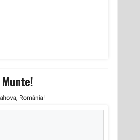
e Munte!
Prahova, România!