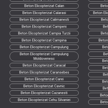
Beton Elicopterizat Calan
Beto
Beton Elicopterizat Calarasi
Beton Eli
Beton Elicopterizat Calimanesti
Beto
Beton Elicopterizat Campeni
Bet
Beton Elicopterizat Campia Turzii
Beto
Beton Elicopterizat Campina
Beton 
Beton Elicopterizat Campulung
Bet
Beton Elicopterizat Campulung
Bet
Moldovenesc
Bet
Beton Elicopterizat Caracal
Bet
Beton Elicopterizat Caransebes
Bet
Beton Elicopterizat Carei
Bet
Beton Elicopterizat Cavnic
Bet
Beton Elicopterizat Cazanesti
Beto
Beton Elicopterizat Cehu Silvaniei
Beto