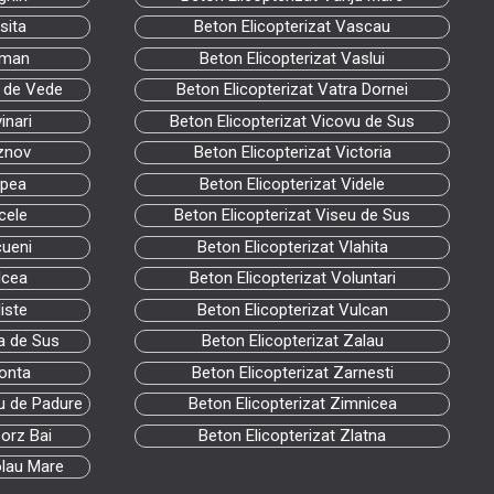
sita
Beton Elicopterizat Vascau
oman
Beton Elicopterizat Vaslui
i de Vede
Beton Elicopterizat Vatra Dornei
inari
Beton Elicopterizat Vicovu de Sus
oznov
Beton Elicopterizat Victoria
upea
Beton Elicopterizat Videle
cele
Beton Elicopterizat Viseu de Sus
cueni
Beton Elicopterizat Vlahita
lcea
Beton Elicopterizat Voluntari
iste
Beton Elicopterizat Vulcan
ea de Sus
Beton Elicopterizat Zalau
lonta
Beton Elicopterizat Zarnesti
iu de Padure
Beton Elicopterizat Zimnicea
orz Bai
Beton Elicopterizat Zlatna
olau Mare