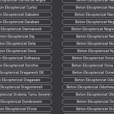
icopterizat Curtea de Arges
Beton Elicopterizat Na
on Elicopterizat Curtici
Beton Elicopterizat N
n Elicopterizat Dabuleni
Beton Elicopterizat Nav
n Elicopterizat Darabani
Beton Elicopterizat Neg
 Elicopterizat Darmanesti
Beton Elicopterizat Negre
ton Elicopterizat Dej
Beton Elicopterizat Ne
ton Elicopterizat Deta
Beton Elicopterizat No
ton Elicopterizat Deva
Beton Elicopterizat N
n Elicopterizat Dolhasca
Beton Elicopterizat Ocn
n Elicopterizat Dorohoi
Beton Elicopterizat Ocna S
licopterizat Draganesti Olt
Beton Elicopterizat Ocne
 Elicopterizat Dragasani
Beton Elicopterizat Odo
Elicopterizat Dragomiresti
Beton Elicopterizat Odorhei
pterizat Drobeta Turnu Severin
Beton Elicopterizat Olt
Elicopterizat Dumbraveni
Beton Elicopterizat On
on Elicopterizat Eforie
Beton Elicopterizat Or