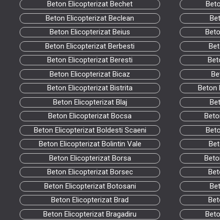
Beton Elicopterizat Bechet
Beto
Beton Elicopterizat Beclean
Bet
Beton Elicopterizat Beius
Beto
Beton Elicopterizat Berbesti
Bet
Beton Elicopterizat Beresti
Bet
Beton Elicopterizat Bicaz
Be
Beton Elicopterizat Bistrita
Beton E
Beton Elicopterizat Blaj
Bet
Beton Elicopterizat Bocsa
Beto
Beton Elicopterizat Boldesti Scaeni
Beto
Beton Elicopterizat Bolintin Vale
Bet
Beton Elicopterizat Borsa
Beto
Beton Elicopterizat Borsec
Bet
Beton Elicopterizat Botosani
Bet
Beton Elicopterizat Brad
Bet
Beton Elicopterizat Bragadiru
Beto