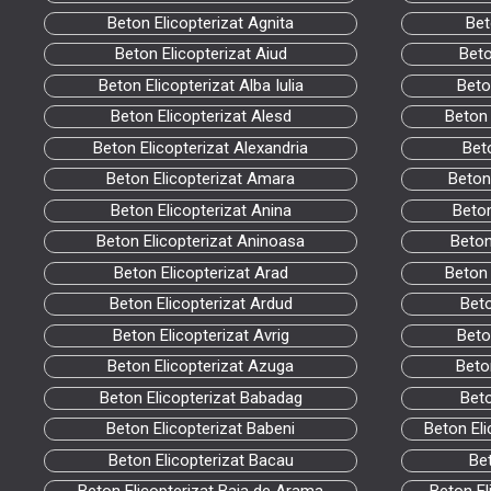
m
Beton Elicopterizat Agnita
Bet
p
t
Beton Elicopterizat Aiud
Beto
y
.
Beton Elicopterizat Alba Iulia
Beto
Beton Elicopterizat Alesd
Beton 
Beton Elicopterizat Alexandria
Bet
Beton Elicopterizat Amara
Beton
Beton Elicopterizat Anina
Beton
Beton Elicopterizat Aninoasa
Beton
Beton Elicopterizat Arad
Beton 
Beton Elicopterizat Ardud
Beto
Beton Elicopterizat Avrig
Beto
Beton Elicopterizat Azuga
Beto
Beton Elicopterizat Babadag
Beto
Beton Elicopterizat Babeni
Beton Eli
Beton Elicopterizat Bacau
Bet