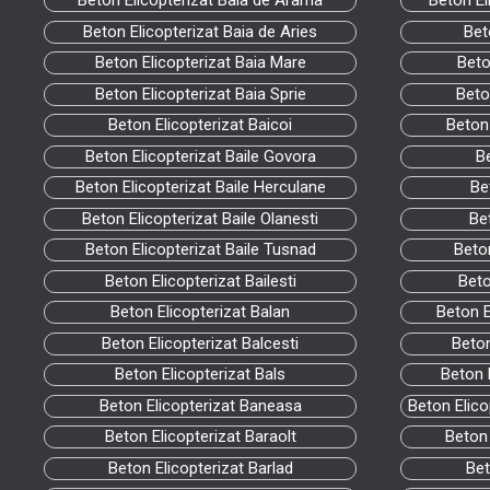
Beton Elicopterizat Baia de Arama
Beton El
Beton Elicopterizat Baia de Aries
Bet
Beton Elicopterizat Baia Mare
Beto
Beton Elicopterizat Baia Sprie
Beto
Beton Elicopterizat Baicoi
Beton
Beton Elicopterizat Baile Govora
Be
Beton Elicopterizat Baile Herculane
Be
Beton Elicopterizat Baile Olanesti
Be
Beton Elicopterizat Baile Tusnad
Beto
Beton Elicopterizat Bailesti
Beto
Beton Elicopterizat Balan
Beton E
Beton Elicopterizat Balcesti
Beton
Beton Elicopterizat Bals
Beton 
Beton Elicopterizat Baneasa
Beton Elico
Beton Elicopterizat Baraolt
Beton 
Beton Elicopterizat Barlad
Bet