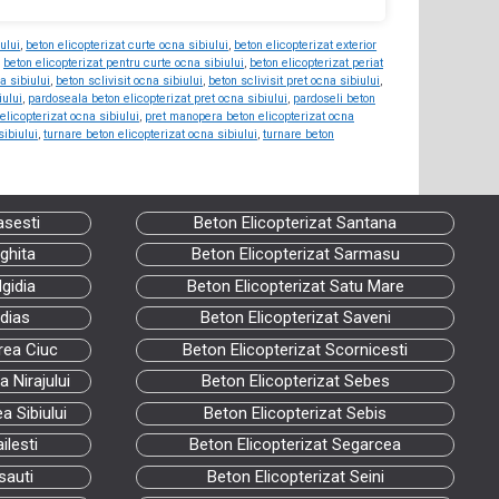
ului
,
beton elicopterizat curte ocna sibiului
,
beton elicopterizat exterior
,
beton elicopterizat pentru curte ocna sibiului
,
beton elicopterizat periat
a sibiului
,
beton sclivisit ocna sibiului
,
beton sclivisit pret ocna sibiului
,
iului
,
pardoseala beton elicopterizat pret ocna sibiului
,
pardoseli beton
elicopterizat ocna sibiului
,
pret manopera beton elicopterizat ocna
sibiului
,
turnare beton elicopterizat ocna sibiului
,
turnare beton
asesti
Beton Elicopterizat Santana
ghita
Beton Elicopterizat Sarmasu
gidia
Beton Elicopterizat Satu Mare
dias
Beton Elicopterizat Saveni
rea Ciuc
Beton Elicopterizat Scornicesti
 Nirajului
Beton Elicopterizat Sebes
a Sibiului
Beton Elicopterizat Sebis
ilesti
Beton Elicopterizat Segarcea
sauti
Beton Elicopterizat Seini