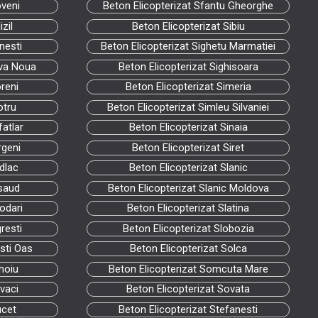
oveni
Beton Elicopterizat Sfantu Gheorghe
zil
Beton Elicopterizat Sibiu
nesti
Beton Elicopterizat Sighetu Marmatiei
ova Noua
Beton Elicopterizat Sighisoara
reni
Beton Elicopterizat Simeria
otru
Beton Elicopterizat Simleu Silvaniei
fatlar
Beton Elicopterizat Sinaia
rgeni
Beton Elicopterizat Siret
dlac
Beton Elicopterizat Slanic
asaud
Beton Elicopterizat Slanic Moldova
odari
Beton Elicopterizat Slatina
resti
Beton Elicopterizat Slobozia
sti Oas
Beton Elicopterizat Solca
hoiu
Beton Elicopterizat Somcuta Mare
vaci
Beton Elicopterizat Sovata
ucet
Beton Elicopterizat Stefanesti