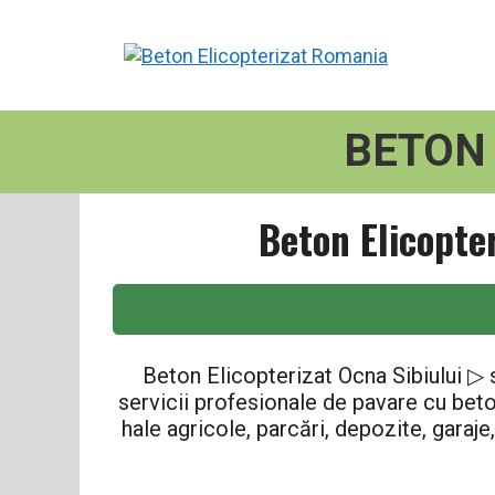
Sari
la
conținut
BETON 
Beton Elicopte
Beton Elicopterizat Ocna Sibiului ▷ s
servicii profesionale de pavare cu beto
hale agricole, parcări, depozite, garaje,