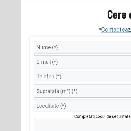
Cere 
*
Contacteaz
P
Completati codul de securitate
l
e
a