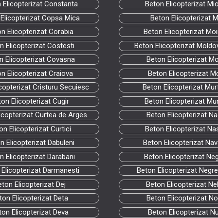
 Elicopterizat Constanta
Beton Elicopterizat Mi
Elicopterizat Copsa Mica
Beton Elicopterizat Mi
n Elicopterizat Corabia
Beton Elicopterizat Moi
n Elicopterizat Costesti
Beton Elicopterizat Mold
n Elicopterizat Covasna
Beton Elicopterizat Mo
n Elicopterizat Craiova
Beton Elicopterizat M
copterizat Cristuru Secuiesc
Beton Elicopterizat Mur
on Elicopterizat Cugir
Beton Elicopterizat Mu
icopterizat Curtea de Arges
Beton Elicopterizat Na
on Elicopterizat Curtici
Beton Elicopterizat N
n Elicopterizat Dabuleni
Beton Elicopterizat Nav
n Elicopterizat Darabani
Beton Elicopterizat Neg
 Elicopterizat Darmanesti
Beton Elicopterizat Negre
ton Elicopterizat Dej
Beton Elicopterizat Ne
ton Elicopterizat Deta
Beton Elicopterizat No
ton Elicopterizat Deva
Beton Elicopterizat N