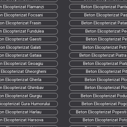
n Elicopterizat Flamanzi
Beton Elicopterizat Pant
n Elicopterizat Focsani
Beton Elicopterizat Pa
on Elicopterizat Frasin
Beton Elicopterizat Pata
n Elicopterizat Fundulea
Beton Elicopterizat Pe
on Elicopterizat Gaesti
Beton Elicopterizat Pet
on Elicopterizat Galati
Beton Elicopterizat Pet
on Elicopterizat Gataia
Beton Elicopterizat Piatr
n Elicopterizat Geoagiu
Beton Elicopterizat Piat
 Elicopterizat Gheorgheni
Beton Elicopterizat Pit
on Elicopterizat Gherla
Beton Elicopterizat Plo
n Elicopterizat Ghimbav
Beton Elicopterizat Pl
on Elicopterizat Giurgiu
Beton Elicopterizat Podu 
licopterizat Gura Humorului
Beton Elicopterizat Pog
on Elicopterizat Harlau
Beton Elicopterizat Popesti
n Elicopterizat Harsova
Beton Elicopterizat Po