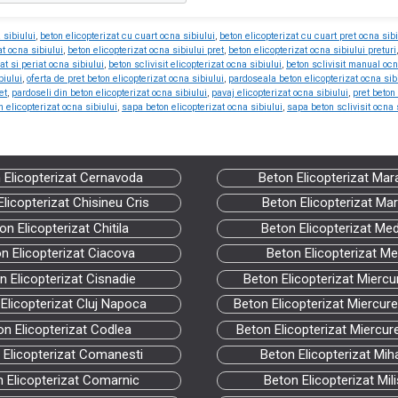
 sibiului
,
beton elicopterizat cu cuart ocna sibiului
,
beton elicopterizat cu cuart pret ocna sibi
at ocna sibiului
,
beton elicopterizat ocna sibiului pret
,
beton elicopterizat ocna sibiului preturi
at si periat ocna sibiului
,
beton sclivisit elicopterizat ocna sibiului
,
beton sclivisit manual ocn
biului
,
oferta de pret beton elicopterizat ocna sibiului
,
pardoseala beton elicopterizat ocna sib
et
,
pardoseli din beton elicopterizat ocna sibiului
,
pavaj elicopterizat ocna sibiului
,
pret beton 
 elicopterizat ocna sibiului
,
sapa beton elicopterizat ocna sibiului
,
sapa beton sclivisit ocna 
 Elicopterizat Cernavoda
Beton Elicopterizat Mar
licopterizat Chisineu Cris
Beton Elicopterizat Mar
on Elicopterizat Chitila
Beton Elicopterizat Med
n Elicopterizat Ciacova
Beton Elicopterizat Me
n Elicopterizat Cisnadie
Beton Elicopterizat Miercu
Elicopterizat Cluj Napoca
Beton Elicopterizat Miercurea
on Elicopterizat Codlea
Beton Elicopterizat Miercure
 Elicopterizat Comanesti
Beton Elicopterizat Miha
 Elicopterizat Comarnic
Beton Elicopterizat Mili