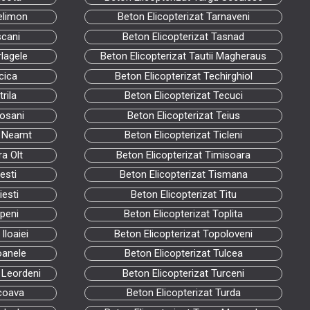
elimon
Beton Elicopterizat Tarnaveni
scani
Beton Elicopterizat Tasnad
rlagele
Beton Elicopterizat Tautii Magheraus
cica
Beton Elicopterizat Techirghiol
rila
Beton Elicopterizat Tecuci
rosani
Beton Elicopterizat Teius
a Neamt
Beton Elicopterizat Ticleni
ra Olt
Beton Elicopterizat Timisoara
esti
Beton Elicopterizat Tismana
iesti
Beton Elicopterizat Titu
openi
Beton Elicopterizat Toplita
Iloaiei
Beton Elicopterizat Topoloveni
oanele
Beton Elicopterizat Tulcea
 Leordeni
Beton Elicopterizat Turceni
tcoava
Beton Elicopterizat Turda