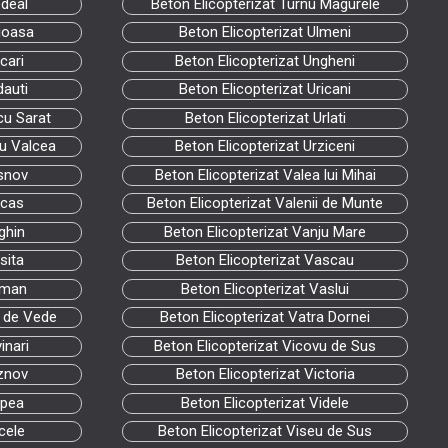
edeal
Beton Elicopterizat Turnu Magurele
ioasa
Beton Elicopterizat Ulmeni
cari
Beton Elicopterizat Ungheni
dauti
Beton Elicopterizat Uricani
cu Sarat
Beton Elicopterizat Urlati
cu Valcea
Beton Elicopterizat Urziceni
asnov
Beton Elicopterizat Valea lui Mihai
ecas
Beton Elicopterizat Valenii de Munte
ghin
Beton Elicopterizat Vanju Mare
sita
Beton Elicopterizat Vascau
oman
Beton Elicopterizat Vaslui
i de Vede
Beton Elicopterizat Vatra Dornei
inari
Beton Elicopterizat Vicovu de Sus
oznov
Beton Elicopterizat Victoria
upea
Beton Elicopterizat Videle
cele
Beton Elicopterizat Viseu de Sus