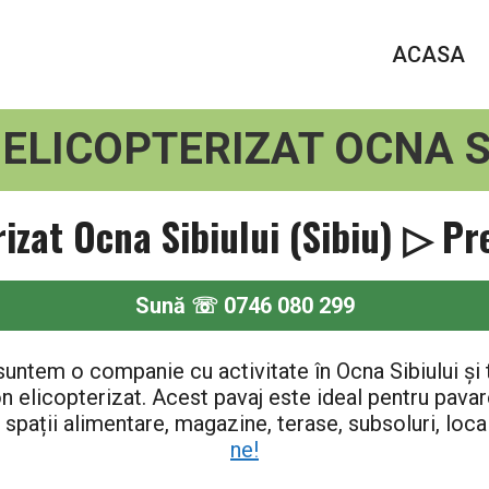
ACASA
ELICOPTERIZAT OCNA S
rizat Ocna Sibiului (Sibiu) ▷ Pr
Sună ☏ 0746 080 299
untem o companie cu activitate în Ocna Sibiului și t
n elicopterizat. Acest pavaj este ideal pentru pavare
 spații alimentare, magazine, terase, subsoluri, local
ne!