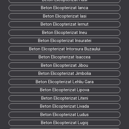
Beton Elicopterizat Ianca
Beton Elicopterizat Iasi
Beton Elicopterizat Iernut
Beton Elicopterizat Ineu
Beton Elicopterizat Insuratei
Beton Elicopterizat Intorsura Buzaului
Beton Elicopterizat Isaccea
Beton Elicopterizat Jibou
Beton Elicopterizat Jimbolia
Beton Elicopterizat Lehliu Gara
Beton Elicopterizat Lipova
Beton Elicopterizat Liteni
Beton Elicopterizat Livada
Beton Elicopterizat Ludus
Beton Elicopterizat Lugoj