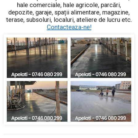
hale comerciale, hale agricole, parcări,
depozite, garaje, spații alimentare, magazine,
terase, subsoluri, localuri, ateliere de lucru etc.
Contacteaza-ne!