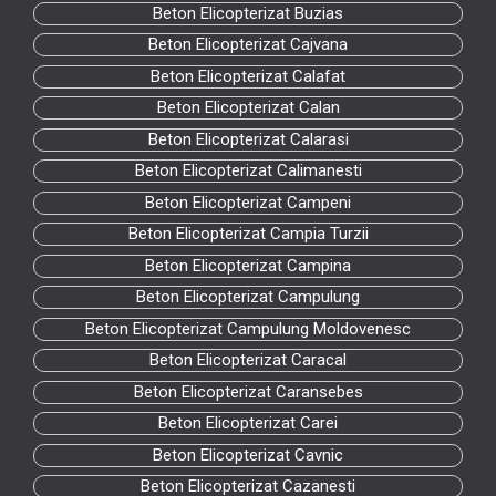
Beton Elicopterizat Buzias
Beton Elicopterizat Cajvana
Beton Elicopterizat Calafat
Beton Elicopterizat Calan
Beton Elicopterizat Calarasi
Beton Elicopterizat Calimanesti
Beton Elicopterizat Campeni
Beton Elicopterizat Campia Turzii
Beton Elicopterizat Campina
Beton Elicopterizat Campulung
Beton Elicopterizat Campulung Moldovenesc
Beton Elicopterizat Caracal
Beton Elicopterizat Caransebes
Beton Elicopterizat Carei
Beton Elicopterizat Cavnic
Beton Elicopterizat Cazanesti