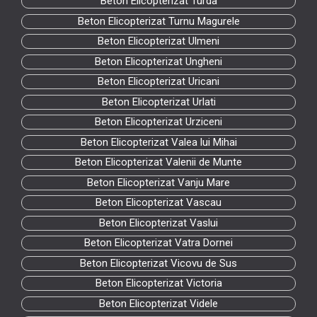
Beton Elicopterizat Turda
Beton Elicopterizat Turnu Magurele
Beton Elicopterizat Ulmeni
Beton Elicopterizat Ungheni
Beton Elicopterizat Uricani
Beton Elicopterizat Urlati
Beton Elicopterizat Urziceni
Beton Elicopterizat Valea lui Mihai
Beton Elicopterizat Valenii de Munte
Beton Elicopterizat Vanju Mare
Beton Elicopterizat Vascau
Beton Elicopterizat Vaslui
Beton Elicopterizat Vatra Dornei
Beton Elicopterizat Vicovu de Sus
Beton Elicopterizat Victoria
Beton Elicopterizat Videle