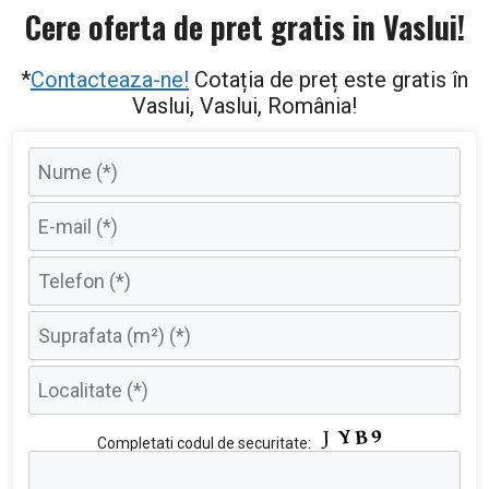
Cere oferta de pret gratis in Vaslui!
*
Contacteaza-ne!
Cotația de preț este gratis în
Vaslui, Vaslui, România!
P
Completati codul de securitate:
l
e
a