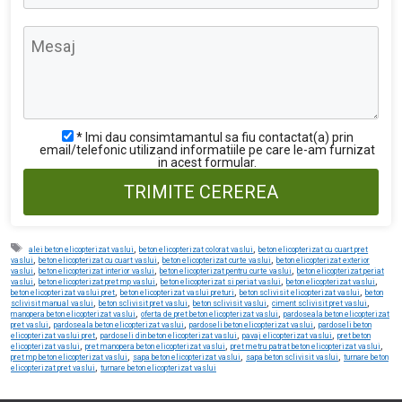
s
e
l
e
a
v
e
t
h
i
s
* Imi dau consimtamantul sa fiu contactat(a) prin
f
email/telefonic utilizand informatiile pe care le-am furnizat
i
in acest formular.
e
l
d
e
m
p
t
Etichete
,
,
alei beton elicopterizat vaslui
beton elicopterizat colorat vaslui
beton elicopterizat cu cuart pret
y
,
,
,
vaslui
beton elicopterizat cu cuart vaslui
beton elicopterizat curte vaslui
beton elicopterizat exterior
.
,
,
,
vaslui
beton elicopterizat interior vaslui
beton elicopterizat pentru curte vaslui
beton elicopterizat periat
,
,
,
,
vaslui
beton elicopterizat pret mp vaslui
beton elicopterizat si periat vaslui
beton elicopterizat vaslui
,
,
,
beton elicopterizat vaslui pret
beton elicopterizat vaslui preturi
beton sclivisit elicopterizat vaslui
beton
,
,
,
,
sclivisit manual vaslui
beton sclivisit pret vaslui
beton sclivisit vaslui
ciment sclivisit pret vaslui
,
,
manopera beton elicopterizat vaslui
oferta de pret beton elicopterizat vaslui
pardoseala beton elicopterizat
,
,
,
pret vaslui
pardoseala beton elicopterizat vaslui
pardoseli beton elicopterizat vaslui
pardoseli beton
,
,
,
elicopterizat vaslui pret
pardoseli din beton elicopterizat vaslui
pavaj elicopterizat vaslui
pret beton
,
,
,
elicopterizat vaslui
pret manopera beton elicopterizat vaslui
pret metru patrat beton elicopterizat vaslui
,
,
,
pret mp beton elicopterizat vaslui
sapa beton elicopterizat vaslui
sapa beton sclivisit vaslui
turnare beton
,
elicopterizat pret vaslui
turnare beton elicopterizat vaslui