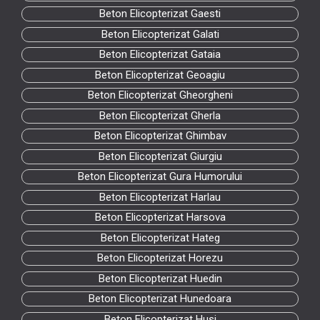
Beton Elicopterizat Gaesti
Beton Elicopterizat Galati
Beton Elicopterizat Gataia
Beton Elicopterizat Geoagiu
Beton Elicopterizat Gheorgheni
Beton Elicopterizat Gherla
Beton Elicopterizat Ghimbav
Beton Elicopterizat Giurgiu
Beton Elicopterizat Gura Humorului
Beton Elicopterizat Harlau
Beton Elicopterizat Harsova
Beton Elicopterizat Hateg
Beton Elicopterizat Horezu
Beton Elicopterizat Huedin
Beton Elicopterizat Hunedoara
Beton Elicopterizat Husi