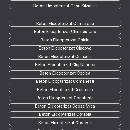
Beton Elicopterizat Cehu Silvaniei
Beton Elicopterizat Cernavoda
Beton Elicopterizat Chisineu Cris
Beton Elicopterizat Chitila
Beton Elicopterizat Ciacova
Beton Elicopterizat Cisnadie
Beton Elicopterizat Cluj Napoca
Beton Elicopterizat Codlea
Beton Elicopterizat Comanesti
Beton Elicopterizat Comarnic
Beton Elicopterizat Constanta
Beton Elicopterizat Copsa Mica
Beton Elicopterizat Corabia
Beton Elicopterizat Costesti