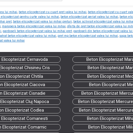
lea lui mihai
,
beton elicopterizat cu cuart pret valea lui mihai
,
beton elicopterizat cu cuart val
 elicopterizat pentru curte valea lui mihai
,
beton elicopterizat periat valea lui mihai
,
beton eli
ihai pret
,
beton elicopterizat valea lui mihai preturi
,
beton sclivisit elicopterizat valea lui miha
i
,
manopera beton elicopterizat valea lui mihai
,
oferta de pret beton elicopterizat valea lui mih
i
,
pardoseli beton elicopterizat valea lui mihai pret
,
pardoseli din beton elicopterizat valea lui
atrat beton elicopterizat valea lui mihai
,
pret mp beton elicopterizat valea lui mihai
,
sapa beto
at valea lui mihai
 Elicopterizat Cernavoda
Beton Elicopterizat Mar
licopterizat Chisineu Cris
Beton Elicopterizat Mar
on Elicopterizat Chitila
Beton Elicopterizat Med
n Elicopterizat Ciacova
Beton Elicopterizat Me
n Elicopterizat Cisnadie
Beton Elicopterizat Miercu
Elicopterizat Cluj Napoca
Beton Elicopterizat Miercurea
on Elicopterizat Codlea
Beton Elicopterizat Miercure
 Elicopterizat Comanesti
Beton Elicopterizat Miha
 Elicopterizat Comarnic
Beton Elicopterizat Mili