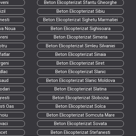
oveni
Beton Elicopterizat Sfantu Gheorghe
zil
Beton Elicopterizat Sibiu
nesti
Beton Elicopterizat Sighetu Marmatiei
ova Noua
Beton Elicopterizat Sighisoara
reni
Beton Elicopterizat Simeria
otru
Beton Elicopterizat Simleu Silvaniei
fatlar
Beton Elicopterizat Sinaia
rgeni
Beton Elicopterizat Siret
dlac
Beton Elicopterizat Slanic
asaud
Beton Elicopterizat Slanic Moldova
odari
Beton Elicopterizat Slatina
resti
Beton Elicopterizat Slobozia
sti Oas
Beton Elicopterizat Solca
hoiu
Beton Elicopterizat Somcuta Mare
vaci
Beton Elicopterizat Sovata
ucet
Beton Elicopterizat Stefanesti