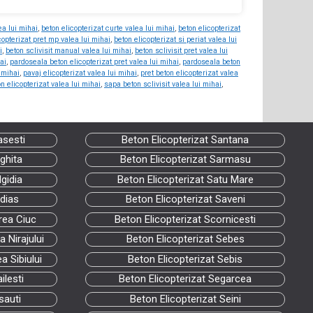
ea lui mihai
,
beton elicopterizat curte valea lui mihai
,
beton elicopterizat
copterizat pret mp valea lui mihai
,
beton elicopterizat si periat valea lui
i
,
beton sclivisit manual valea lui mihai
,
beton sclivisit pret valea lui
ai
,
pardoseala beton elicopterizat pret valea lui mihai
,
pardoseala beton
 mihai
,
pavaj elicopterizat valea lui mihai
,
pret beton elicopterizat valea
n elicopterizat valea lui mihai
,
sapa beton sclivisit valea lui mihai
,
asesti
Beton Elicopterizat Santana
ghita
Beton Elicopterizat Sarmasu
gidia
Beton Elicopterizat Satu Mare
dias
Beton Elicopterizat Saveni
rea Ciuc
Beton Elicopterizat Scornicesti
 Nirajului
Beton Elicopterizat Sebes
a Sibiului
Beton Elicopterizat Sebis
ilesti
Beton Elicopterizat Segarcea
sauti
Beton Elicopterizat Seini