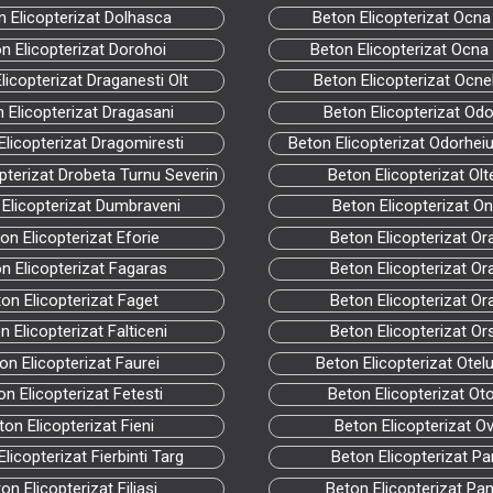
n Elicopterizat Dolhasca
Beton Elicopterizat Ocn
n Elicopterizat Dorohoi
Beton Elicopterizat Ocna S
licopterizat Draganesti Olt
Beton Elicopterizat Ocne
 Elicopterizat Dragasani
Beton Elicopterizat Odo
Elicopterizat Dragomiresti
Beton Elicopterizat Odorhei
pterizat Drobeta Turnu Severin
Beton Elicopterizat Olt
Elicopterizat Dumbraveni
Beton Elicopterizat On
on Elicopterizat Eforie
Beton Elicopterizat Or
n Elicopterizat Fagaras
Beton Elicopterizat Or
on Elicopterizat Faget
Beton Elicopterizat Or
n Elicopterizat Falticeni
Beton Elicopterizat Or
on Elicopterizat Faurei
Beton Elicopterizat Otel
on Elicopterizat Fetesti
Beton Elicopterizat Ot
ton Elicopterizat Fieni
Beton Elicopterizat Ov
licopterizat Fierbinti Targ
Beton Elicopterizat Pa
on Elicopterizat Filiasi
Beton Elicopterizat Pa