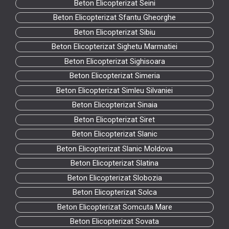
Beton Elicopterizat Seini
Beton Elicopterizat Sfantu Gheorghe
Beton Elicopterizat Sibiu
Beton Elicopterizat Sighetu Marmatiei
Beton Elicopterizat Sighisoara
Beton Elicopterizat Simeria
Beton Elicopterizat Simleu Silvaniei
Beton Elicopterizat Sinaia
Beton Elicopterizat Siret
Beton Elicopterizat Slanic
Beton Elicopterizat Slanic Moldova
Beton Elicopterizat Slatina
Beton Elicopterizat Slobozia
Beton Elicopterizat Solca
Beton Elicopterizat Somcuta Mare
Beton Elicopterizat Sovata