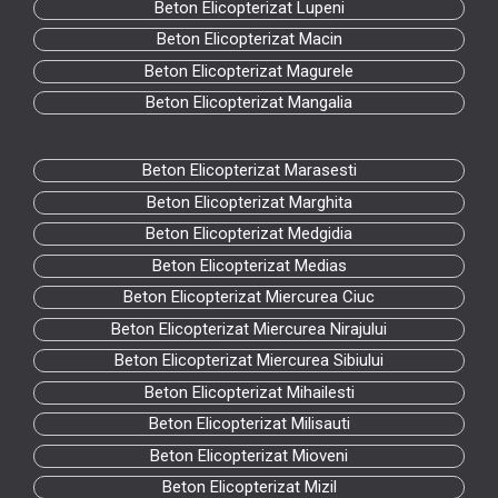
Beton Elicopterizat Lupeni
Beton Elicopterizat Macin
Beton Elicopterizat Magurele
Beton Elicopterizat Mangalia
Beton Elicopterizat Marasesti
Beton Elicopterizat Marghita
Beton Elicopterizat Medgidia
Beton Elicopterizat Medias
Beton Elicopterizat Miercurea Ciuc
Beton Elicopterizat Miercurea Nirajului
Beton Elicopterizat Miercurea Sibiului
Beton Elicopterizat Mihailesti
Beton Elicopterizat Milisauti
Beton Elicopterizat Mioveni
Beton Elicopterizat Mizil