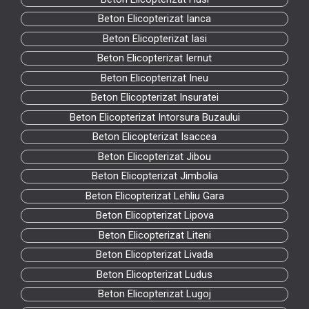
Beton Elicopterizat Ianca
Beton Elicopterizat Iasi
Beton Elicopterizat Iernut
Beton Elicopterizat Ineu
Beton Elicopterizat Insuratei
Beton Elicopterizat Intorsura Buzaului
Beton Elicopterizat Isaccea
Beton Elicopterizat Jibou
Beton Elicopterizat Jimbolia
Beton Elicopterizat Lehliu Gara
Beton Elicopterizat Lipova
Beton Elicopterizat Liteni
Beton Elicopterizat Livada
Beton Elicopterizat Ludus
Beton Elicopterizat Lugoj