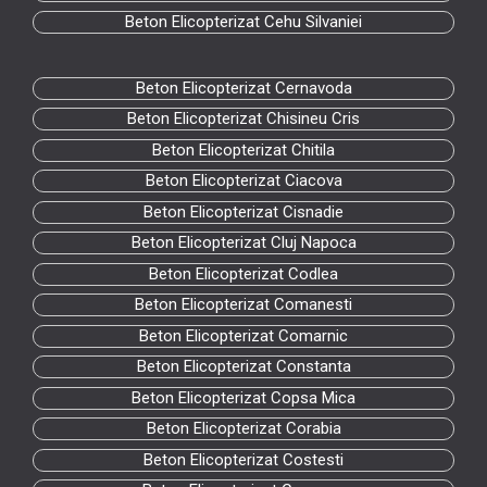
Beton Elicopterizat Cehu Silvaniei
Beton Elicopterizat Cernavoda
Beton Elicopterizat Chisineu Cris
Beton Elicopterizat Chitila
Beton Elicopterizat Ciacova
Beton Elicopterizat Cisnadie
Beton Elicopterizat Cluj Napoca
Beton Elicopterizat Codlea
Beton Elicopterizat Comanesti
Beton Elicopterizat Comarnic
Beton Elicopterizat Constanta
Beton Elicopterizat Copsa Mica
Beton Elicopterizat Corabia
Beton Elicopterizat Costesti