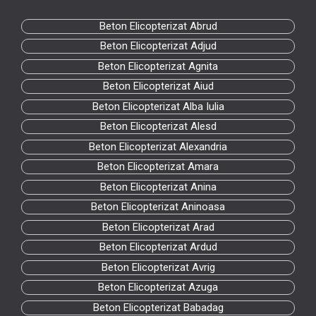
Beton Elicopterizat Abrud
Beton Elicopterizat Adjud
Beton Elicopterizat Agnita
Beton Elicopterizat Aiud
Beton Elicopterizat Alba Iulia
Beton Elicopterizat Alesd
Beton Elicopterizat Alexandria
Beton Elicopterizat Amara
Beton Elicopterizat Anina
Beton Elicopterizat Aninoasa
Beton Elicopterizat Arad
Beton Elicopterizat Ardud
Beton Elicopterizat Avrig
Beton Elicopterizat Azuga
Beton Elicopterizat Babadag