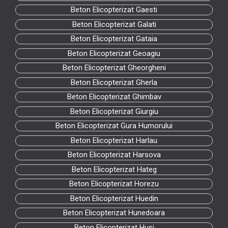
Beton Elicopterizat Gaesti
Beton Elicopterizat Galati
Beton Elicopterizat Gataia
Beton Elicopterizat Geoagiu
Beton Elicopterizat Gheorgheni
Beton Elicopterizat Gherla
Beton Elicopterizat Ghimbav
Beton Elicopterizat Giurgiu
Beton Elicopterizat Gura Humorului
Beton Elicopterizat Harlau
Beton Elicopterizat Harsova
Beton Elicopterizat Hateg
Beton Elicopterizat Horezu
Beton Elicopterizat Huedin
Beton Elicopterizat Hunedoara
Beton Elicopterizat Husi