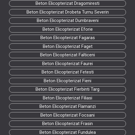
Beton Elicopterizat Dragomiresti
Beton Elicopterizat Drobeta Turnu Severin
Beton Elicopterizat Dumbraveni
Beton Elicopterizat Eforie
Beton Elicopterizat Fagaras
Beton Elicopterizat Faget
Beton Elicopterizat Falticeni
Beton Elicopterizat Faurei
Beton Elicopterizat Fetesti
Beton Elicopterizat Fieni
Beton Elicopterizat Fierbinti Targ
Beton Elicopterizat Filiasi
Beton Elicopterizat Flamanzi
Beton Elicopterizat Focsani
Beton Elicopterizat Frasin
Beton Elicopterizat Fundulea