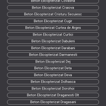
Beton Elicopterizat Covasna
Beton Elicopterizat Craiova
Beton Elicopterizat Cristuru Secuiesc
Beton Elicopterizat Cugir
Beton Elicopterizat Curtea de Arges
Beton Elicopterizat Curtici
Beton Elicopterizat Dabuleni
Beton Elicopterizat Darabani
Beton Elicopterizat Darmanesti
Beton Elicopterizat Dej
Beton Elicopterizat Deta
Beton Elicopterizat Deva
Beton Elicopterizat Dolhasca
Beton Elicopterizat Dorohoi
Beton Elicopterizat Draganesti Olt
Beton Elicopterizat Dragasani