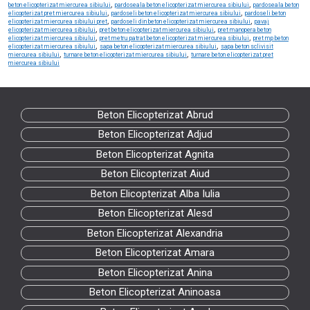
,
,
beton elicopterizat miercurea sibiului
pardoseala beton elicopterizat miercurea sibiului
pardoseala beton
,
,
elicopterizat pret miercurea sibiului
pardoseli beton elicopterizat miercurea sibiului
pardoseli beton
,
,
elicopterizat miercurea sibiului pret
pardoseli din beton elicopterizat miercurea sibiului
pavaj
,
,
elicopterizat miercurea sibiului
pret beton elicopterizat miercurea sibiului
pret manopera beton
,
,
elicopterizat miercurea sibiului
pret metru patrat beton elicopterizat miercurea sibiului
pret mp beton
,
,
elicopterizat miercurea sibiului
sapa beton elicopterizat miercurea sibiului
sapa beton sclivisit
,
,
miercurea sibiului
turnare beton elicopterizat miercurea sibiului
turnare beton elicopterizat pret
miercurea sibiului
Beton Elicopterizat Abrud
Beton Elicopterizat Adjud
Beton Elicopterizat Agnita
Beton Elicopterizat Aiud
Beton Elicopterizat Alba Iulia
Beton Elicopterizat Alesd
Beton Elicopterizat Alexandria
Beton Elicopterizat Amara
Beton Elicopterizat Anina
Beton Elicopterizat Aninoasa