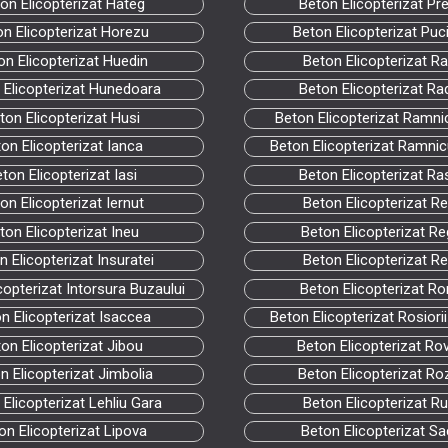
on Elicopterizat Hateg
Beton Elicopterizat Pr
on Elicopterizat Horezu
Beton Elicopterizat Puc
on Elicopterizat Huedin
Beton Elicopterizat Ra
 Elicopterizat Hunedoara
Beton Elicopterizat Ra
ton Elicopterizat Husi
Beton Elicopterizat Ramni
on Elicopterizat Ianca
Beton Elicopterizat Ramni
ton Elicopterizat Iasi
Beton Elicopterizat R
on Elicopterizat Iernut
Beton Elicopterizat R
ton Elicopterizat Ineu
Beton Elicopterizat Re
n Elicopterizat Insuratei
Beton Elicopterizat Re
copterizat Intorsura Buzaului
Beton Elicopterizat R
n Elicopterizat Isaccea
Beton Elicopterizat Rosiori
on Elicopterizat Jibou
Beton Elicopterizat Rov
n Elicopterizat Jimbolia
Beton Elicopterizat R
Elicopterizat Lehliu Gara
Beton Elicopterizat R
on Elicopterizat Lipova
Beton Elicopterizat Sa