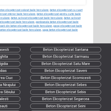
eton elicopterizat colorat baile herculane
,
beton elicopterizat cu cuart
erizat interior baile herculane
,
beton elicopterizat pentru curte baile
herculane
,
beton sclivisit elicopterizat baile herculane
,
beton sclivisit
 elicopterizat baile herculane
,
pardoseala beton elicopterizat baile
seli din beton elicopterizat baile herculane
,
pavaj elicopterizat baile
beton elicopterizat baile herculane
,
sapa beton elicopterizat baile
asesti
Beton Elicopterizat Santana
ghita
Beton Elicopterizat Sarmasu
gidia
Beton Elicopterizat Satu Mare
dias
Beton Elicopterizat Saveni
rea Ciuc
Beton Elicopterizat Scornicesti
 Nirajului
Beton Elicopterizat Sebes
a Sibiului
Beton Elicopterizat Sebis
ilesti
Beton Elicopterizat Segarcea
sauti
Beton Elicopterizat Seini