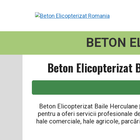
Sari
la
conținut
BETON E
Beton Elicopterizat 
Beton Elicopterizat Baile Herculane 
pentru a oferi servicii profesionale d
hale comerciale, hale agricole, parcări,