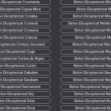
 Elicopterizat Constanta
Beton Elicopterizat Mi
Elicopterizat Copsa Mica
Beton Elicopterizat Mi
n Elicopterizat Corabia
Beton Elicopterizat Moi
n Elicopterizat Costesti
Beton Elicopterizat Mold
n Elicopterizat Covasna
Beton Elicopterizat Mo
n Elicopterizat Craiova
Beton Elicopterizat M
copterizat Cristuru Secuiesc
Beton Elicopterizat Mur
on Elicopterizat Cugir
Beton Elicopterizat Mu
icopterizat Curtea de Arges
Beton Elicopterizat Na
on Elicopterizat Curtici
Beton Elicopterizat N
n Elicopterizat Dabuleni
Beton Elicopterizat Nav
n Elicopterizat Darabani
Beton Elicopterizat Neg
 Elicopterizat Darmanesti
Beton Elicopterizat Negre
ton Elicopterizat Dej
Beton Elicopterizat Ne
ton Elicopterizat Deta
Beton Elicopterizat No
ton Elicopterizat Deva
Beton Elicopterizat N