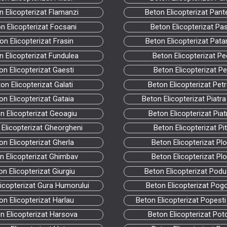
n Elicopterizat Flamanzi
Beton Elicopterizat Pant
n Elicopterizat Focsani
Beton Elicopterizat Pa
on Elicopterizat Frasin
Beton Elicopterizat Pata
n Elicopterizat Fundulea
Beton Elicopterizat Pe
on Elicopterizat Gaesti
Beton Elicopterizat Pet
on Elicopterizat Galati
Beton Elicopterizat Pet
on Elicopterizat Gataia
Beton Elicopterizat Piatr
n Elicopterizat Geoagiu
Beton Elicopterizat Piat
 Elicopterizat Gheorgheni
Beton Elicopterizat Pit
on Elicopterizat Gherla
Beton Elicopterizat Plo
n Elicopterizat Ghimbav
Beton Elicopterizat Pl
on Elicopterizat Giurgiu
Beton Elicopterizat Podu 
licopterizat Gura Humorului
Beton Elicopterizat Pog
on Elicopterizat Harlau
Beton Elicopterizat Popesti
n Elicopterizat Harsova
Beton Elicopterizat Po