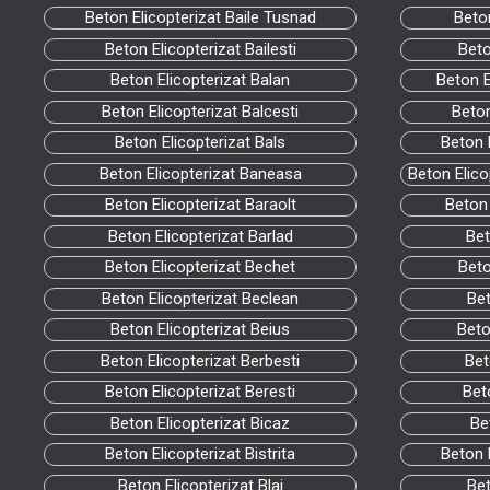
Beton Elicopterizat Baile Tusnad
Beto
Beton Elicopterizat Bailesti
Beto
Beton Elicopterizat Balan
Beton E
Beton Elicopterizat Balcesti
Beton
Beton Elicopterizat Bals
Beton 
Beton Elicopterizat Baneasa
Beton Elico
Beton Elicopterizat Baraolt
Beton 
Beton Elicopterizat Barlad
Bet
Beton Elicopterizat Bechet
Beto
Beton Elicopterizat Beclean
Bet
Beton Elicopterizat Beius
Beto
Beton Elicopterizat Berbesti
Bet
Beton Elicopterizat Beresti
Bet
Beton Elicopterizat Bicaz
Be
Beton Elicopterizat Bistrita
Beton E
Beton Elicopterizat Blaj
Bet