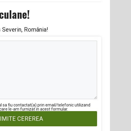
rculane!
s Severin, România!
sa fiu contactat(a) prin email/telefonic utilizand
 care le-am furnizat in acest formular.