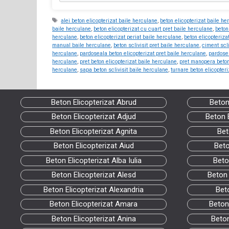
s
e
l
Etichete
alei beton elicopterizat baile herculane
,
beton elicopterizat baile he
e
baile herculane
,
beton elicopterizat cu cuart pret baile herculane
,
beton
a
herculane
,
beton elicopterizat periat baile herculane
,
beton elicopteriza
v
e
manual baile herculane
,
beton sclivisit pret baile herculane
,
ciment scli
t
herculane
,
pardoseala beton elicopterizat pret baile herculane
,
pardosel
h
herculane
,
pret beton elicopterizat baile herculane
,
pret manopera beton
i
herculane
,
sapa beton sclivisit baile herculane
,
turnare beton elicopter
s
f
i
e
Beton Elicopterizat Abrud
Beton
l
d
Beton Elicopterizat Adjud
Beton E
e
m
Beton Elicopterizat Agnita
Bet
p
t
Beton Elicopterizat Aiud
Beto
y
.
Beton Elicopterizat Alba Iulia
Beto
Beton Elicopterizat Alesd
Beton 
Beton Elicopterizat Alexandria
Bet
Beton Elicopterizat Amara
Beton
Beton Elicopterizat Anina
Beton