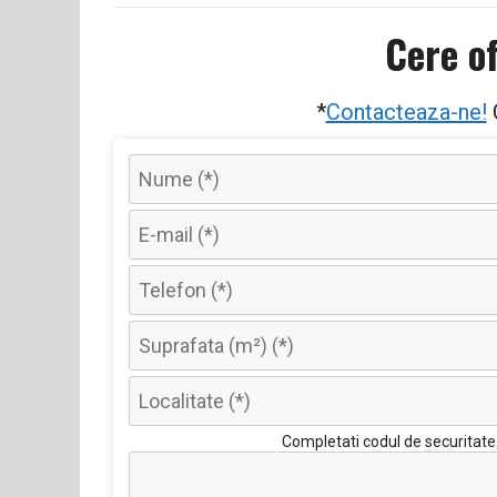
Cere of
*
Contacteaza-ne!
C
P
Completati codul de securitate
l
e
a