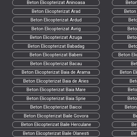
Beton Elicopterizat Aninoasa
Beton
Beton Elicopterizat Arad
Beton 
Beton Elicopterizat Ardud
Beto
Beton Elicopterizat Avrig
Beto
Beton Elicopterizat Azuga
Beto
Beton Elicopterizat Babadag
Beto
Beton Elicopterizat Babeni
Beton Eli
Beton Elicopterizat Bacau
Bet
Beton Elicopterizat Baia de Arama
Beton El
Beton Elicopterizat Baia de Aries
Bet
Beton Elicopterizat Baia Mare
Beto
Beton Elicopterizat Baia Sprie
Beto
Beton Elicopterizat Baicoi
Beton
Beton Elicopterizat Baile Govora
Be
Beton Elicopterizat Baile Herculane
Be
Beton Elicopterizat Baile Olanesti
Be