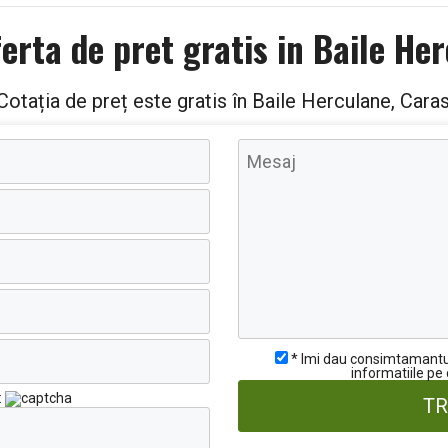
erta de pret gratis in Baile He
otația de preț este gratis în Baile Herculane, Cara
* Imi dau consimtamantul 
informatiile pe
: