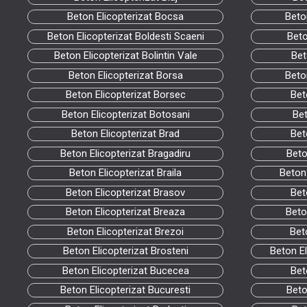
Beton Elicopterizat Bocsa
Beto
Beton Elicopterizat Boldesti Scaeni
Beto
Beton Elicopterizat Bolintin Vale
Bet
Beton Elicopterizat Borsa
Beto
Beton Elicopterizat Borsec
Bet
Beton Elicopterizat Botosani
Bet
Beton Elicopterizat Brad
Bet
Beton Elicopterizat Bragadiru
Beto
Beton Elicopterizat Braila
Beton
Beton Elicopterizat Brasov
Bet
Beton Elicopterizat Breaza
Beto
Beton Elicopterizat Brezoi
Bet
Beton Elicopterizat Brosteni
Beton E
Beton Elicopterizat Bucecea
Bet
Beton Elicopterizat Bucuresti
Beto