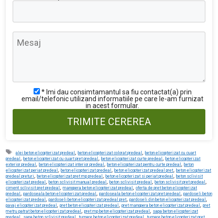
e
a
s
e
l
e
a
v
e
t
h
i
s
* Imi dau consimtamantul sa fiu contactat(a) prin
f
email/telefonic utilizand informatiile pe care le-am furnizat
i
in acest formular.
e
l
d
e
m
p
t
Etichete
,
,
alei beton elicopterizat predeal
beton elicopterizat colorat predeal
beton elicopterizat cu cuart
y
,
,
,
predeal
beton elicopterizat cu cuart pret predeal
beton elicopterizat curte predeal
beton elicopterizat
.
,
,
,
exterior predeal
beton elicopterizat interior predeal
beton elicopterizat pentru curte predeal
beton
,
,
,
elicopterizat periat predeal
beton elicopterizat predeal
beton elicopterizat predeal pret
beton elicopterizat
,
,
,
predeal preturi
beton elicopterizat pret mp predeal
beton elicopterizat si periat predeal
beton sclivisit
,
,
,
,
elicopterizat predeal
beton sclivisit manual predeal
beton sclivisit predeal
beton sclivisit pret predeal
,
,
ciment sclivisit pret predeal
manopera beton elicopterizat predeal
oferta de pret beton elicopterizat
,
,
,
predeal
pardoseala beton elicopterizat predeal
pardoseala beton elicopterizat pret predeal
pardoseli beton
,
,
,
elicopterizat predeal
pardoseli beton elicopterizat predeal pret
pardoseli din beton elicopterizat predeal
,
,
,
pavaj elicopterizat predeal
pret beton elicopterizat predeal
pret manopera beton elicopterizat predeal
pret
,
,
metru patrat beton elicopterizat predeal
pret mp beton elicopterizat predeal
sapa beton elicopterizat
,
,
,
predeal
sapa beton sclivisit predeal
turnare beton elicopterizat predeal
turnare beton elicopterizat pret