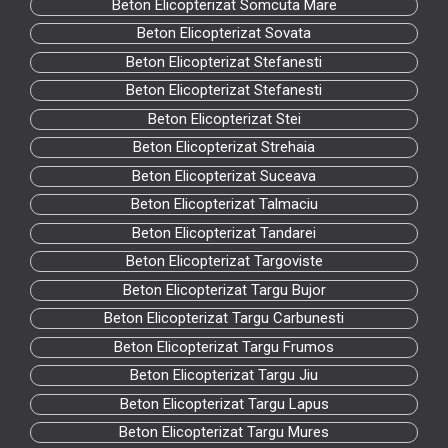
Beton Elicopterizat Somcuta Mare
Beton Elicopterizat Sovata
Beton Elicopterizat Stefanesti
Beton Elicopterizat Stefanesti
Beton Elicopterizat Stei
Beton Elicopterizat Strehaia
Beton Elicopterizat Suceava
Beton Elicopterizat Talmaciu
Beton Elicopterizat Tandarei
Beton Elicopterizat Targoviste
Beton Elicopterizat Targu Bujor
Beton Elicopterizat Targu Carbunesti
Beton Elicopterizat Targu Frumos
Beton Elicopterizat Targu Jiu
Beton Elicopterizat Targu Lapus
Beton Elicopterizat Targu Mures