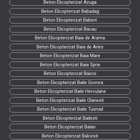
Beton Elicopterizat Azuga
Beton Elicopterizat Babadag
Beton Elicopterizat Babeni
Beton Elicopterizat Bacau
Beton Elicopterizat Baia de Arama
Beton Elicopterizat Baia de Aries
Beton Elicopterizat Baia Mare
Beton Elicopterizat Baia Sprie
Beton Elicopterizat Baicoi
Beton Elicopterizat Baile Govora
Beton Elicopterizat Baile Herculane
Beton Elicopterizat Baile Olanesti
Beton Elicopterizat Baile Tusnad
Beton Elicopterizat Bailesti
Beton Elicopterizat Balan
Beton Elicopterizat Balcesti