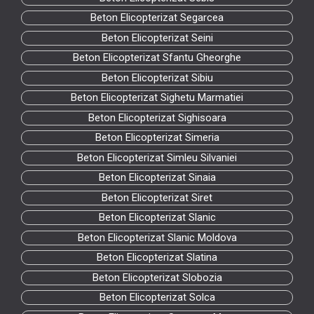
Beton Elicopterizat Segarcea
Beton Elicopterizat Seini
Beton Elicopterizat Sfantu Gheorghe
Beton Elicopterizat Sibiu
Beton Elicopterizat Sighetu Marmatiei
Beton Elicopterizat Sighisoara
Beton Elicopterizat Simeria
Beton Elicopterizat Simleu Silvaniei
Beton Elicopterizat Sinaia
Beton Elicopterizat Siret
Beton Elicopterizat Slanic
Beton Elicopterizat Slanic Moldova
Beton Elicopterizat Slatina
Beton Elicopterizat Slobozia
Beton Elicopterizat Solca