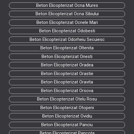
Beton Elicopterizat Ocna Mures
Beton Elicopterizat Ocna Sibiului
Beton Elicopterizat Ocnele Mari
Beton Elicopterizat Odobesti
Beton Elicopterizat Odorheiu Secuiesc
Beton Elicopterizat Oltenita
Beton Elicopterizat Onesti
Beton Elicopterizat Oradea
Beton Elicopterizat Orastie
Beton Elicopterizat Oravita
Beton Elicopterizat Orsova
Beton Elicopterizat Otelu Rosu
Beton Elicopterizat Otopeni
Beton Elicopterizat Ovidiu
Beton Elicopterizat Panciu
Beton Elicopterizat Pancota