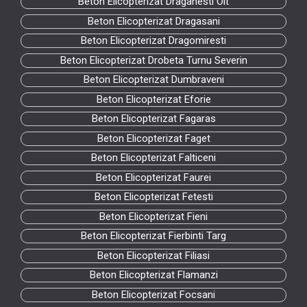
Beton Elicopterizat Draganesti Olt
Beton Elicopterizat Dragasani
Beton Elicopterizat Dragomiresti
Beton Elicopterizat Drobeta Turnu Severin
Beton Elicopterizat Dumbraveni
Beton Elicopterizat Eforie
Beton Elicopterizat Fagaras
Beton Elicopterizat Faget
Beton Elicopterizat Falticeni
Beton Elicopterizat Faurei
Beton Elicopterizat Fetesti
Beton Elicopterizat Fieni
Beton Elicopterizat Fierbinti Targ
Beton Elicopterizat Filiasi
Beton Elicopterizat Flamanzi
Beton Elicopterizat Focsani