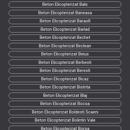
Beton Elicopterizat Bals
Beton Elicopterizat Baneasa
Beton Elicopterizat Baraolt
Beton Elicopterizat Barlad
Beton Elicopterizat Bechet
Beton Elicopterizat Beclean
Beton Elicopterizat Beius
Beton Elicopterizat Berbesti
Beton Elicopterizat Beresti
Beton Elicopterizat Bicaz
Beton Elicopterizat Bistrita
Beton Elicopterizat Blaj
Beton Elicopterizat Bocsa
Beton Elicopterizat Boldesti Scaeni
Beton Elicopterizat Bolintin Vale
Beton Elicopterizat Borsa