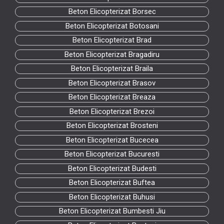
Beton Elicopterizat Borsec
Beton Elicopterizat Botosani
Beton Elicopterizat Brad
Beton Elicopterizat Bragadiru
Beton Elicopterizat Braila
Beton Elicopterizat Brasov
Beton Elicopterizat Breaza
Beton Elicopterizat Brezoi
Beton Elicopterizat Brosteni
Beton Elicopterizat Bucecea
Beton Elicopterizat Bucuresti
Beton Elicopterizat Budesti
Beton Elicopterizat Buftea
Beton Elicopterizat Buhusi
Beton Elicopterizat Bumbesti Jiu