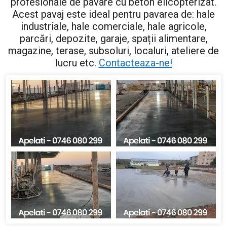
profesionale de pavare cu beton elicopterizat.
Acest pavaj este ideal pentru pavarea de: hale
industriale, hale comerciale, hale agricole,
parcări, depozite, garaje, spații alimentare,
magazine, terase, subsoluri, localuri, ateliere de
lucru etc.
Contacteaza-ne!