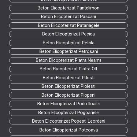
Beton Elicopterizat Pantelimon
Beton Elicopterizat Pascani
Beton Elicopterizat Patarlagele
Beton Elicopterizat Pecica
Beton Elicopterizat Petrila
Beton Elicopterizat Petrosani
Beton Elicopterizat Piatra Neamt
Beton Elicopterizat Piatra Olt
Beton Elicopterizat Pitesti
Beton Elicopterizat Ploiesti
Beton Elicopterizat Plopeni
Beton Elicopterizat Podu Iloaiei
Beton Elicopterizat Pogoanele
Beton Elicopterizat Popesti Leordeni
Beton Elicopterizat Potcoava