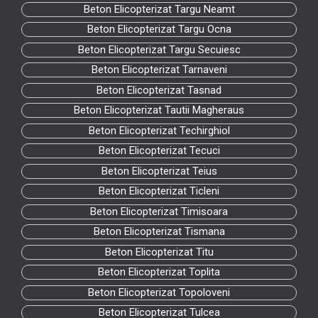
Beton Elicopterizat Targu Neamt
Beton Elicopterizat Targu Ocna
Beton Elicopterizat Targu Secuiesc
Beton Elicopterizat Tarnaveni
Beton Elicopterizat Tasnad
Beton Elicopterizat Tautii Magheraus
Beton Elicopterizat Techirghiol
Beton Elicopterizat Tecuci
Beton Elicopterizat Teius
Beton Elicopterizat Ticleni
Beton Elicopterizat Timisoara
Beton Elicopterizat Tismana
Beton Elicopterizat Titu
Beton Elicopterizat Toplita
Beton Elicopterizat Topoloveni
Beton Elicopterizat Tulcea