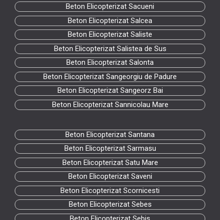
Beton Elicopterizat Sacueni
Beton Elicopterizat Salcea
Beton Elicopterizat Saliste
Beton Elicopterizat Salistea de Sus
Beton Elicopterizat Salonta
Beton Elicopterizat Sangeorgiu de Padure
Beton Elicopterizat Sangeorz Bai
Beton Elicopterizat Sannicolau Mare
Beton Elicopterizat Santana
Beton Elicopterizat Sarmasu
Beton Elicopterizat Satu Mare
Beton Elicopterizat Saveni
Beton Elicopterizat Scornicesti
Beton Elicopterizat Sebes
Beton Elicopterizat Sebis