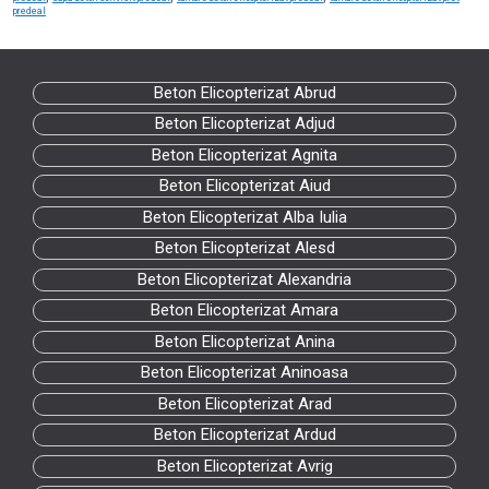
predeal
Beton Elicopterizat Abrud
Beton Elicopterizat Adjud
Beton Elicopterizat Agnita
Beton Elicopterizat Aiud
Beton Elicopterizat Alba Iulia
Beton Elicopterizat Alesd
Beton Elicopterizat Alexandria
Beton Elicopterizat Amara
Beton Elicopterizat Anina
Beton Elicopterizat Aninoasa
Beton Elicopterizat Arad
Beton Elicopterizat Ardud
Beton Elicopterizat Avrig