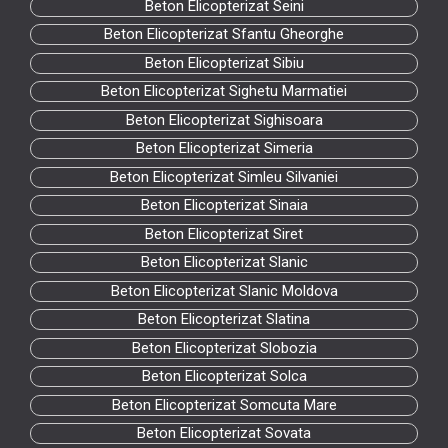
Beton Elicopterizat Seini
Beton Elicopterizat Sfantu Gheorghe
Beton Elicopterizat Sibiu
Beton Elicopterizat Sighetu Marmatiei
Beton Elicopterizat Sighisoara
Beton Elicopterizat Simeria
Beton Elicopterizat Simleu Silvaniei
Beton Elicopterizat Sinaia
Beton Elicopterizat Siret
Beton Elicopterizat Slanic
Beton Elicopterizat Slanic Moldova
Beton Elicopterizat Slatina
Beton Elicopterizat Slobozia
Beton Elicopterizat Solca
Beton Elicopterizat Somcuta Mare
Beton Elicopterizat Sovata