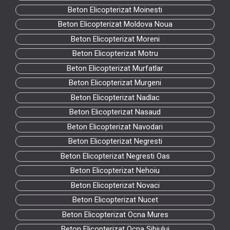
Beton Elicopterizat Moinesti
Beton Elicopterizat Moldova Noua
Beton Elicopterizat Moreni
Beton Elicopterizat Motru
Beton Elicopterizat Murfatlar
Beton Elicopterizat Murgeni
Beton Elicopterizat Nadlac
Beton Elicopterizat Nasaud
Beton Elicopterizat Navodari
Beton Elicopterizat Negresti
Beton Elicopterizat Negresti Oas
Beton Elicopterizat Nehoiu
Beton Elicopterizat Novaci
Beton Elicopterizat Nucet
Beton Elicopterizat Ocna Mures
Beton Elicopterizat Ocna Sibiului