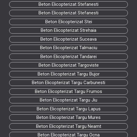
Beton Elicopterizat Stefanesti
Beton Elicopterizat Stefanesti
Beton Elicopterizat Stei
Beton Elicopterizat Strehaia
Beton Elicopterizat Suceava
Beton Elicopterizat Talmaciu
Beton Elicopterizat Tandarei
Beton Elicopterizat Targoviste
Beton Elicopterizat Targu Bujor
Beton Elicopterizat Targu Carbunesti
Beton Elicopterizat Targu Frumos
Beton Elicopterizat Targu Jiu
Beton Elicopterizat Targu Lapus
Beton Elicopterizat Targu Mures
Beton Elicopterizat Targu Neamt
Beton Elicopterizat Targu Ocna