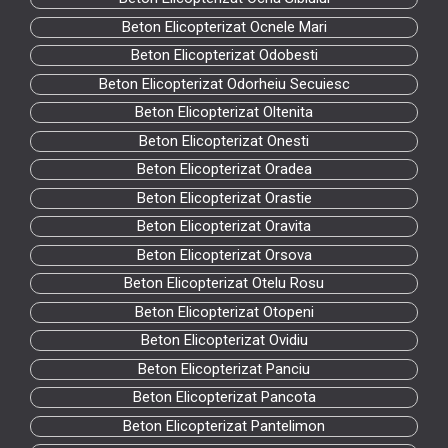
Beton Elicopterizat Ocnele Mari
Beton Elicopterizat Odobesti
Beton Elicopterizat Odorheiu Secuiesc
Beton Elicopterizat Oltenita
Beton Elicopterizat Onesti
Beton Elicopterizat Oradea
Beton Elicopterizat Orastie
Beton Elicopterizat Oravita
Beton Elicopterizat Orsova
Beton Elicopterizat Otelu Rosu
Beton Elicopterizat Otopeni
Beton Elicopterizat Ovidiu
Beton Elicopterizat Panciu
Beton Elicopterizat Pancota
Beton Elicopterizat Pantelimon