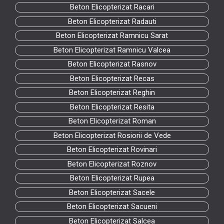
Beton Elicopterizat Racari
Beton Elicopterizat Radauti
Beton Elicopterizat Ramnicu Sarat
Beton Elicopterizat Ramnicu Valcea
Beton Elicopterizat Rasnov
Beton Elicopterizat Recas
Beton Elicopterizat Reghin
Beton Elicopterizat Resita
Beton Elicopterizat Roman
Beton Elicopterizat Rosiorii de Vede
Beton Elicopterizat Rovinari
Beton Elicopterizat Roznov
Beton Elicopterizat Rupea
Beton Elicopterizat Sacele
Beton Elicopterizat Sacueni
Beton Elicopterizat Salcea