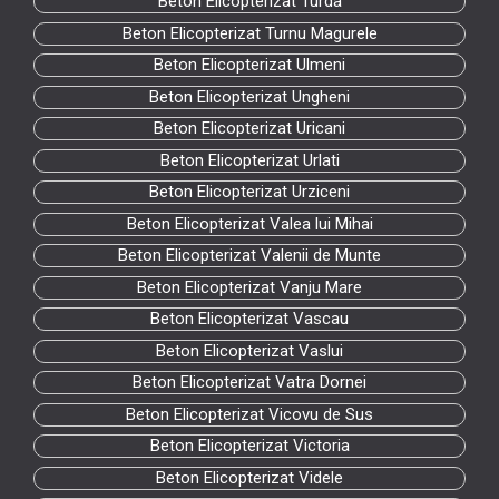
Beton Elicopterizat Turda
Beton Elicopterizat Turnu Magurele
Beton Elicopterizat Ulmeni
Beton Elicopterizat Ungheni
Beton Elicopterizat Uricani
Beton Elicopterizat Urlati
Beton Elicopterizat Urziceni
Beton Elicopterizat Valea lui Mihai
Beton Elicopterizat Valenii de Munte
Beton Elicopterizat Vanju Mare
Beton Elicopterizat Vascau
Beton Elicopterizat Vaslui
Beton Elicopterizat Vatra Dornei
Beton Elicopterizat Vicovu de Sus
Beton Elicopterizat Victoria
Beton Elicopterizat Videle