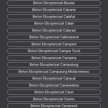
Beton Elicopterizat Buzias
Beton Elicopterizat Cajvana
Beton Elicopterizat Calafat
Beton Elicopterizat Calan
Beton Elicopterizat Calarasi
Beton Elicopterizat Calimanesti
Beton Elicopterizat Campeni
Beton Elicopterizat Campia Turzii
Beton Elicopterizat Campina
Beton Elicopterizat Campulung
Beton Elicopterizat Campulung Moldovenesc
Beton Elicopterizat Caracal
Beton Elicopterizat Caransebes
Beton Elicopterizat Carei
Beton Elicopterizat Cavnic
Beton Elicopterizat Cazanesti