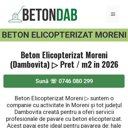
Sari
la
MENI
conținut
BETON ELICOPTERIZAT MORENI
Beton Elicopterizat Moreni
(Dambovita) ▷ Pret / m2 in 2026
Sună ☏ 0746 080 299
Beton Elicopterizat Moreni ▷ suntem o
companie cu activitate în Moreni și tot județul
Dambovita creată pentru a oferi servicii
profesionale de pavare cu beton elicopterizat.
Acest pavaj este ideal pentru pavarea de: hale