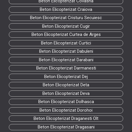
Beton Elicopterizat Covasna
Beton Elicopterizat Craiova
Beton Elicopterizat Cristuru Secuiesc
Beton Elicopterizat Cugir
Beton Elicopterizat Curtea de Arges
Beton Elicopterizat Curtici
Beton Elicopterizat Dabuleni
Beton Elicopterizat Darabani
Beton Elicopterizat Darmanesti
Beton Elicopterizat Dej
Beton Elicopterizat Deta
Beton Elicopterizat Deva
Beton Elicopterizat Dolhasca
Beton Elicopterizat Dorohoi
Beton Elicopterizat Draganesti Olt
Beton Elicopterizat Dragasani