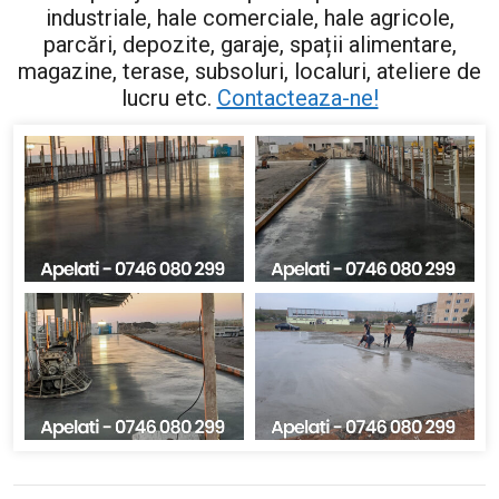
industriale, hale comerciale, hale agricole,
parcări, depozite, garaje, spații alimentare,
magazine, terase, subsoluri, localuri, ateliere de
lucru etc.
Contacteaza-ne!