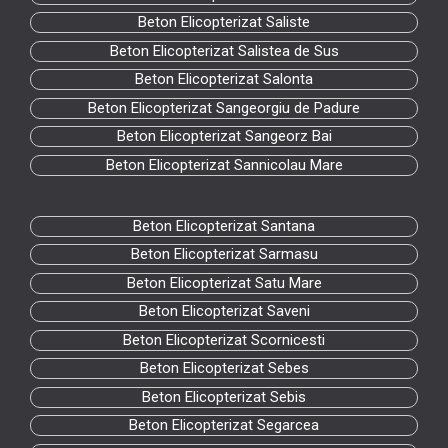
Beton Elicopterizat Saliste
Beton Elicopterizat Salistea de Sus
Beton Elicopterizat Salonta
Beton Elicopterizat Sangeorgiu de Padure
Beton Elicopterizat Sangeorz Bai
Beton Elicopterizat Sannicolau Mare
Beton Elicopterizat Santana
Beton Elicopterizat Sarmasu
Beton Elicopterizat Satu Mare
Beton Elicopterizat Saveni
Beton Elicopterizat Scornicesti
Beton Elicopterizat Sebes
Beton Elicopterizat Sebis
Beton Elicopterizat Segarcea