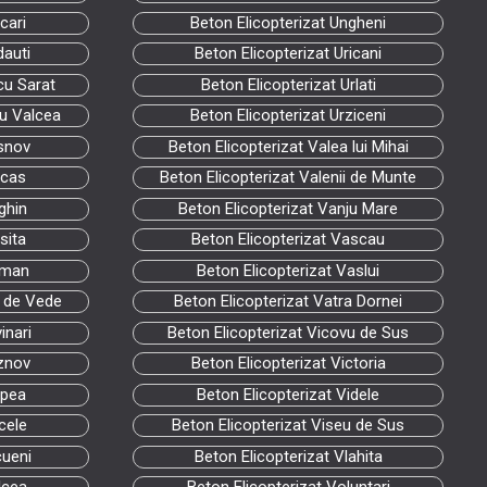
cari
Beton Elicopterizat Ungheni
dauti
Beton Elicopterizat Uricani
cu Sarat
Beton Elicopterizat Urlati
cu Valcea
Beton Elicopterizat Urziceni
asnov
Beton Elicopterizat Valea lui Mihai
ecas
Beton Elicopterizat Valenii de Munte
ghin
Beton Elicopterizat Vanju Mare
sita
Beton Elicopterizat Vascau
oman
Beton Elicopterizat Vaslui
i de Vede
Beton Elicopterizat Vatra Dornei
inari
Beton Elicopterizat Vicovu de Sus
oznov
Beton Elicopterizat Victoria
upea
Beton Elicopterizat Videle
cele
Beton Elicopterizat Viseu de Sus
cueni
Beton Elicopterizat Vlahita