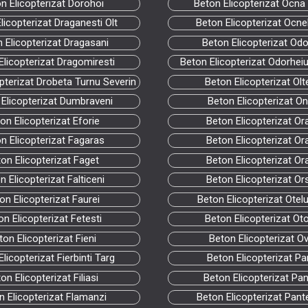
n Elicopterizat Dorohoi
Beton Elicopterizat Ocna S
licopterizat Draganesti Olt
Beton Elicopterizat Ocne
 Elicopterizat Dragasani
Beton Elicopterizat Odo
Elicopterizat Dragomiresti
Beton Elicopterizat Odorhei
pterizat Drobeta Turnu Severin
Beton Elicopterizat Olt
Elicopterizat Dumbraveni
Beton Elicopterizat On
on Elicopterizat Eforie
Beton Elicopterizat Or
n Elicopterizat Fagaras
Beton Elicopterizat Or
on Elicopterizat Faget
Beton Elicopterizat Or
n Elicopterizat Falticeni
Beton Elicopterizat Or
on Elicopterizat Faurei
Beton Elicopterizat Otel
on Elicopterizat Fetesti
Beton Elicopterizat Ot
ton Elicopterizat Fieni
Beton Elicopterizat Ov
licopterizat Fierbinti Targ
Beton Elicopterizat Pa
on Elicopterizat Filiasi
Beton Elicopterizat Pa
n Elicopterizat Flamanzi
Beton Elicopterizat Pant