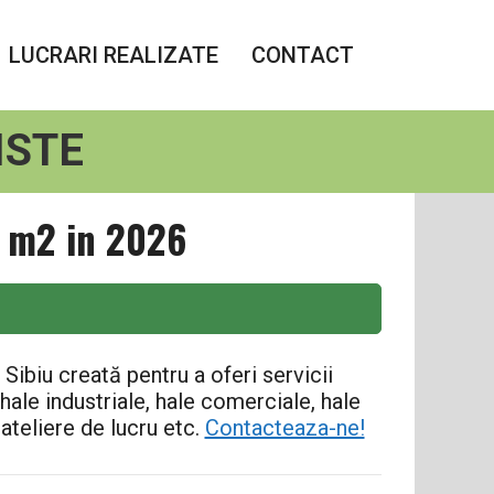
LUCRARI REALIZATE
CONTACT
ISTE
/ m2 in 2026
Sibiu creată pentru a oferi servicii
ale industriale, hale comerciale, hale
 ateliere de lucru etc.
Contacteaza-ne!