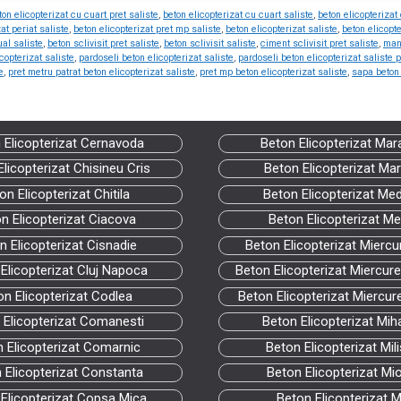
ton elicopterizat cu cuart pret saliste
,
beton elicopterizat cu cuart saliste
,
beton elicopterizat 
at periat saliste
,
beton elicopterizat pret mp saliste
,
beton elicopterizat saliste
,
beton elicopte
ual saliste
,
beton sclivisit pret saliste
,
beton sclivisit saliste
,
ciment sclivisit pret saliste
,
mano
copterizat saliste
,
pardoseli beton elicopterizat saliste
,
pardoseli beton elicopterizat saliste p
e
,
pret metru patrat beton elicopterizat saliste
,
pret mp beton elicopterizat saliste
,
sapa beton 
 Elicopterizat Cernavoda
Beton Elicopterizat Mar
licopterizat Chisineu Cris
Beton Elicopterizat Mar
on Elicopterizat Chitila
Beton Elicopterizat Med
n Elicopterizat Ciacova
Beton Elicopterizat Me
n Elicopterizat Cisnadie
Beton Elicopterizat Miercu
Elicopterizat Cluj Napoca
Beton Elicopterizat Miercurea
on Elicopterizat Codlea
Beton Elicopterizat Miercure
 Elicopterizat Comanesti
Beton Elicopterizat Miha
 Elicopterizat Comarnic
Beton Elicopterizat Mili
 Elicopterizat Constanta
Beton Elicopterizat Mi
Elicopterizat Copsa Mica
Beton Elicopterizat Mi