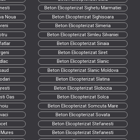
nesti
Beton Elicopterizat Sighetu Marmatiei
ova Noua
Beton Elicopterizat Sighisoara
reni
Beton Elicopterizat Simeria
otru
Beton Elicopterizat Simleu Silvaniei
fatlar
Beton Elicopterizat Sinaia
rgeni
Beton Elicopterizat Siret
dlac
Beton Elicopterizat Slanic
asaud
Beton Elicopterizat Slanic Moldova
odari
Beton Elicopterizat Slatina
resti
Beton Elicopterizat Slobozia
sti Oas
Beton Elicopterizat Solca
hoiu
Beton Elicopterizat Somcuta Mare
vaci
Beton Elicopterizat Sovata
ucet
Beton Elicopterizat Stefanesti
a Mures
Beton Elicopterizat Stefanesti