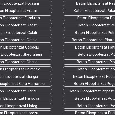
n Elicopterizat Focsani
Beton Elicopterizat Pa
on Elicopterizat Frasin
Beton Elicopterizat Pata
n Elicopterizat Fundulea
Beton Elicopterizat Pe
on Elicopterizat Gaesti
Beton Elicopterizat Pet
on Elicopterizat Galati
Beton Elicopterizat Pet
on Elicopterizat Gataia
Beton Elicopterizat Piatr
n Elicopterizat Geoagiu
Beton Elicopterizat Piat
 Elicopterizat Gheorgheni
Beton Elicopterizat Pit
on Elicopterizat Gherla
Beton Elicopterizat Plo
n Elicopterizat Ghimbav
Beton Elicopterizat Pl
on Elicopterizat Giurgiu
Beton Elicopterizat Podu 
licopterizat Gura Humorului
Beton Elicopterizat Pog
on Elicopterizat Harlau
Beton Elicopterizat Popesti
n Elicopterizat Harsova
Beton Elicopterizat Po
on Elicopterizat Hateg
Beton Elicopterizat Pr
on Elicopterizat Horezu
Beton Elicopterizat Puc