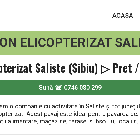
ACASA
ON ELICOPTERIZAT SAL
pterizat Saliste (Sibiu) ▷ Pret 
Sună ☏ 0746 080 299
m o companie cu activitate în Saliste și tot județul 
pterizat. Acest pavaj este ideal pentru pavarea de: h
ții alimentare, magazine, terase, subsoluri, localuri,