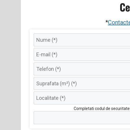
Ce
*
Contact
P
Completati codul de securitate
l
e
a
s
e