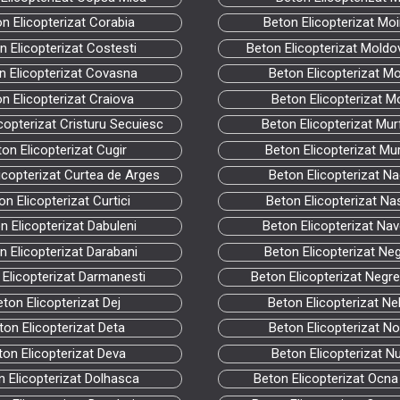
n Elicopterizat Corabia
Beton Elicopterizat Moi
n Elicopterizat Costesti
Beton Elicopterizat Mold
n Elicopterizat Covasna
Beton Elicopterizat Mo
n Elicopterizat Craiova
Beton Elicopterizat M
copterizat Cristuru Secuiesc
Beton Elicopterizat Mur
on Elicopterizat Cugir
Beton Elicopterizat Mu
icopterizat Curtea de Arges
Beton Elicopterizat Na
on Elicopterizat Curtici
Beton Elicopterizat N
n Elicopterizat Dabuleni
Beton Elicopterizat Nav
n Elicopterizat Darabani
Beton Elicopterizat Neg
 Elicopterizat Darmanesti
Beton Elicopterizat Negre
ton Elicopterizat Dej
Beton Elicopterizat Ne
ton Elicopterizat Deta
Beton Elicopterizat No
ton Elicopterizat Deva
Beton Elicopterizat N
n Elicopterizat Dolhasca
Beton Elicopterizat Ocn