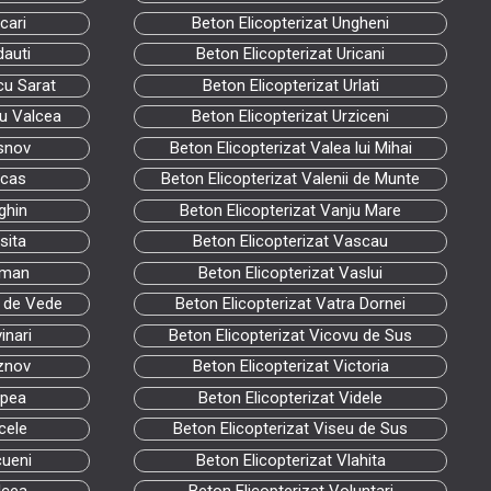
cari
Beton Elicopterizat Ungheni
dauti
Beton Elicopterizat Uricani
cu Sarat
Beton Elicopterizat Urlati
cu Valcea
Beton Elicopterizat Urziceni
asnov
Beton Elicopterizat Valea lui Mihai
ecas
Beton Elicopterizat Valenii de Munte
ghin
Beton Elicopterizat Vanju Mare
sita
Beton Elicopterizat Vascau
oman
Beton Elicopterizat Vaslui
i de Vede
Beton Elicopterizat Vatra Dornei
inari
Beton Elicopterizat Vicovu de Sus
oznov
Beton Elicopterizat Victoria
upea
Beton Elicopterizat Videle
cele
Beton Elicopterizat Viseu de Sus
cueni
Beton Elicopterizat Vlahita