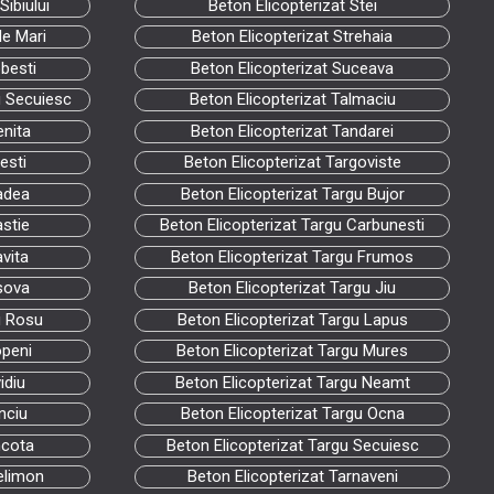
ibiului
Beton Elicopterizat Stei
le Mari
Beton Elicopterizat Strehaia
besti
Beton Elicopterizat Suceava
u Secuiesc
Beton Elicopterizat Talmaciu
enita
Beton Elicopterizat Tandarei
esti
Beton Elicopterizat Targoviste
adea
Beton Elicopterizat Targu Bujor
astie
Beton Elicopterizat Targu Carbunesti
avita
Beton Elicopterizat Targu Frumos
sova
Beton Elicopterizat Targu Jiu
u Rosu
Beton Elicopterizat Targu Lapus
openi
Beton Elicopterizat Targu Mures
idiu
Beton Elicopterizat Targu Neamt
nciu
Beton Elicopterizat Targu Ocna
ncota
Beton Elicopterizat Targu Secuiesc
elimon
Beton Elicopterizat Tarnaveni