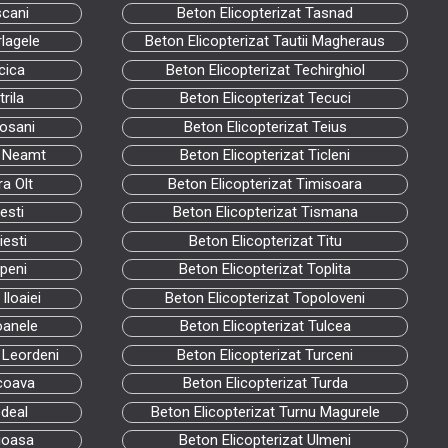
scani
Beton Elicopterizat Tasnad
rlagele
Beton Elicopterizat Tautii Magheraus
cica
Beton Elicopterizat Techirghiol
rila
Beton Elicopterizat Tecuci
rosani
Beton Elicopterizat Teius
a Neamt
Beton Elicopterizat Ticleni
ra Olt
Beton Elicopterizat Timisoara
esti
Beton Elicopterizat Tismana
iesti
Beton Elicopterizat Titu
openi
Beton Elicopterizat Toplita
Iloaiei
Beton Elicopterizat Topoloveni
oanele
Beton Elicopterizat Tulcea
 Leordeni
Beton Elicopterizat Turceni
tcoava
Beton Elicopterizat Turda
edeal
Beton Elicopterizat Turnu Magurele
ioasa
Beton Elicopterizat Ulmeni