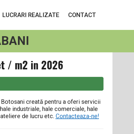
LUCRARI REALIZATE
CONTACT
ABANI
et / m2 in 2026
Botosani creată pentru a oferi servicii
ale industriale, hale comerciale, hale
 ateliere de lucru etc.
Contacteaza-ne!