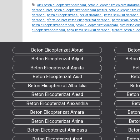
l
Etichete
alei beton elicopterizat darabani
,
beton elicopterizat colorat daraban
e
darabani pret
,
beton elicopterizat darabani preturi
,
beton elicopterizat e
a
darabani
,
beton elicopterizat si periat darabani
,
beton sclivisit darabani
v
e
darabani
,
oferta de pret beton elicopterizat darabani
,
pardoseala beton e
t
beton elicopterizat darabani
,
pavaj elicopterizat darabani
,
pret beton el
h
elicopterizat darabani
,
sapa beton sclivisit darabani
,
turnare beton elic
i
s
f
i
Beton Elicopterizat Abrud
Beton
e
l
Beton Elicopterizat Adjud
Beton E
d
e
Beton Elicopterizat Agnita
Bet
m
p
Beton Elicopterizat Aiud
Beto
t
y
Beton Elicopterizat Alba Iulia
Beto
.
Beton Elicopterizat Alesd
Beton 
Beton Elicopterizat Alexandria
Bet
Beton Elicopterizat Amara
Beton
Beton Elicopterizat Anina
Beton
Beton Elicopterizat Aninoasa
Beton
Beton Elicopterizat Arad
Beton 