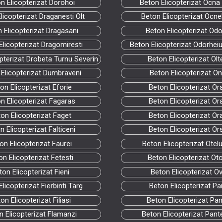
n Elicopterizat Dorohoi
Beton Elicopterizat Ocna S
licopterizat Draganesti Olt
Beton Elicopterizat Ocne
 Elicopterizat Dragasani
Beton Elicopterizat Odo
Elicopterizat Dragomiresti
Beton Elicopterizat Odorhei
pterizat Drobeta Turnu Severin
Beton Elicopterizat Olt
Elicopterizat Dumbraveni
Beton Elicopterizat On
on Elicopterizat Eforie
Beton Elicopterizat Or
n Elicopterizat Fagaras
Beton Elicopterizat Or
on Elicopterizat Faget
Beton Elicopterizat Or
n Elicopterizat Falticeni
Beton Elicopterizat Or
on Elicopterizat Faurei
Beton Elicopterizat Otel
on Elicopterizat Fetesti
Beton Elicopterizat Ot
ton Elicopterizat Fieni
Beton Elicopterizat Ov
licopterizat Fierbinti Targ
Beton Elicopterizat Pa
on Elicopterizat Filiasi
Beton Elicopterizat Pa
n Elicopterizat Flamanzi
Beton Elicopterizat Pant