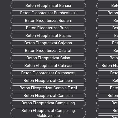
Beton Elicopterizat Buhusi
Bet
Beton Elicopterizat Bumbesti Jiu
Beton
Beton Elicopterizat Busteni
Be
Beton Elicopterizat Buzau
Bet
Beton Elicopterizat Buzias
Be
Beton Elicopterizat Cajvana
Bet
Beton Elicopterizat Calafat
Be
Beton Elicopterizat Calan
Beto
Beton Elicopterizat Calarasi
Beton Eli
Beton Elicopterizat Calimanesti
Beto
Beton Elicopterizat Campeni
Bet
Beton Elicopterizat Campia Turzii
Beto
Beton Elicopterizat Campina
Beton 
Beton Elicopterizat Campulung
Bet
Beton Elicopterizat Campulung
Bet
Moldovenesc