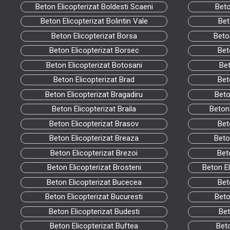
Beton Elicopterizat Boldesti Scaeni
Beto
Beton Elicopterizat Bolintin Vale
Bet
Beton Elicopterizat Borsa
Beto
Beton Elicopterizat Borsec
Bet
Beton Elicopterizat Botosani
Bet
Beton Elicopterizat Brad
Bet
Beton Elicopterizat Bragadiru
Beto
Beton Elicopterizat Braila
Beton
Beton Elicopterizat Brasov
Bet
Beton Elicopterizat Breaza
Beto
Beton Elicopterizat Brezoi
Bet
Beton Elicopterizat Brosteni
Beton E
Beton Elicopterizat Bucecea
Bet
Beton Elicopterizat Bucuresti
Beto
Beton Elicopterizat Budesti
Bet
Beton Elicopterizat Buftea
Bet