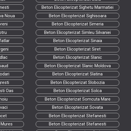
nesti
Beton Elicopterizat Sighetu Marmatiei
ova Noua
Beton Elicopterizat Sighisoara
reni
Beton Elicopterizat Simeria
otru
Beton Elicopterizat Simleu Silvaniei
fatlar
Beton Elicopterizat Sinaia
rgeni
Beton Elicopterizat Siret
dlac
Beton Elicopterizat Slanic
asaud
Beton Elicopterizat Slanic Moldova
odari
Beton Elicopterizat Slatina
resti
Beton Elicopterizat Slobozia
sti Oas
Beton Elicopterizat Solca
hoiu
Beton Elicopterizat Somcuta Mare
vaci
Beton Elicopterizat Sovata
ucet
Beton Elicopterizat Stefanesti
a Mures
Beton Elicopterizat Stefanesti