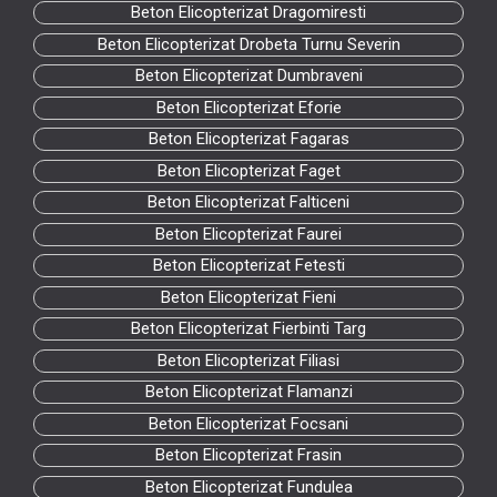
Beton Elicopterizat Dragomiresti
Beton Elicopterizat Drobeta Turnu Severin
Beton Elicopterizat Dumbraveni
Beton Elicopterizat Eforie
Beton Elicopterizat Fagaras
Beton Elicopterizat Faget
Beton Elicopterizat Falticeni
Beton Elicopterizat Faurei
Beton Elicopterizat Fetesti
Beton Elicopterizat Fieni
Beton Elicopterizat Fierbinti Targ
Beton Elicopterizat Filiasi
Beton Elicopterizat Flamanzi
Beton Elicopterizat Focsani
Beton Elicopterizat Frasin
Beton Elicopterizat Fundulea