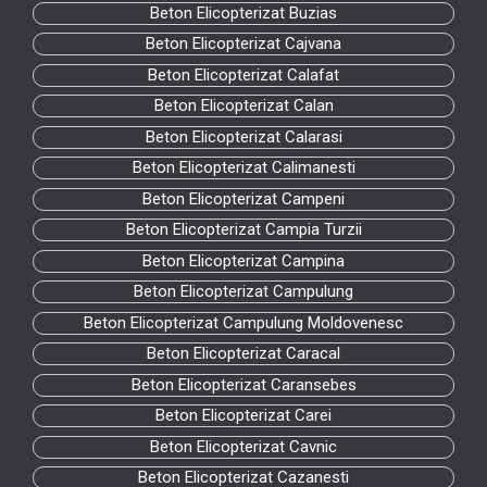
Beton Elicopterizat Buzias
Beton Elicopterizat Cajvana
Beton Elicopterizat Calafat
Beton Elicopterizat Calan
Beton Elicopterizat Calarasi
Beton Elicopterizat Calimanesti
Beton Elicopterizat Campeni
Beton Elicopterizat Campia Turzii
Beton Elicopterizat Campina
Beton Elicopterizat Campulung
Beton Elicopterizat Campulung Moldovenesc
Beton Elicopterizat Caracal
Beton Elicopterizat Caransebes
Beton Elicopterizat Carei
Beton Elicopterizat Cavnic
Beton Elicopterizat Cazanesti