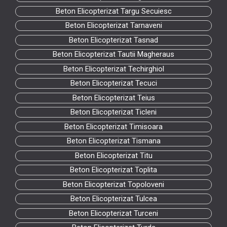
Beton Elicopterizat Targu Secuiesc
Beton Elicopterizat Tarnaveni
Beton Elicopterizat Tasnad
Beton Elicopterizat Tautii Magheraus
Beton Elicopterizat Techirghiol
Beton Elicopterizat Tecuci
Beton Elicopterizat Teius
Beton Elicopterizat Ticleni
Beton Elicopterizat Timisoara
Beton Elicopterizat Tismana
Beton Elicopterizat Titu
Beton Elicopterizat Toplita
Beton Elicopterizat Topoloveni
Beton Elicopterizat Tulcea
Beton Elicopterizat Turceni