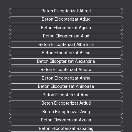
Beton Elicopterizat Abrud
Beton Elicopterizat Adjud
Beton Elicopterizat Agnita
Beton Elicopterizat Aiud
Beton Elicopterizat Alba Iulia
Beton Elicopterizat Alesd
Beton Elicopterizat Alexandria
Beton Elicopterizat Amara
Beton Elicopterizat Anina
Beton Elicopterizat Aninoasa
Beton Elicopterizat Arad
Beton Elicopterizat Ardud
Beton Elicopterizat Avrig
Beton Elicopterizat Azuga
Beton Elicopterizat Babadag