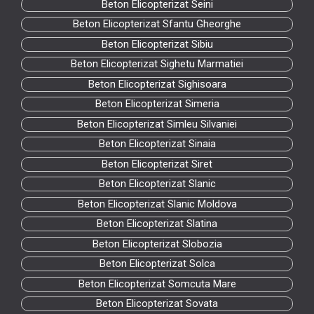
Beton Elicopterizat Seini
Beton Elicopterizat Sfantu Gheorghe
Beton Elicopterizat Sibiu
Beton Elicopterizat Sighetu Marmatiei
Beton Elicopterizat Sighisoara
Beton Elicopterizat Simeria
Beton Elicopterizat Simleu Silvaniei
Beton Elicopterizat Sinaia
Beton Elicopterizat Siret
Beton Elicopterizat Slanic
Beton Elicopterizat Slanic Moldova
Beton Elicopterizat Slatina
Beton Elicopterizat Slobozia
Beton Elicopterizat Solca
Beton Elicopterizat Somcuta Mare
Beton Elicopterizat Sovata