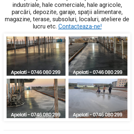
industriale, hale comerciale, hale agricole,
parcări, depozite, garaje, spații alimentare,
magazine, terase, subsoluri, localuri, ateliere de
lucru etc.
Contacteaza-ne!