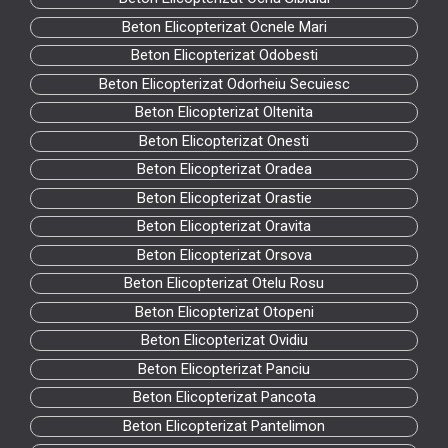
Beton Elicopterizat Ocnele Mari
Beton Elicopterizat Odobesti
Beton Elicopterizat Odorheiu Secuiesc
Beton Elicopterizat Oltenita
Beton Elicopterizat Onesti
Beton Elicopterizat Oradea
Beton Elicopterizat Orastie
Beton Elicopterizat Oravita
Beton Elicopterizat Orsova
Beton Elicopterizat Otelu Rosu
Beton Elicopterizat Otopeni
Beton Elicopterizat Ovidiu
Beton Elicopterizat Panciu
Beton Elicopterizat Pancota
Beton Elicopterizat Pantelimon