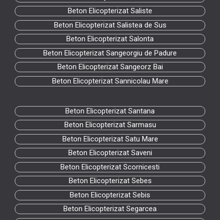
Beton Elicopterizat Saliste
Beton Elicopterizat Salistea de Sus
Beton Elicopterizat Salonta
Beton Elicopterizat Sangeorgiu de Padure
Beton Elicopterizat Sangeorz Bai
Beton Elicopterizat Sannicolau Mare
Beton Elicopterizat Santana
Beton Elicopterizat Sarmasu
Beton Elicopterizat Satu Mare
Beton Elicopterizat Saveni
Beton Elicopterizat Scornicesti
Beton Elicopterizat Sebes
Beton Elicopterizat Sebis
Beton Elicopterizat Segarcea