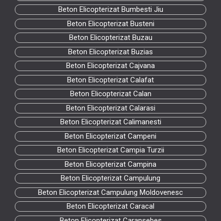
Beton Elicopterizat Bumbesti Jiu
Beton Elicopterizat Busteni
Beton Elicopterizat Buzau
Beton Elicopterizat Buzias
Beton Elicopterizat Cajvana
Beton Elicopterizat Calafat
Beton Elicopterizat Calan
Beton Elicopterizat Calarasi
Beton Elicopterizat Calimanesti
Beton Elicopterizat Campeni
Beton Elicopterizat Campia Turzii
Beton Elicopterizat Campina
Beton Elicopterizat Campulung
Beton Elicopterizat Campulung Moldovenesc
Beton Elicopterizat Caracal
Beton Elicopterizat Caransebes