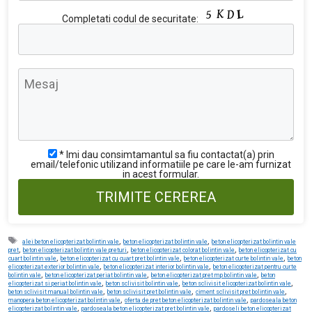
P
Completati codul de securitate:
l
e
a
s
e
l
e
a
v
e
t
h
i
s
* Imi dau consimtamantul sa fiu contactat(a) prin
f
email/telefonic utilizand informatiile pe care le-am furnizat
i
in acest formular.
e
l
d
e
m
p
t
Etichete
,
,
alei beton elicopterizat bolintin vale
beton elicopterizat bolintin vale
beton elicopterizat bolintin vale
y
,
,
,
pret
beton elicopterizat bolintin vale preturi
beton elicopterizat colorat bolintin vale
beton elicopterizat cu
.
,
,
,
cuart bolintin vale
beton elicopterizat cu cuart pret bolintin vale
beton elicopterizat curte bolintin vale
beton
,
,
elicopterizat exterior bolintin vale
beton elicopterizat interior bolintin vale
beton elicopterizat pentru curte
,
,
,
bolintin vale
beton elicopterizat periat bolintin vale
beton elicopterizat pret mp bolintin vale
beton
,
,
,
elicopterizat si periat bolintin vale
beton sclivisit bolintin vale
beton sclivisit elicopterizat bolintin vale
,
,
,
beton sclivisit manual bolintin vale
beton sclivisit pret bolintin vale
ciment sclivisit pret bolintin vale
,
,
manopera beton elicopterizat bolintin vale
oferta de pret beton elicopterizat bolintin vale
pardoseala beton
,
,
elicopterizat bolintin vale
pardoseala beton elicopterizat pret bolintin vale
pardoseli beton elicopterizat