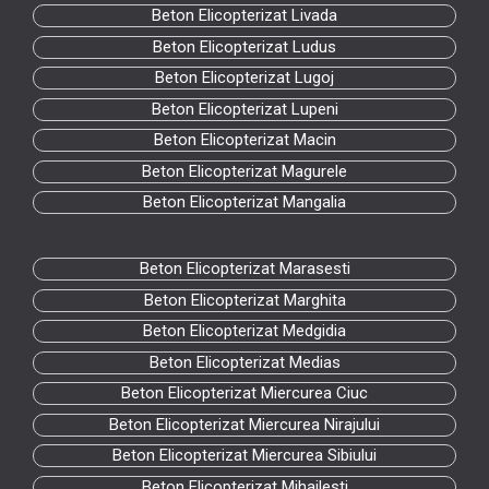
Beton Elicopterizat Livada
Beton Elicopterizat Ludus
Beton Elicopterizat Lugoj
Beton Elicopterizat Lupeni
Beton Elicopterizat Macin
Beton Elicopterizat Magurele
Beton Elicopterizat Mangalia
Beton Elicopterizat Marasesti
Beton Elicopterizat Marghita
Beton Elicopterizat Medgidia
Beton Elicopterizat Medias
Beton Elicopterizat Miercurea Ciuc
Beton Elicopterizat Miercurea Nirajului
Beton Elicopterizat Miercurea Sibiului
Beton Elicopterizat Mihailesti