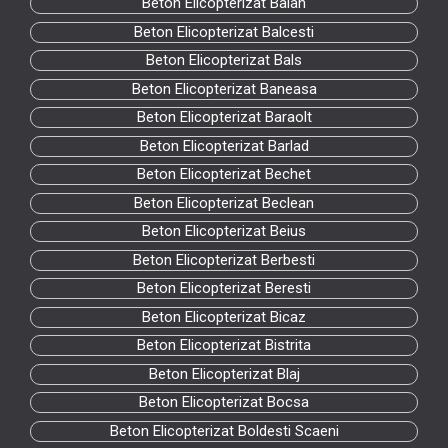
Beton Elicopterizat Balan
Beton Elicopterizat Balcesti
Beton Elicopterizat Bals
Beton Elicopterizat Baneasa
Beton Elicopterizat Baraolt
Beton Elicopterizat Barlad
Beton Elicopterizat Bechet
Beton Elicopterizat Beclean
Beton Elicopterizat Beius
Beton Elicopterizat Berbesti
Beton Elicopterizat Beresti
Beton Elicopterizat Bicaz
Beton Elicopterizat Bistrita
Beton Elicopterizat Blaj
Beton Elicopterizat Bocsa
Beton Elicopterizat Boldesti Scaeni