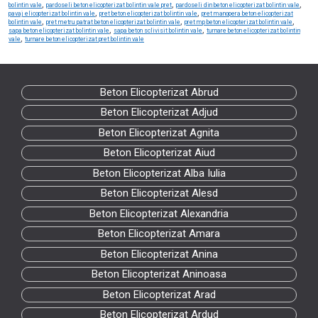
,
,
,
bolintin vale
pardoseli beton elicopterizat bolintin vale pret
pardoseli din beton elicopterizat bolintin vale
,
,
pavaj elicopterizat bolintin vale
pret beton elicopterizat bolintin vale
pret manopera beton elicopterizat
,
,
,
bolintin vale
pret metru patrat beton elicopterizat bolintin vale
pret mp beton elicopterizat bolintin vale
,
,
sapa beton elicopterizat bolintin vale
sapa beton sclivisit bolintin vale
turnare beton elicopterizat bolintin
,
vale
turnare beton elicopterizat pret bolintin vale
Beton Elicopterizat Abrud
Beton Elicopterizat Adjud
Beton Elicopterizat Agnita
Beton Elicopterizat Aiud
Beton Elicopterizat Alba Iulia
Beton Elicopterizat Alesd
Beton Elicopterizat Alexandria
Beton Elicopterizat Amara
Beton Elicopterizat Anina
Beton Elicopterizat Aninoasa
Beton Elicopterizat Arad
Beton Elicopterizat Ardud