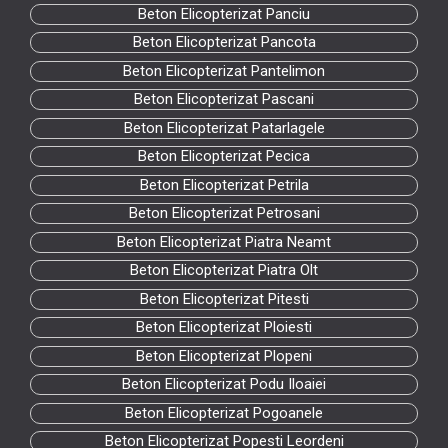
Beton Elicopterizat Panciu
Beton Elicopterizat Pancota
Beton Elicopterizat Pantelimon
Beton Elicopterizat Pascani
Beton Elicopterizat Patarlagele
Beton Elicopterizat Pecica
Beton Elicopterizat Petrila
Beton Elicopterizat Petrosani
Beton Elicopterizat Piatra Neamt
Beton Elicopterizat Piatra Olt
Beton Elicopterizat Pitesti
Beton Elicopterizat Ploiesti
Beton Elicopterizat Plopeni
Beton Elicopterizat Podu Iloaiei
Beton Elicopterizat Pogoanele
Beton Elicopterizat Popesti Leordeni