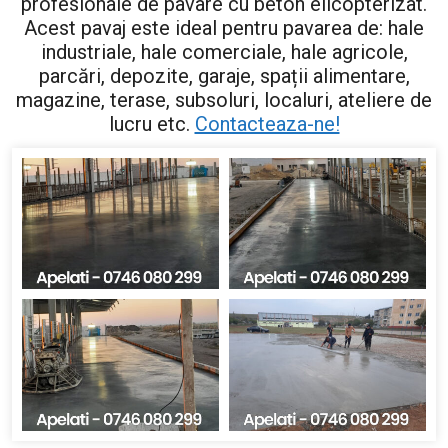
profesionale de pavare cu beton elicopterizat.
Acest pavaj este ideal pentru pavarea de: hale
industriale, hale comerciale, hale agricole,
parcări, depozite, garaje, spații alimentare,
magazine, terase, subsoluri, localuri, ateliere de
lucru etc.
Contacteaza-ne!