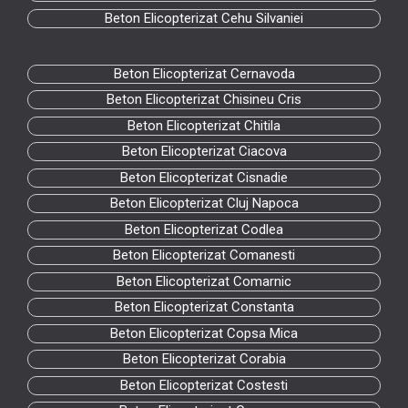
Beton Elicopterizat Cehu Silvaniei
Beton Elicopterizat Cernavoda
Beton Elicopterizat Chisineu Cris
Beton Elicopterizat Chitila
Beton Elicopterizat Ciacova
Beton Elicopterizat Cisnadie
Beton Elicopterizat Cluj Napoca
Beton Elicopterizat Codlea
Beton Elicopterizat Comanesti
Beton Elicopterizat Comarnic
Beton Elicopterizat Constanta
Beton Elicopterizat Copsa Mica
Beton Elicopterizat Corabia
Beton Elicopterizat Costesti