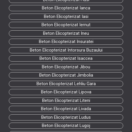
Beton Elicopterizat Ianca
Beton Elicopterizat Iasi
Beton Elicopterizat Iernut
Beton Elicopterizat Ineu
Beton Elicopterizat Insuratei
Beton Elicopterizat Intorsura Buzaului
Beton Elicopterizat Isaccea
Beton Elicopterizat Jibou
Beton Elicopterizat Jimbolia
Beton Elicopterizat Lehliu Gara
Beton Elicopterizat Lipova
Beton Elicopterizat Liteni
Beton Elicopterizat Livada
Beton Elicopterizat Ludus
Beton Elicopterizat Lugoj