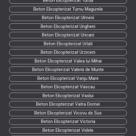
Beton Elicopterizat Turda
Beton Elicopterizat Turnu Magurele
Beton Elicopterizat Ulmeni
Beton Elicopterizat Ungheni
Beton Elicopterizat Uricani
Beton Elicopterizat Urlati
Beton Elicopterizat Urziceni
Beton Elicopterizat Valea lui Mihai
Beton Elicopterizat Valenii de Munte
Beton Elicopterizat Vanju Mare
Beton Elicopterizat Vascau
Beton Elicopterizat Vaslui
Beton Elicopterizat Vatra Dornei
Beton Elicopterizat Vicovu de Sus
Beton Elicopterizat Victoria
Beton Elicopterizat Videle