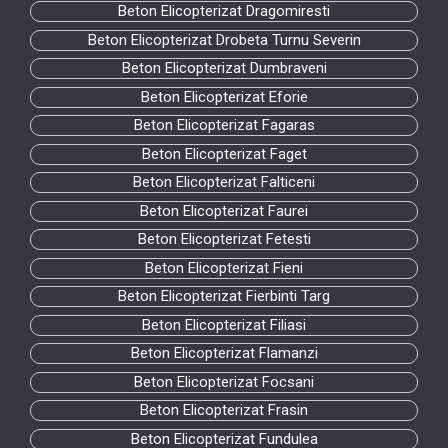
Beton Elicopterizat Dragomiresti
Beton Elicopterizat Drobeta Turnu Severin
Beton Elicopterizat Dumbraveni
Beton Elicopterizat Eforie
Beton Elicopterizat Fagaras
Beton Elicopterizat Faget
Beton Elicopterizat Falticeni
Beton Elicopterizat Faurei
Beton Elicopterizat Fetesti
Beton Elicopterizat Fieni
Beton Elicopterizat Fierbinti Targ
Beton Elicopterizat Filiasi
Beton Elicopterizat Flamanzi
Beton Elicopterizat Focsani
Beton Elicopterizat Frasin
Beton Elicopterizat Fundulea