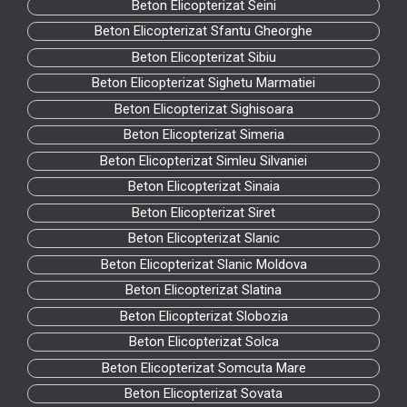
Beton Elicopterizat Seini
Beton Elicopterizat Sfantu Gheorghe
Beton Elicopterizat Sibiu
Beton Elicopterizat Sighetu Marmatiei
Beton Elicopterizat Sighisoara
Beton Elicopterizat Simeria
Beton Elicopterizat Simleu Silvaniei
Beton Elicopterizat Sinaia
Beton Elicopterizat Siret
Beton Elicopterizat Slanic
Beton Elicopterizat Slanic Moldova
Beton Elicopterizat Slatina
Beton Elicopterizat Slobozia
Beton Elicopterizat Solca
Beton Elicopterizat Somcuta Mare
Beton Elicopterizat Sovata