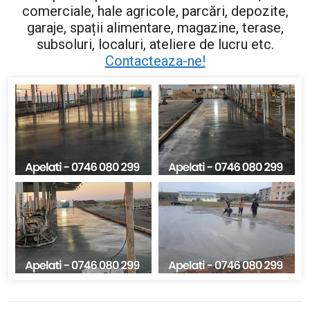
comerciale, hale agricole, parcări, depozite,
garaje, spații alimentare, magazine, terase,
subsoluri, localuri, ateliere de lucru etc.
Contacteaza-ne!