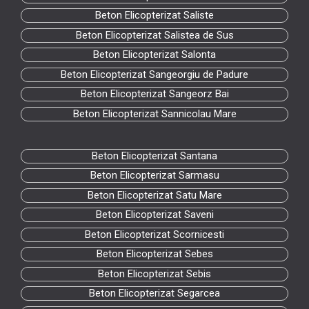
Beton Elicopterizat Saliste
Beton Elicopterizat Salistea de Sus
Beton Elicopterizat Salonta
Beton Elicopterizat Sangeorgiu de Padure
Beton Elicopterizat Sangeorz Bai
Beton Elicopterizat Sannicolau Mare
Beton Elicopterizat Santana
Beton Elicopterizat Sarmasu
Beton Elicopterizat Satu Mare
Beton Elicopterizat Saveni
Beton Elicopterizat Scornicesti
Beton Elicopterizat Sebes
Beton Elicopterizat Sebis
Beton Elicopterizat Segarcea