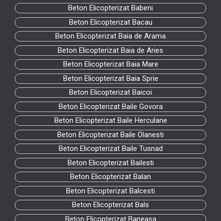
Beton Elicopterizat Babeni
Beton Elicopterizat Bacau
Beton Elicopterizat Baia de Arama
Beton Elicopterizat Baia de Aries
Beton Elicopterizat Baia Mare
Beton Elicopterizat Baia Sprie
Beton Elicopterizat Baicoi
Beton Elicopterizat Baile Govora
Beton Elicopterizat Baile Herculane
Beton Elicopterizat Baile Olanesti
Beton Elicopterizat Baile Tusnad
Beton Elicopterizat Bailesti
Beton Elicopterizat Balan
Beton Elicopterizat Balcesti
Beton Elicopterizat Bals
Beton Elicopterizat Baneasa