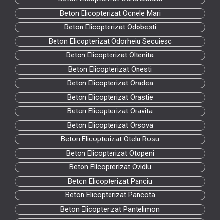
Beton Elicopterizat Ocnele Mari
Beton Elicopterizat Odobesti
Beton Elicopterizat Odorheiu Secuiesc
Beton Elicopterizat Oltenita
Beton Elicopterizat Onesti
Beton Elicopterizat Oradea
Beton Elicopterizat Orastie
Beton Elicopterizat Oravita
Beton Elicopterizat Orsova
Beton Elicopterizat Otelu Rosu
Beton Elicopterizat Otopeni
Beton Elicopterizat Ovidiu
Beton Elicopterizat Panciu
Beton Elicopterizat Pancota
Beton Elicopterizat Pantelimon