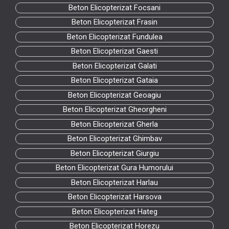
Beton Elicopterizat Focsani
Beton Elicopterizat Frasin
Beton Elicopterizat Fundulea
Beton Elicopterizat Gaesti
Beton Elicopterizat Galati
Beton Elicopterizat Gataia
Beton Elicopterizat Geoagiu
Beton Elicopterizat Gheorgheni
Beton Elicopterizat Gherla
Beton Elicopterizat Ghimbav
Beton Elicopterizat Giurgiu
Beton Elicopterizat Gura Humorului
Beton Elicopterizat Harlau
Beton Elicopterizat Harsova
Beton Elicopterizat Hateg
Beton Elicopterizat Horezu