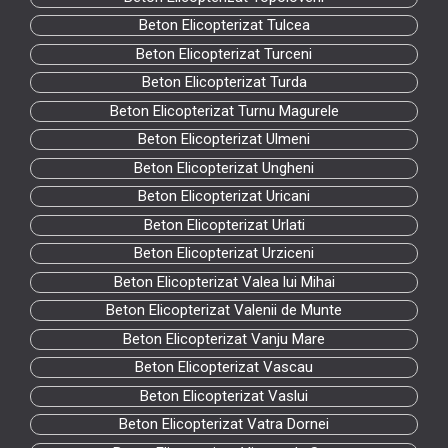
Beton Elicopterizat Tulcea
Beton Elicopterizat Turceni
Beton Elicopterizat Turda
Beton Elicopterizat Turnu Magurele
Beton Elicopterizat Ulmeni
Beton Elicopterizat Ungheni
Beton Elicopterizat Uricani
Beton Elicopterizat Urlati
Beton Elicopterizat Urziceni
Beton Elicopterizat Valea lui Mihai
Beton Elicopterizat Valenii de Munte
Beton Elicopterizat Vanju Mare
Beton Elicopterizat Vascau
Beton Elicopterizat Vaslui
Beton Elicopterizat Vatra Dornei