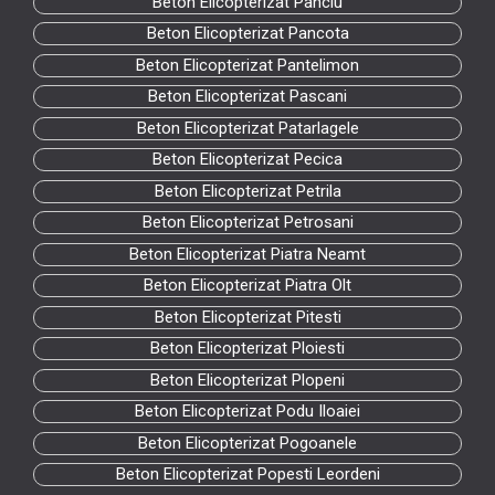
Beton Elicopterizat Panciu
Beton Elicopterizat Pancota
Beton Elicopterizat Pantelimon
Beton Elicopterizat Pascani
Beton Elicopterizat Patarlagele
Beton Elicopterizat Pecica
Beton Elicopterizat Petrila
Beton Elicopterizat Petrosani
Beton Elicopterizat Piatra Neamt
Beton Elicopterizat Piatra Olt
Beton Elicopterizat Pitesti
Beton Elicopterizat Ploiesti
Beton Elicopterizat Plopeni
Beton Elicopterizat Podu Iloaiei
Beton Elicopterizat Pogoanele
Beton Elicopterizat Popesti Leordeni