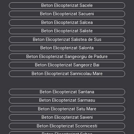
Beton Elicopterizat Sacele
Beton Elicopterizat Sacueni
Beton Elicopterizat Salcea
Beton Elicopterizat Saliste
Beton Elicopterizat Salistea de Sus
Beton Elicopterizat Salonta
Beton Elicopterizat Sangeorgiu de Padure
Beton Elicopterizat Sangeorz Bai
Beton Elicopterizat Sannicolau Mare
Beton Elicopterizat Santana
Beton Elicopterizat Sarmasu
Beton Elicopterizat Satu Mare
Beton Elicopterizat Saveni
Beton Elicopterizat Scornicesti