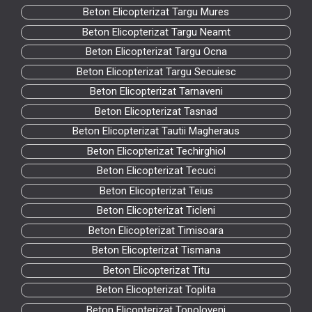
Beton Elicopterizat Targu Mures
Beton Elicopterizat Targu Neamt
Beton Elicopterizat Targu Ocna
Beton Elicopterizat Targu Secuiesc
Beton Elicopterizat Tarnaveni
Beton Elicopterizat Tasnad
Beton Elicopterizat Tautii Magheraus
Beton Elicopterizat Techirghiol
Beton Elicopterizat Tecuci
Beton Elicopterizat Teius
Beton Elicopterizat Ticleni
Beton Elicopterizat Timisoara
Beton Elicopterizat Tismana
Beton Elicopterizat Titu
Beton Elicopterizat Toplita
Beton Elicopterizat Topoloveni