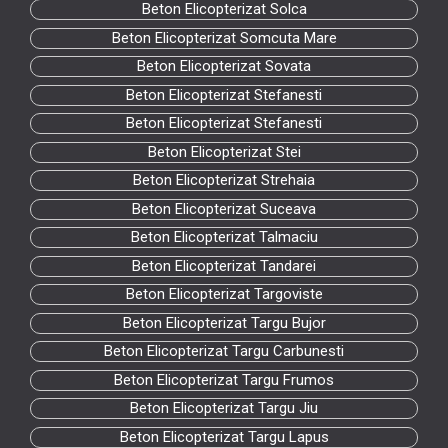
Beton Elicopterizat Solca
Beton Elicopterizat Somcuta Mare
Beton Elicopterizat Sovata
Beton Elicopterizat Stefanesti
Beton Elicopterizat Stefanesti
Beton Elicopterizat Stei
Beton Elicopterizat Strehaia
Beton Elicopterizat Suceava
Beton Elicopterizat Talmaciu
Beton Elicopterizat Tandarei
Beton Elicopterizat Targoviste
Beton Elicopterizat Targu Bujor
Beton Elicopterizat Targu Carbunesti
Beton Elicopterizat Targu Frumos
Beton Elicopterizat Targu Jiu
Beton Elicopterizat Targu Lapus