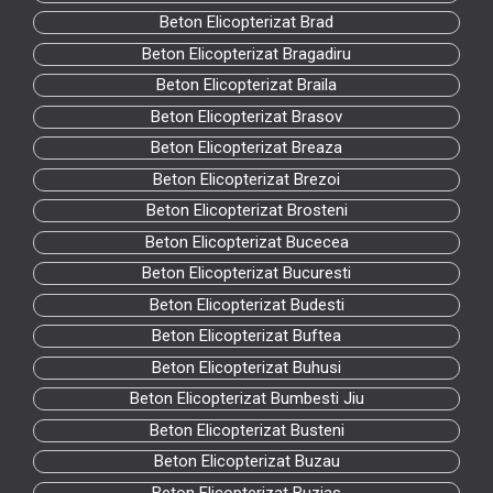
Beton Elicopterizat Brad
Beton Elicopterizat Bragadiru
Beton Elicopterizat Braila
Beton Elicopterizat Brasov
Beton Elicopterizat Breaza
Beton Elicopterizat Brezoi
Beton Elicopterizat Brosteni
Beton Elicopterizat Bucecea
Beton Elicopterizat Bucuresti
Beton Elicopterizat Budesti
Beton Elicopterizat Buftea
Beton Elicopterizat Buhusi
Beton Elicopterizat Bumbesti Jiu
Beton Elicopterizat Busteni
Beton Elicopterizat Buzau
Beton Elicopterizat Buzias