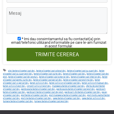
s
e
l
e
a
v
e
t
h
i
s
* Imi dau consimtamantul sa fiu contactat(a) prin
f
email/telefonic utilizand informatiile pe care le-am furnizat
i
in acest formular.
e
l
d
e
m
p
t
Etichete
,
,
,
alei beton elicopterizat dej
beton elicopterizat colorat dej
beton elicopterizat cu cuart dej
beton
y
,
,
,
elicopterizat cu cuart pret dej
beton elicopterizat curte dej
beton elicopterizat dej
beton elicopterizat dej
.
,
,
,
,
pret
beton elicopterizat dej preturi
beton elicopterizat exterior dej
beton elicopterizat interior dej
beton
,
,
,
elicopterizat pentru curte dej
beton elicopterizat periat dej
beton elicopterizat pret mp dej
beton
,
,
,
,
elicopterizat si periat dej
beton sclivisit dej
beton sclivisit elicopterizat dej
beton sclivisit manual dej
,
,
,
beton sclivisit pret dej
ciment sclivisit pret dej
manopera beton elicopterizat dej
oferta de pret beton
,
,
,
elicopterizat dej
pardoseala beton elicopterizat dej
pardoseala beton elicopterizat pret dej
pardoseli
,
,
,
beton elicopterizat dej
pardoseli beton elicopterizat dej pret
pardoseli din beton elicopterizat dej
pavaj
,
,
,
elicopterizat dej
pret beton elicopterizat dej
pret manopera beton elicopterizat dej
pret metru patrat beton
,
,
,
,
elicopterizat dej
pret mp beton elicopterizat dej
sapa beton elicopterizat dej
sapa beton sclivisit dej
,
turnare beton elicopterizat dej
turnare beton elicopterizat pret dej