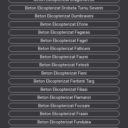
Beton Elicopterizat Drobeta Turnu Severin
Beton Elicopterizat Dumbraveni
Beton Elicopterizat Eforie
Beton Elicopterizat Fagaras
Beton Elicopterizat Faget
Beton Elicopterizat Falticeni
Beton Elicopterizat Faurei
Beton Elicopterizat Fetesti
Beton Elicopterizat Fieni
Beton Elicopterizat Fierbinti Targ
Beton Elicopterizat Filiasi
Beton Elicopterizat Flamanzi
Beton Elicopterizat Focsani
Beton Elicopterizat Frasin
Beton Elicopterizat Fundulea