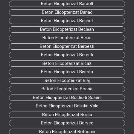
Beton Elicopterizat Baraolt
Beton Elicopterizat Barlad
Beton Elicopterizat Bechet
Beton Elicopterizat Beclean
Beton Elicopterizat Beius
Beton Elicopterizat Berbesti
Beton Elicopterizat Beresti
Beton Elicopterizat Bicaz
Beton Elicopterizat Bistrita
Beton Elicopterizat Blaj
Beton Elicopterizat Bocsa
Beton Elicopterizat Boldesti Scaeni
Beton Elicopterizat Bolintin Vale
Beton Elicopterizat Borsa
Beton Elicopterizat Borsec
Beton Elicopterizat Botosani