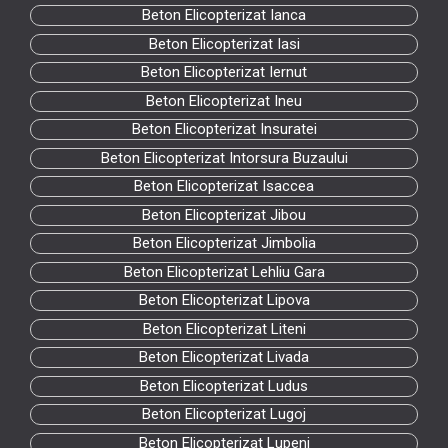
Beton Elicopterizat Ianca
Beton Elicopterizat Iasi
Beton Elicopterizat Iernut
Beton Elicopterizat Ineu
Beton Elicopterizat Insuratei
Beton Elicopterizat Intorsura Buzaului
Beton Elicopterizat Isaccea
Beton Elicopterizat Jibou
Beton Elicopterizat Jimbolia
Beton Elicopterizat Lehliu Gara
Beton Elicopterizat Lipova
Beton Elicopterizat Liteni
Beton Elicopterizat Livada
Beton Elicopterizat Ludus
Beton Elicopterizat Lugoj
Beton Elicopterizat Lupeni