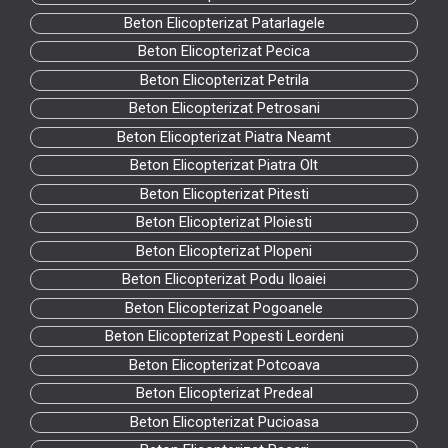
Beton Elicopterizat Patarlagele
Beton Elicopterizat Pecica
Beton Elicopterizat Petrila
Beton Elicopterizat Petrosani
Beton Elicopterizat Piatra Neamt
Beton Elicopterizat Piatra Olt
Beton Elicopterizat Pitesti
Beton Elicopterizat Ploiesti
Beton Elicopterizat Plopeni
Beton Elicopterizat Podu Iloaiei
Beton Elicopterizat Pogoanele
Beton Elicopterizat Popesti Leordeni
Beton Elicopterizat Potcoava
Beton Elicopterizat Predeal
Beton Elicopterizat Pucioasa