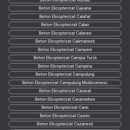
Beton Elicopterizat Cajvana
Beton Elicopterizat Calafat
Beton Elicopterizat Calan
Beton Elicopterizat Calarasi
Beton Elicopterizat Calimanesti
Beton Elicopterizat Campeni
Beton Elicopterizat Campia Turzii
Beton Elicopterizat Campina
Beton Elicopterizat Campulung
Beton Elicopterizat Campulung Moldovenesc
Beton Elicopterizat Caracal
Beton Elicopterizat Caransebes
Beton Elicopterizat Carei
Beton Elicopterizat Cavnic
Beton Elicopterizat Cazanesti