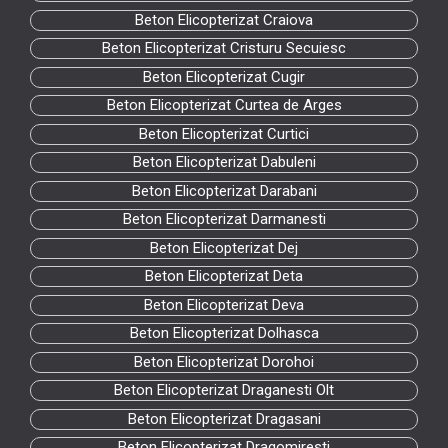
Beton Elicopterizat Craiova
Beton Elicopterizat Cristuru Secuiesc
Beton Elicopterizat Cugir
Beton Elicopterizat Curtea de Arges
Beton Elicopterizat Curtici
Beton Elicopterizat Dabuleni
Beton Elicopterizat Darabani
Beton Elicopterizat Darmanesti
Beton Elicopterizat Dej
Beton Elicopterizat Deta
Beton Elicopterizat Deva
Beton Elicopterizat Dolhasca
Beton Elicopterizat Dorohoi
Beton Elicopterizat Draganesti Olt
Beton Elicopterizat Dragasani
Beton Elicopterizat Dragomiresti