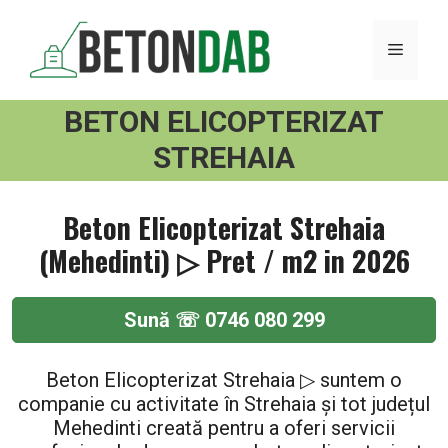
Sari
la
MENI
conținut
BETON ELICOPTERIZAT
STREHAIA
Beton Elicopterizat Strehaia
(Mehedinti) ▷ Pret / m2 in 2026
Sună ☏ 0746 080 299
Beton Elicopterizat Strehaia ▷ suntem o
companie cu activitate în Strehaia și tot județul
Mehedinti creată pentru a oferi servicii