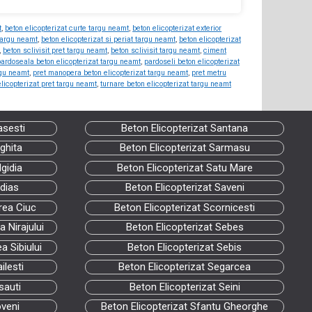
t
,
beton elicopterizat curte targu neamt
,
beton elicopterizat exterior
 targu neamt
,
beton elicopterizat si periat targu neamt
,
beton elicopterizat
,
beton sclivisit pret targu neamt
,
beton sclivisit targu neamt
,
ciment
ardoseala beton elicopterizat targu neamt
,
pardoseli beton elicopterizat
rgu neamt
,
pret manopera beton elicopterizat targu neamt
,
pret metru
elicopterizat pret targu neamt
,
turnare beton elicopterizat targu neamt
asesti
Beton Elicopterizat Santana
ghita
Beton Elicopterizat Sarmasu
gidia
Beton Elicopterizat Satu Mare
dias
Beton Elicopterizat Saveni
rea Ciuc
Beton Elicopterizat Scornicesti
 Nirajului
Beton Elicopterizat Sebes
a Sibiului
Beton Elicopterizat Sebis
ilesti
Beton Elicopterizat Segarcea
sauti
Beton Elicopterizat Seini
oveni
Beton Elicopterizat Sfantu Gheorghe