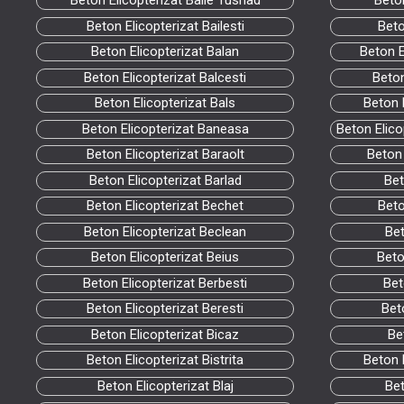
Beton Elicopterizat Baile Tusnad
Beto
Beton Elicopterizat Bailesti
Beto
Beton Elicopterizat Balan
Beton E
Beton Elicopterizat Balcesti
Beton
Beton Elicopterizat Bals
Beton 
Beton Elicopterizat Baneasa
Beton Elico
Beton Elicopterizat Baraolt
Beton 
Beton Elicopterizat Barlad
Bet
Beton Elicopterizat Bechet
Beto
Beton Elicopterizat Beclean
Bet
Beton Elicopterizat Beius
Beto
Beton Elicopterizat Berbesti
Bet
Beton Elicopterizat Beresti
Bet
Beton Elicopterizat Bicaz
Be
Beton Elicopterizat Bistrita
Beton E
Beton Elicopterizat Blaj
Bet