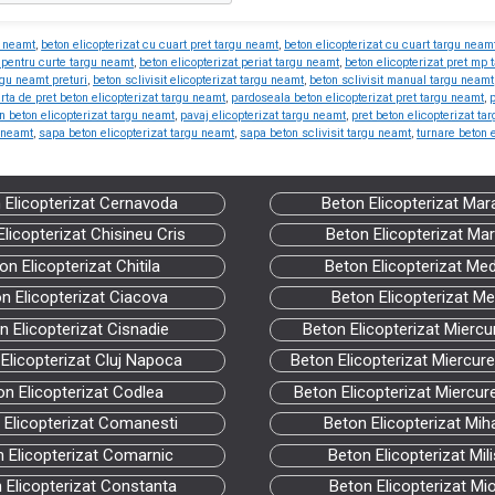
u neamt
,
beton elicopterizat cu cuart pret targu neamt
,
beton elicopterizat cu cuart targu neam
t pentru curte targu neamt
,
beton elicopterizat periat targu neamt
,
beton elicopterizat pret mp
rgu neamt preturi
,
beton sclivisit elicopterizat targu neamt
,
beton sclivisit manual targu neamt
erta de pret beton elicopterizat targu neamt
,
pardoseala beton elicopterizat pret targu neamt
,
p
n beton elicopterizat targu neamt
,
pavaj elicopterizat targu neamt
,
pret beton elicopterizat ta
u neamt
,
sapa beton elicopterizat targu neamt
,
sapa beton sclivisit targu neamt
,
turnare beton 
 Elicopterizat Cernavoda
Beton Elicopterizat Mar
licopterizat Chisineu Cris
Beton Elicopterizat Mar
on Elicopterizat Chitila
Beton Elicopterizat Med
n Elicopterizat Ciacova
Beton Elicopterizat Me
n Elicopterizat Cisnadie
Beton Elicopterizat Miercu
Elicopterizat Cluj Napoca
Beton Elicopterizat Miercurea
on Elicopterizat Codlea
Beton Elicopterizat Miercure
 Elicopterizat Comanesti
Beton Elicopterizat Miha
 Elicopterizat Comarnic
Beton Elicopterizat Mili
 Elicopterizat Constanta
Beton Elicopterizat Mi