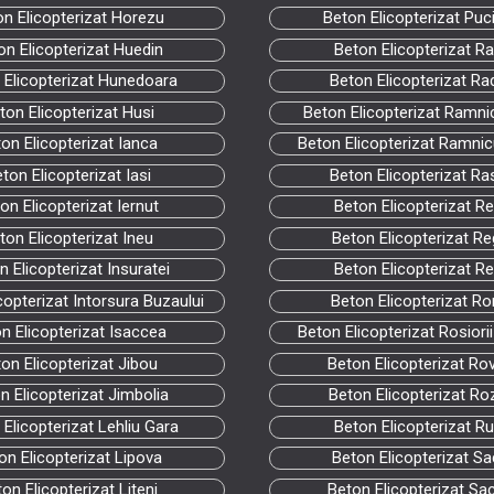
on Elicopterizat Horezu
Beton Elicopterizat Puc
on Elicopterizat Huedin
Beton Elicopterizat Ra
 Elicopterizat Hunedoara
Beton Elicopterizat Ra
ton Elicopterizat Husi
Beton Elicopterizat Ramni
on Elicopterizat Ianca
Beton Elicopterizat Ramni
ton Elicopterizat Iasi
Beton Elicopterizat R
on Elicopterizat Iernut
Beton Elicopterizat R
ton Elicopterizat Ineu
Beton Elicopterizat Re
n Elicopterizat Insuratei
Beton Elicopterizat Re
copterizat Intorsura Buzaului
Beton Elicopterizat R
n Elicopterizat Isaccea
Beton Elicopterizat Rosiori
on Elicopterizat Jibou
Beton Elicopterizat Rov
n Elicopterizat Jimbolia
Beton Elicopterizat R
Elicopterizat Lehliu Gara
Beton Elicopterizat R
on Elicopterizat Lipova
Beton Elicopterizat Sa
on Elicopterizat Liteni
Beton Elicopterizat Sa