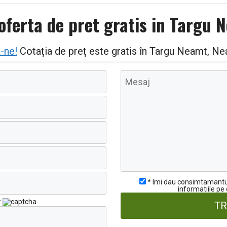
oferta de pret gratis in Targu 
-ne!
Cotația de preț este gratis în Targu Neamt, N
* Imi dau consimtamantul 
informatiile pe
: