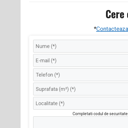
Cere 
*
Contacteaza
P
Completati codul de securitate
l
e
a