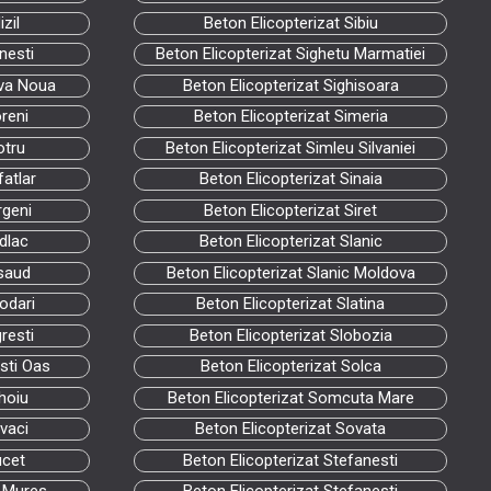
zil
Beton Elicopterizat Sibiu
nesti
Beton Elicopterizat Sighetu Marmatiei
ova Noua
Beton Elicopterizat Sighisoara
reni
Beton Elicopterizat Simeria
otru
Beton Elicopterizat Simleu Silvaniei
fatlar
Beton Elicopterizat Sinaia
rgeni
Beton Elicopterizat Siret
dlac
Beton Elicopterizat Slanic
asaud
Beton Elicopterizat Slanic Moldova
odari
Beton Elicopterizat Slatina
resti
Beton Elicopterizat Slobozia
sti Oas
Beton Elicopterizat Solca
hoiu
Beton Elicopterizat Somcuta Mare
vaci
Beton Elicopterizat Sovata
ucet
Beton Elicopterizat Stefanesti