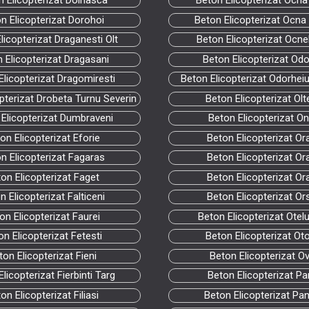
n Elicopterizat Dolhasca
Beton Elicopterizat Ocn
n Elicopterizat Dorohoi
Beton Elicopterizat Ocna S
licopterizat Draganesti Olt
Beton Elicopterizat Ocne
 Elicopterizat Dragasani
Beton Elicopterizat Odo
Elicopterizat Dragomiresti
Beton Elicopterizat Odorhei
pterizat Drobeta Turnu Severin
Beton Elicopterizat Olt
Elicopterizat Dumbraveni
Beton Elicopterizat On
on Elicopterizat Eforie
Beton Elicopterizat Or
n Elicopterizat Fagaras
Beton Elicopterizat Or
on Elicopterizat Faget
Beton Elicopterizat Or
n Elicopterizat Falticeni
Beton Elicopterizat Or
on Elicopterizat Faurei
Beton Elicopterizat Otel
on Elicopterizat Fetesti
Beton Elicopterizat Ot
ton Elicopterizat Fieni
Beton Elicopterizat Ov
licopterizat Fierbinti Targ
Beton Elicopterizat Pa
on Elicopterizat Filiasi
Beton Elicopterizat Pa