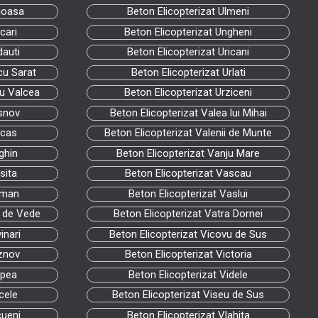
ioasa
Beton Elicopterizat Ulmeni
cari
Beton Elicopterizat Ungheni
dauti
Beton Elicopterizat Uricani
cu Sarat
Beton Elicopterizat Urlati
cu Valcea
Beton Elicopterizat Urziceni
asnov
Beton Elicopterizat Valea lui Mihai
ecas
Beton Elicopterizat Valenii de Munte
ghin
Beton Elicopterizat Vanju Mare
sita
Beton Elicopterizat Vascau
oman
Beton Elicopterizat Vaslui
i de Vede
Beton Elicopterizat Vatra Dornei
inari
Beton Elicopterizat Vicovu de Sus
oznov
Beton Elicopterizat Victoria
upea
Beton Elicopterizat Videle
cele
Beton Elicopterizat Viseu de Sus
cueni
Beton Elicopterizat Vlahita