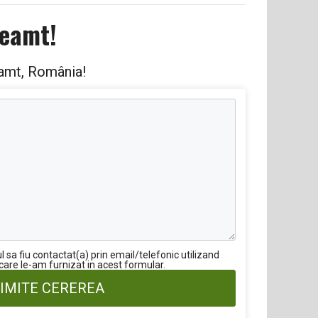
Neamt!
eamt, România!
sa fiu contactat(a) prin email/telefonic utilizand
 care le-am furnizat in acest formular.