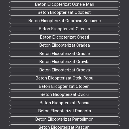
Beton Elicopterizat Ocnele Mari
Beton Elicopterizat Odobesti
Beton Elicopterizat Odorheiu Secuiesc
Beton Elicopterizat Oltenita
Beton Elicopterizat Onesti
Beton Elicopterizat Oradea
Beton Elicopterizat Orastie
Beton Elicopterizat Oravita
Beton Elicopterizat Orsova
Beton Elicopterizat Otelu Rosu
Beton Elicopterizat Otopeni
Beton Elicopterizat Ovidiu
Beton Elicopterizat Panciu
Beton Elicopterizat Pancota
Beton Elicopterizat Pantelimon
Beton Elicopterizat Pascani