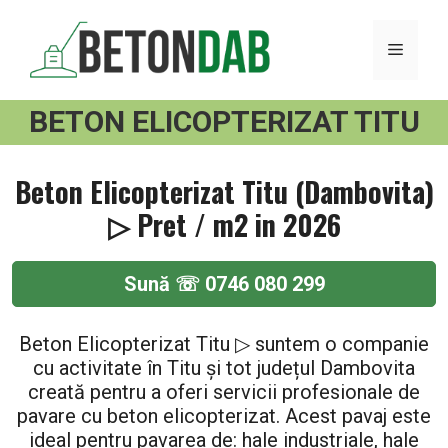
Sari
la
MENI
conținut
BETON ELICOPTERIZAT TITU
Beton Elicopterizat Titu (Dambovita)
▷ Pret / m2 in 2026
Sună ☏ 0746 080 299
Beton Elicopterizat Titu ▷ suntem o companie
cu activitate în Titu și tot județul Dambovita
creată pentru a oferi servicii profesionale de
pavare cu beton elicopterizat. Acest pavaj este
ideal pentru pavarea de: hale industriale, hale