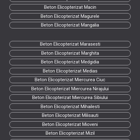
Beton Elicopterizat Macin
Beton Elicopterizat Magurele
Beton Elicopterizat Mangalia
Beton Elicopterizat Marasesti
Beton Elicopterizat Marghita
Beton Elicopterizat Medgidia
Beton Elicopterizat Medias
Beton Elicopterizat Miercurea Ciuc
Beton Elicopterizat Miercurea Nirajului
Beton Elicopterizat Miercurea Sibiului
Beton Elicopterizat Mihailesti
Beton Elicopterizat Milisauti
Beton Elicopterizat Mioveni
Beton Elicopterizat Mizil