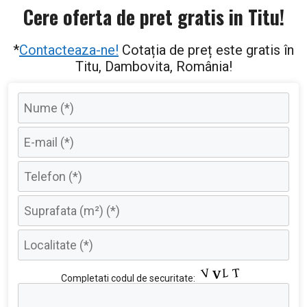
Cere oferta de pret gratis in Titu!
*
Contacteaza-ne!
Cotația de preț este gratis în
Titu, Dambovita, România!
P
Completati codul de securitate:
l
e
a