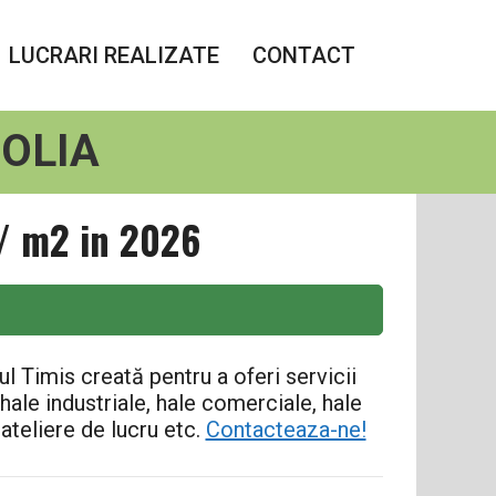
LUCRARI REALIZATE
CONTACT
BOLIA
 / m2 in 2026
l Timis creată pentru a oferi servicii
ale industriale, hale comerciale, hale
 ateliere de lucru etc.
Contacteaza-ne!