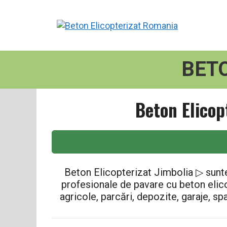
Sari
la
conținut
BETO
Beton Elicop
Beton Elicopterizat Jimbolia ▷ suntem
profesionale de pavare cu beton elico
agricole, parcări, depozite, garaje, spa