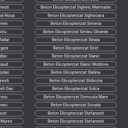
nesti
Beton Elicopterizat Sighetu Marmatiei
ova Noua
Beton Elicopterizat Sighisoara
reni
Beton Elicopterizat Simeria
otru
Beton Elicopterizat Simleu Silvaniei
fatlar
Beton Elicopterizat Sinaia
rgeni
Beton Elicopterizat Siret
dlac
Beton Elicopterizat Slanic
asaud
Beton Elicopterizat Slanic Moldova
odari
Beton Elicopterizat Slatina
resti
Beton Elicopterizat Slobozia
sti Oas
Beton Elicopterizat Solca
hoiu
Beton Elicopterizat Somcuta Mare
vaci
Beton Elicopterizat Sovata
ucet
Beton Elicopterizat Stefanesti
a Mures
Beton Elicopterizat Stefanesti