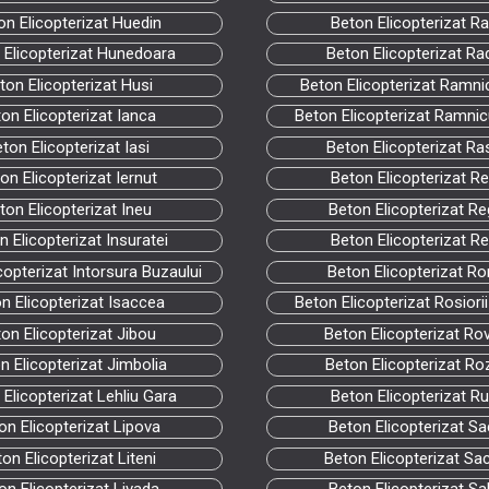
on Elicopterizat Huedin
Beton Elicopterizat Ra
 Elicopterizat Hunedoara
Beton Elicopterizat Ra
ton Elicopterizat Husi
Beton Elicopterizat Ramni
on Elicopterizat Ianca
Beton Elicopterizat Ramni
ton Elicopterizat Iasi
Beton Elicopterizat R
on Elicopterizat Iernut
Beton Elicopterizat R
ton Elicopterizat Ineu
Beton Elicopterizat Re
n Elicopterizat Insuratei
Beton Elicopterizat Re
copterizat Intorsura Buzaului
Beton Elicopterizat R
n Elicopterizat Isaccea
Beton Elicopterizat Rosiori
on Elicopterizat Jibou
Beton Elicopterizat Rov
n Elicopterizat Jimbolia
Beton Elicopterizat R
Elicopterizat Lehliu Gara
Beton Elicopterizat R
on Elicopterizat Lipova
Beton Elicopterizat Sa
on Elicopterizat Liteni
Beton Elicopterizat Sa