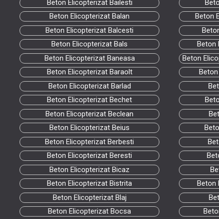
Beton Elicopterizat Bailesti
Beto
Beton Elicopterizat Balan
Beton E
Beton Elicopterizat Balcesti
Beton
Beton Elicopterizat Bals
Beton 
Beton Elicopterizat Baneasa
Beton Elico
Beton Elicopterizat Baraolt
Beton 
Beton Elicopterizat Barlad
Bet
Beton Elicopterizat Bechet
Beto
Beton Elicopterizat Beclean
Bet
Beton Elicopterizat Beius
Beto
Beton Elicopterizat Berbesti
Bet
Beton Elicopterizat Beresti
Bet
Beton Elicopterizat Bicaz
Be
Beton Elicopterizat Bistrita
Beton E
Beton Elicopterizat Blaj
Bet
Beton Elicopterizat Bocsa
Beto