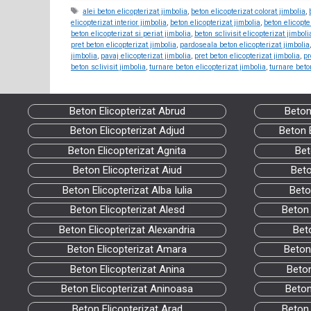
l
Etichete
alei beton elicopterizat jimbolia
,
beton elicopterizat colorat jimbolia
,
e
elicopterizat interior jimbolia
,
beton elicopterizat jimbolia
,
beton elicopte
a
beton elicopterizat si periat jimbolia
,
beton sclivisit elicopterizat jimboli
v
e
pret beton elicopterizat jimbolia
,
pardoseala beton elicopterizat jimbolia
t
jimbolia
,
pavaj elicopterizat jimbolia
,
pret beton elicopterizat jimbolia
,
pr
h
beton sclivisit jimbolia
,
turnare beton elicopterizat jimbolia
,
turnare beto
i
s
f
i
Beton Elicopterizat Abrud
Beton
e
l
Beton Elicopterizat Adjud
Beton E
d
e
Beton Elicopterizat Agnita
Bet
m
p
Beton Elicopterizat Aiud
Beto
t
y
Beton Elicopterizat Alba Iulia
Beto
.
Beton Elicopterizat Alesd
Beton 
Beton Elicopterizat Alexandria
Bet
Beton Elicopterizat Amara
Beton
Beton Elicopterizat Anina
Beton
Beton Elicopterizat Aninoasa
Beton
Beton Elicopterizat Arad
Beton 