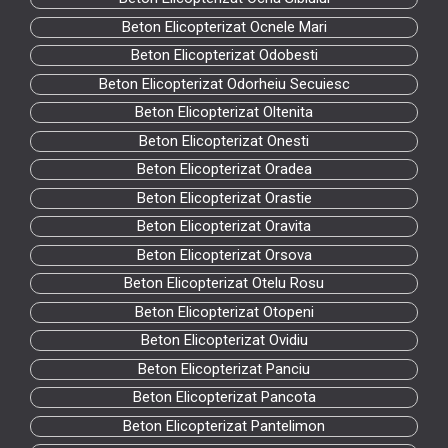
Beton Elicopterizat Ocnele Mari
Beton Elicopterizat Odobesti
Beton Elicopterizat Odorheiu Secuiesc
Beton Elicopterizat Oltenita
Beton Elicopterizat Onesti
Beton Elicopterizat Oradea
Beton Elicopterizat Orastie
Beton Elicopterizat Oravita
Beton Elicopterizat Orsova
Beton Elicopterizat Otelu Rosu
Beton Elicopterizat Otopeni
Beton Elicopterizat Ovidiu
Beton Elicopterizat Panciu
Beton Elicopterizat Pancota
Beton Elicopterizat Pantelimon