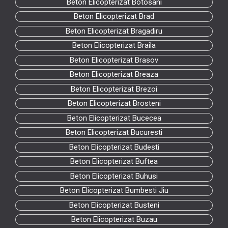
Beton Elicopterizat Botosani
Beton Elicopterizat Brad
Beton Elicopterizat Bragadiru
Beton Elicopterizat Braila
Beton Elicopterizat Brasov
Beton Elicopterizat Breaza
Beton Elicopterizat Brezoi
Beton Elicopterizat Brosteni
Beton Elicopterizat Bucecea
Beton Elicopterizat Bucuresti
Beton Elicopterizat Budesti
Beton Elicopterizat Buftea
Beton Elicopterizat Buhusi
Beton Elicopterizat Bumbesti Jiu
Beton Elicopterizat Busteni
Beton Elicopterizat Buzau