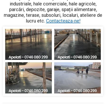
industriale, hale comerciale, hale agricole,
parcări, depozite, garaje, spații alimentare,
magazine, terase, subsoluri, localuri, ateliere de
lucru etc.
Contacteaza-ne!