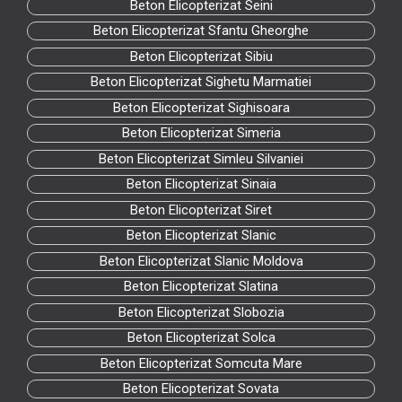
Beton Elicopterizat Seini
Beton Elicopterizat Sfantu Gheorghe
Beton Elicopterizat Sibiu
Beton Elicopterizat Sighetu Marmatiei
Beton Elicopterizat Sighisoara
Beton Elicopterizat Simeria
Beton Elicopterizat Simleu Silvaniei
Beton Elicopterizat Sinaia
Beton Elicopterizat Siret
Beton Elicopterizat Slanic
Beton Elicopterizat Slanic Moldova
Beton Elicopterizat Slatina
Beton Elicopterizat Slobozia
Beton Elicopterizat Solca
Beton Elicopterizat Somcuta Mare
Beton Elicopterizat Sovata