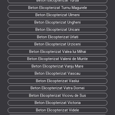
Beton Elicopterizat Turda
Beton Elicopterizat Turnu Magurele
Beton Elicopterizat Ulmeni
Beton Elicopterizat Ungheni
Beton Elicopterizat Uricani
Beton Elicopterizat Urlati
Beton Elicopterizat Urziceni
Beton Elicopterizat Valea lui Mihai
Beton Elicopterizat Valenii de Munte
Beton Elicopterizat Vanju Mare
Beton Elicopterizat Vascau
Beton Elicopterizat Vaslui
Beton Elicopterizat Vatra Dornei
Beton Elicopterizat Vicovu de Sus
Beton Elicopterizat Victoria
Beton Elicopterizat Videle