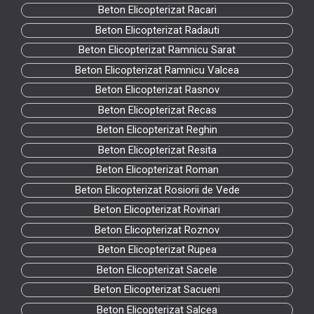
Beton Elicopterizat Racari
Beton Elicopterizat Radauti
Beton Elicopterizat Ramnicu Sarat
Beton Elicopterizat Ramnicu Valcea
Beton Elicopterizat Rasnov
Beton Elicopterizat Recas
Beton Elicopterizat Reghin
Beton Elicopterizat Resita
Beton Elicopterizat Roman
Beton Elicopterizat Rosiorii de Vede
Beton Elicopterizat Rovinari
Beton Elicopterizat Roznov
Beton Elicopterizat Rupea
Beton Elicopterizat Sacele
Beton Elicopterizat Sacueni
Beton Elicopterizat Salcea