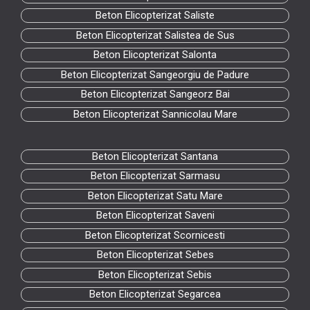
Beton Elicopterizat Saliste
Beton Elicopterizat Salistea de Sus
Beton Elicopterizat Salonta
Beton Elicopterizat Sangeorgiu de Padure
Beton Elicopterizat Sangeorz Bai
Beton Elicopterizat Sannicolau Mare
Beton Elicopterizat Santana
Beton Elicopterizat Sarmasu
Beton Elicopterizat Satu Mare
Beton Elicopterizat Saveni
Beton Elicopterizat Scornicesti
Beton Elicopterizat Sebes
Beton Elicopterizat Sebis
Beton Elicopterizat Segarcea