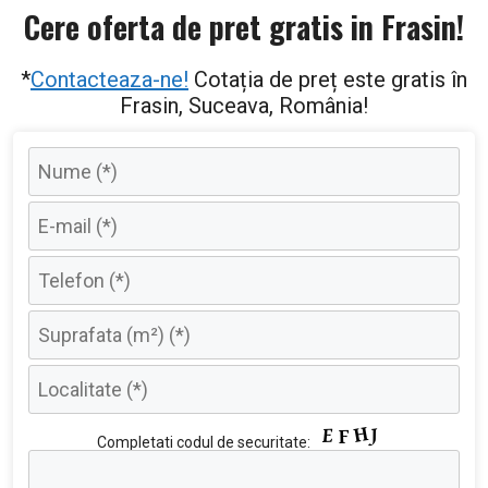
Cere oferta de pret gratis in Frasin!
*
Contacteaza-ne!
Cotația de preț este gratis în
Frasin, Suceava, România!
P
Completati codul de securitate:
l
e
a