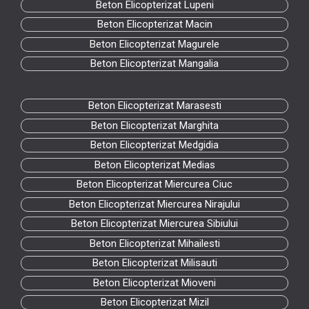
Beton Elicopterizat Lupeni
Beton Elicopterizat Macin
Beton Elicopterizat Magurele
Beton Elicopterizat Mangalia
Beton Elicopterizat Marasesti
Beton Elicopterizat Marghita
Beton Elicopterizat Medgidia
Beton Elicopterizat Medias
Beton Elicopterizat Miercurea Ciuc
Beton Elicopterizat Miercurea Nirajului
Beton Elicopterizat Miercurea Sibiului
Beton Elicopterizat Mihailesti
Beton Elicopterizat Milisauti
Beton Elicopterizat Mioveni
Beton Elicopterizat Mizil