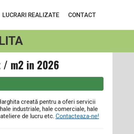
LUCRARI REALIZATE
CONTACT
LITA
t / m2 in 2026
arghita creată pentru a oferi servicii
ale industriale, hale comerciale, hale
 ateliere de lucru etc.
Contacteaza-ne!