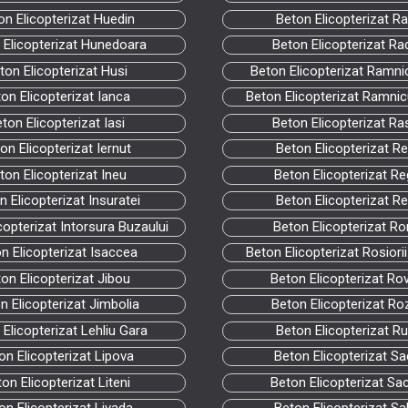
on Elicopterizat Huedin
Beton Elicopterizat Ra
 Elicopterizat Hunedoara
Beton Elicopterizat Ra
ton Elicopterizat Husi
Beton Elicopterizat Ramni
on Elicopterizat Ianca
Beton Elicopterizat Ramni
ton Elicopterizat Iasi
Beton Elicopterizat R
on Elicopterizat Iernut
Beton Elicopterizat R
ton Elicopterizat Ineu
Beton Elicopterizat Re
n Elicopterizat Insuratei
Beton Elicopterizat Re
copterizat Intorsura Buzaului
Beton Elicopterizat R
n Elicopterizat Isaccea
Beton Elicopterizat Rosiori
on Elicopterizat Jibou
Beton Elicopterizat Rov
n Elicopterizat Jimbolia
Beton Elicopterizat R
Elicopterizat Lehliu Gara
Beton Elicopterizat R
on Elicopterizat Lipova
Beton Elicopterizat Sa
on Elicopterizat Liteni
Beton Elicopterizat Sa