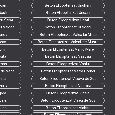
cari
Beton Elicopterizat Ungheni
dauti
Beton Elicopterizat Uricani
cu Sarat
Beton Elicopterizat Urlati
cu Valcea
Beton Elicopterizat Urziceni
asnov
Beton Elicopterizat Valea lui Mihai
ecas
Beton Elicopterizat Valenii de Munte
ghin
Beton Elicopterizat Vanju Mare
sita
Beton Elicopterizat Vascau
oman
Beton Elicopterizat Vaslui
i de Vede
Beton Elicopterizat Vatra Dornei
inari
Beton Elicopterizat Vicovu de Sus
oznov
Beton Elicopterizat Victoria
upea
Beton Elicopterizat Videle
cele
Beton Elicopterizat Viseu de Sus
cueni
Beton Elicopterizat Vlahita