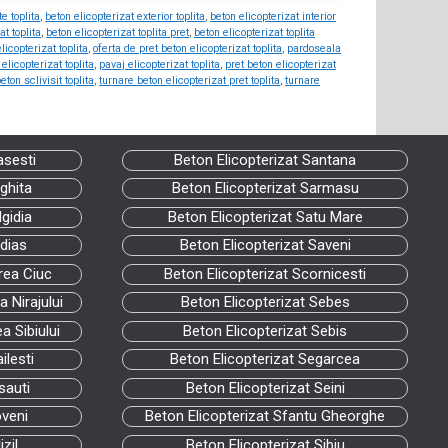
e toplita
,
beton elicopterizat exterior toplita
,
beton elicopterizat interior
at toplita
,
beton elicopterizat toplita pret
,
beton elicopterizat toplita
icopterizat toplita
,
oferta de pret beton elicopterizat toplita
,
pardoseala
elicopterizat toplita
,
pavaj elicopterizat toplita
,
pret beton elicopterizat
ton sclivisit toplita
,
turnare beton elicopterizat pret toplita
,
turnare
asesti
Beton Elicopterizat Santana
ghita
Beton Elicopterizat Sarmasu
gidia
Beton Elicopterizat Satu Mare
dias
Beton Elicopterizat Saveni
rea Ciuc
Beton Elicopterizat Scornicesti
 Nirajului
Beton Elicopterizat Sebes
a Sibiului
Beton Elicopterizat Sebis
ilesti
Beton Elicopterizat Segarcea
sauti
Beton Elicopterizat Seini
oveni
Beton Elicopterizat Sfantu Gheorghe
zil
Beton Elicopterizat Sibiu