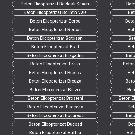
Beton Elicopterizat Boldesti Scaeni
Beto
Beton Elicopterizat Bolintin Vale
Bet
Beton Elicopterizat Borsa
Beto
Beton Elicopterizat Borsec
Bet
Beton Elicopterizat Botosani
Bet
Beton Elicopterizat Brad
Bet
Beton Elicopterizat Bragadiru
Beto
Beton Elicopterizat Braila
Beton
Beton Elicopterizat Brasov
Bet
Beton Elicopterizat Breaza
Beto
Beton Elicopterizat Brezoi
Bet
Beton Elicopterizat Brosteni
Beton E
Beton Elicopterizat Bucecea
Bet
Beton Elicopterizat Bucuresti
Beto
Beton Elicopterizat Budesti
Bet
Beton Elicopterizat Buftea
Bet