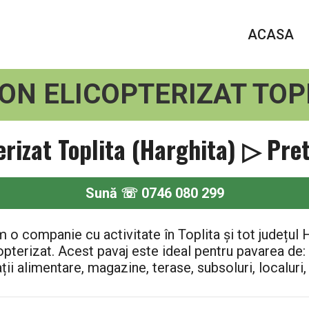
ACASA
ON ELICOPTERIZAT TOP
erizat Toplita (Harghita) ▷ Pre
Sună ☏ 0746 080 299
o companie cu activitate în Toplita și tot județul H
pterizat. Acest pavaj este ideal pentru pavarea de: h
ții alimentare, magazine, terase, subsoluri, localuri,