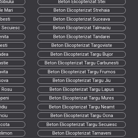
ibiului
Beton Elicopterizat Stei
le Mari
Beton Elicopterizat Strehaia
besti
Beton Elicopterizat Suceava
u Secuiesc
Beton Elicopterizat Talmaciu
enita
Beton Elicopterizat Tandarei
esti
Beton Elicopterizat Targoviste
adea
Beton Elicopterizat Targu Bujor
astie
Beton Elicopterizat Targu Carbunesti
avita
Beton Elicopterizat Targu Frumos
sova
Beton Elicopterizat Targu Jiu
u Rosu
Beton Elicopterizat Targu Lapus
openi
Beton Elicopterizat Targu Mures
idiu
Beton Elicopterizat Targu Neamt
nciu
Beton Elicopterizat Targu Ocna
ncota
Beton Elicopterizat Targu Secuiesc
elimon
Beton Elicopterizat Tarnaveni