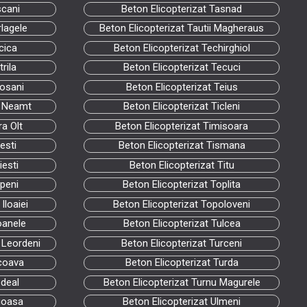
scani
Beton Elicopterizat Tasnad
rlagele
Beton Elicopterizat Tautii Magheraus
cica
Beton Elicopterizat Techirghiol
rila
Beton Elicopterizat Tecuci
rosani
Beton Elicopterizat Teius
a Neamt
Beton Elicopterizat Ticleni
ra Olt
Beton Elicopterizat Timisoara
esti
Beton Elicopterizat Tismana
iesti
Beton Elicopterizat Titu
openi
Beton Elicopterizat Toplita
Iloaiei
Beton Elicopterizat Topoloveni
oanele
Beton Elicopterizat Tulcea
 Leordeni
Beton Elicopterizat Turceni
tcoava
Beton Elicopterizat Turda
edeal
Beton Elicopterizat Turnu Magurele
ioasa
Beton Elicopterizat Ulmeni