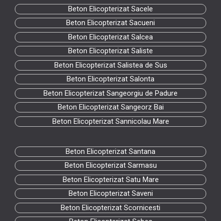
Beton Elicopterizat Sacele
Beton Elicopterizat Sacueni
Beton Elicopterizat Salcea
Beton Elicopterizat Saliste
Beton Elicopterizat Salistea de Sus
Beton Elicopterizat Salonta
Beton Elicopterizat Sangeorgiu de Padure
Beton Elicopterizat Sangeorz Bai
Beton Elicopterizat Sannicolau Mare
Beton Elicopterizat Santana
Beton Elicopterizat Sarmasu
Beton Elicopterizat Satu Mare
Beton Elicopterizat Saveni
Beton Elicopterizat Scornicesti