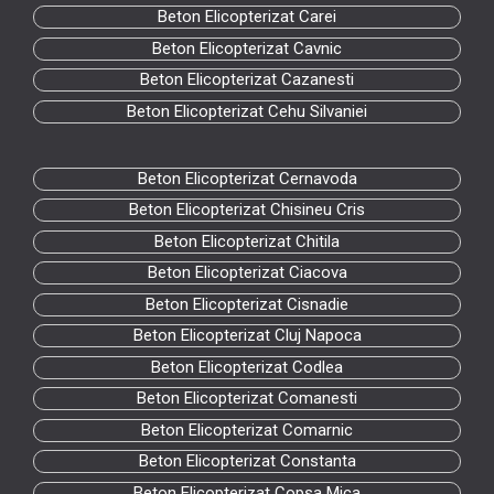
Beton Elicopterizat Carei
Beton Elicopterizat Cavnic
Beton Elicopterizat Cazanesti
Beton Elicopterizat Cehu Silvaniei
Beton Elicopterizat Cernavoda
Beton Elicopterizat Chisineu Cris
Beton Elicopterizat Chitila
Beton Elicopterizat Ciacova
Beton Elicopterizat Cisnadie
Beton Elicopterizat Cluj Napoca
Beton Elicopterizat Codlea
Beton Elicopterizat Comanesti
Beton Elicopterizat Comarnic
Beton Elicopterizat Constanta
Beton Elicopterizat Copsa Mica