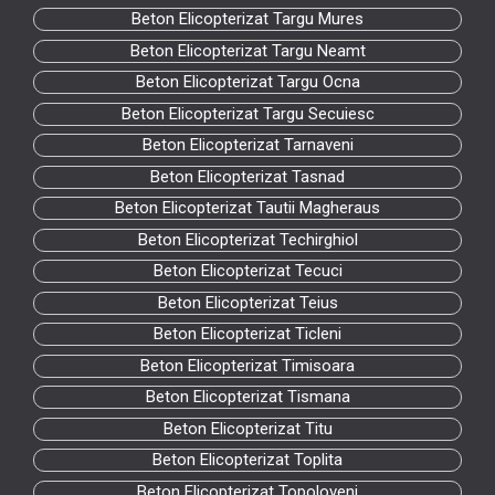
Beton Elicopterizat Targu Mures
Beton Elicopterizat Targu Neamt
Beton Elicopterizat Targu Ocna
Beton Elicopterizat Targu Secuiesc
Beton Elicopterizat Tarnaveni
Beton Elicopterizat Tasnad
Beton Elicopterizat Tautii Magheraus
Beton Elicopterizat Techirghiol
Beton Elicopterizat Tecuci
Beton Elicopterizat Teius
Beton Elicopterizat Ticleni
Beton Elicopterizat Timisoara
Beton Elicopterizat Tismana
Beton Elicopterizat Titu
Beton Elicopterizat Toplita
Beton Elicopterizat Topoloveni