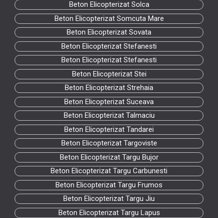
Beton Elicopterizat Solca
Beton Elicopterizat Somcuta Mare
Beton Elicopterizat Sovata
Beton Elicopterizat Stefanesti
Beton Elicopterizat Stefanesti
Beton Elicopterizat Stei
Beton Elicopterizat Strehaia
Beton Elicopterizat Suceava
Beton Elicopterizat Talmaciu
Beton Elicopterizat Tandarei
Beton Elicopterizat Targoviste
Beton Elicopterizat Targu Bujor
Beton Elicopterizat Targu Carbunesti
Beton Elicopterizat Targu Frumos
Beton Elicopterizat Targu Jiu
Beton Elicopterizat Targu Lapus