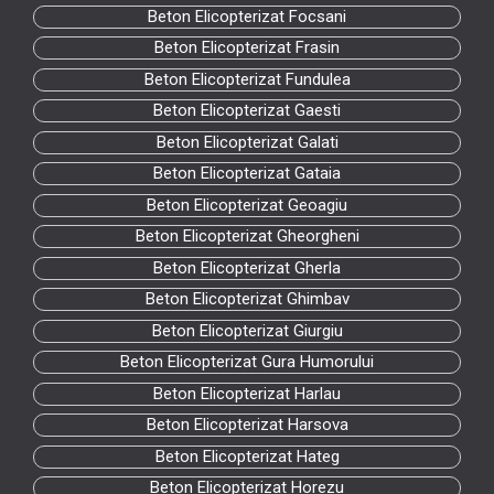
Beton Elicopterizat Focsani
Beton Elicopterizat Frasin
Beton Elicopterizat Fundulea
Beton Elicopterizat Gaesti
Beton Elicopterizat Galati
Beton Elicopterizat Gataia
Beton Elicopterizat Geoagiu
Beton Elicopterizat Gheorgheni
Beton Elicopterizat Gherla
Beton Elicopterizat Ghimbav
Beton Elicopterizat Giurgiu
Beton Elicopterizat Gura Humorului
Beton Elicopterizat Harlau
Beton Elicopterizat Harsova
Beton Elicopterizat Hateg
Beton Elicopterizat Horezu