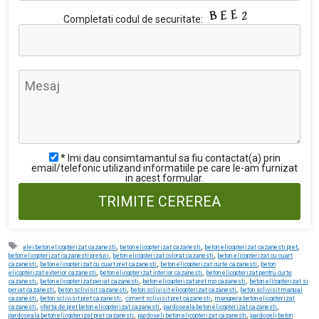
P
Completati codul de securitate:
l
e
a
s
e
l
e
a
v
e
t
h
i
s
* Imi dau consimtamantul sa fiu contactat(a) prin
f
email/telefonic utilizand informatiile pe care le-am furnizat
i
in acest formular.
e
l
d
e
m
p
t
Etichete
,
,
,
alei beton elicopterizat cazanesti
beton elicopterizat cazanesti
beton elicopterizat cazanesti pret
y
,
,
beton elicopterizat cazanesti preturi
beton elicopterizat colorat cazanesti
beton elicopterizat cu cuart
.
,
,
,
cazanesti
beton elicopterizat cu cuart pret cazanesti
beton elicopterizat curte cazanesti
beton
,
,
elicopterizat exterior cazanesti
beton elicopterizat interior cazanesti
beton elicopterizat pentru curte
,
,
,
cazanesti
beton elicopterizat periat cazanesti
beton elicopterizat pret mp cazanesti
beton elicopterizat si
,
,
,
periat cazanesti
beton sclivisit cazanesti
beton sclivisit elicopterizat cazanesti
beton sclivisit manual
,
,
,
cazanesti
beton sclivisit pret cazanesti
ciment sclivisit pret cazanesti
manopera beton elicopterizat
,
,
,
cazanesti
oferta de pret beton elicopterizat cazanesti
pardoseala beton elicopterizat cazanesti
,
,
pardoseala beton elicopterizat pret cazanesti
pardoseli beton elicopterizat cazanesti
pardoseli beton