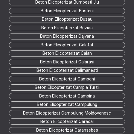
Beton Elicopterizat Bumbesti Jiu
Beton Elicopterizat Busteni
Beton Elicopterizat Buzau
Beton Elicopterizat Buzias
Beton Elicopterizat Cajvana
Beton Elicopterizat Calafat
Beton Elicopterizat Calan
Beton Elicopterizat Calarasi
Beton Elicopterizat Calimanesti
Beton Elicopterizat Campeni
Beton Elicopterizat Campia Turzii
Beton Elicopterizat Campina
Beton Elicopterizat Campulung
Beton Elicopterizat Campulung Moldovenesc
Beton Elicopterizat Caracal
Beton Elicopterizat Caransebes