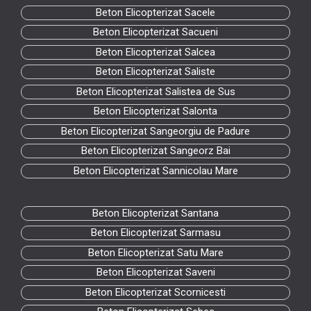
Beton Elicopterizat Sacele
Beton Elicopterizat Sacueni
Beton Elicopterizat Salcea
Beton Elicopterizat Saliste
Beton Elicopterizat Salistea de Sus
Beton Elicopterizat Salonta
Beton Elicopterizat Sangeorgiu de Padure
Beton Elicopterizat Sangeorz Bai
Beton Elicopterizat Sannicolau Mare
Beton Elicopterizat Santana
Beton Elicopterizat Sarmasu
Beton Elicopterizat Satu Mare
Beton Elicopterizat Saveni
Beton Elicopterizat Scornicesti