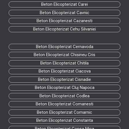
Beton Elicopterizat Carei
Beton Elicopterizat Cavnic
Beton Elicopterizat Cazanesti
Beton Elicopterizat Cehu Silvaniei
Beton Elicopterizat Cernavoda
Beton Elicopterizat Chisineu Cris
Beton Elicopterizat Chitila
Beton Elicopterizat Ciacova
Beton Elicopterizat Cisnadie
Beton Elicopterizat Cluj Napoca
Beton Elicopterizat Codlea
Beton Elicopterizat Comanesti
Beton Elicopterizat Comarnic
Beton Elicopterizat Constanta
Beton Elicopterizat Copsa Mica