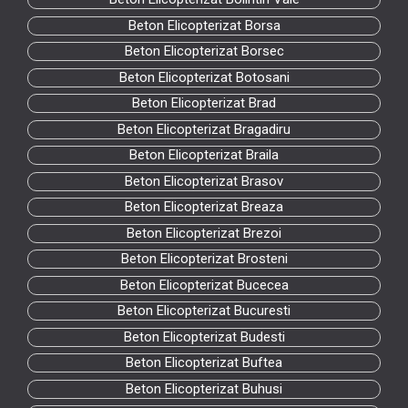
Beton Elicopterizat Borsa
Beton Elicopterizat Borsec
Beton Elicopterizat Botosani
Beton Elicopterizat Brad
Beton Elicopterizat Bragadiru
Beton Elicopterizat Braila
Beton Elicopterizat Brasov
Beton Elicopterizat Breaza
Beton Elicopterizat Brezoi
Beton Elicopterizat Brosteni
Beton Elicopterizat Bucecea
Beton Elicopterizat Bucuresti
Beton Elicopterizat Budesti
Beton Elicopterizat Buftea
Beton Elicopterizat Buhusi