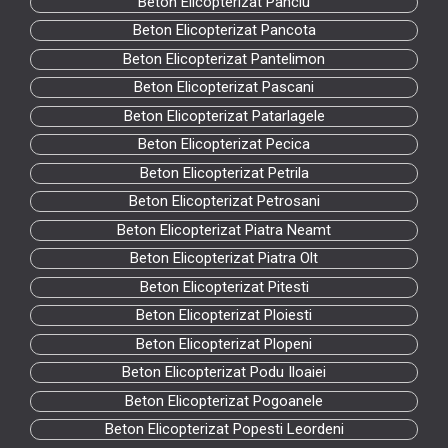
Beton Elicopterizat Panciu
Beton Elicopterizat Pancota
Beton Elicopterizat Pantelimon
Beton Elicopterizat Pascani
Beton Elicopterizat Patarlagele
Beton Elicopterizat Pecica
Beton Elicopterizat Petrila
Beton Elicopterizat Petrosani
Beton Elicopterizat Piatra Neamt
Beton Elicopterizat Piatra Olt
Beton Elicopterizat Pitesti
Beton Elicopterizat Ploiesti
Beton Elicopterizat Plopeni
Beton Elicopterizat Podu Iloaiei
Beton Elicopterizat Pogoanele
Beton Elicopterizat Popesti Leordeni