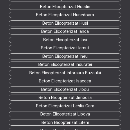
Beton Elicopterizat Huedin
Beton Elicopterizat Hunedoara
Beton Elicopterizat Husi
Beton Elicopterizat Ianca
Beton Elicopterizat Iasi
Beton Elicopterizat Iernut
Beton Elicopterizat Ineu
Beton Elicopterizat Insuratei
Beton Elicopterizat Intorsura Buzaului
Beton Elicopterizat Isaccea
Beton Elicopterizat Jibou
Beton Elicopterizat Jimbolia
Beton Elicopterizat Lehliu Gara
Beton Elicopterizat Lipova
Beton Elicopterizat Liteni