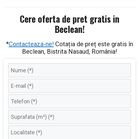
Cere oferta de pret gratis in
Beclean!
*
Contacteaza-ne!
Cotația de preț este gratis în
Beclean, Bistrita Nasaud, România!