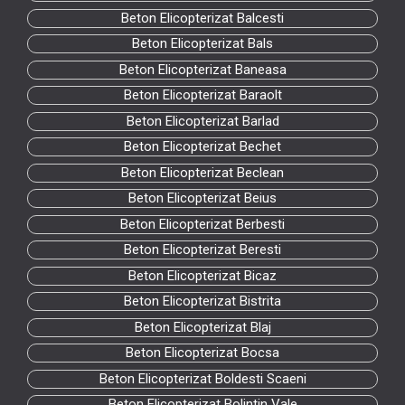
Beton Elicopterizat Balcesti
Beton Elicopterizat Bals
Beton Elicopterizat Baneasa
Beton Elicopterizat Baraolt
Beton Elicopterizat Barlad
Beton Elicopterizat Bechet
Beton Elicopterizat Beclean
Beton Elicopterizat Beius
Beton Elicopterizat Berbesti
Beton Elicopterizat Beresti
Beton Elicopterizat Bicaz
Beton Elicopterizat Bistrita
Beton Elicopterizat Blaj
Beton Elicopterizat Bocsa
Beton Elicopterizat Boldesti Scaeni
Beton Elicopterizat Bolintin Vale