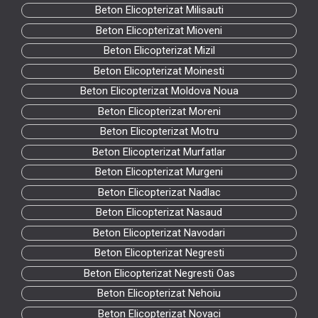
Beton Elicopterizat Milisauti
Beton Elicopterizat Mioveni
Beton Elicopterizat Mizil
Beton Elicopterizat Moinesti
Beton Elicopterizat Moldova Noua
Beton Elicopterizat Moreni
Beton Elicopterizat Motru
Beton Elicopterizat Murfatlar
Beton Elicopterizat Murgeni
Beton Elicopterizat Nadlac
Beton Elicopterizat Nasaud
Beton Elicopterizat Navodari
Beton Elicopterizat Negresti
Beton Elicopterizat Negresti Oas
Beton Elicopterizat Nehoiu
Beton Elicopterizat Novaci