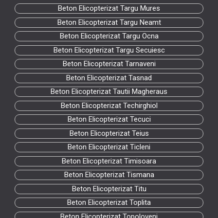
Beton Elicopterizat Targu Mures
Beton Elicopterizat Targu Neamt
Beton Elicopterizat Targu Ocna
Beton Elicopterizat Targu Secuiesc
Beton Elicopterizat Tarnaveni
Beton Elicopterizat Tasnad
Beton Elicopterizat Tautii Magheraus
Beton Elicopterizat Techirghiol
Beton Elicopterizat Tecuci
Beton Elicopterizat Teius
Beton Elicopterizat Ticleni
Beton Elicopterizat Timisoara
Beton Elicopterizat Tismana
Beton Elicopterizat Titu
Beton Elicopterizat Toplita
Beton Elicopterizat Topoloveni