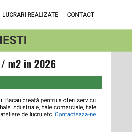
LUCRARI REALIZATE
CONTACT
NESTI
 / m2 in 2026
l Bacau creată pentru a oferi servicii
ale industriale, hale comerciale, hale
 ateliere de lucru etc.
Contacteaza-ne!