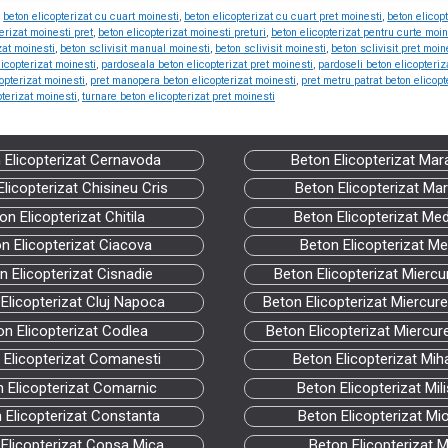
,
beton elicopterizat cu cuart moinesti
,
beton elicopterizat cu cuart pret moinesti
,
beton elicop
erizat moinesti pret
,
beton elicopterizat moinesti preturi
,
beton elicopterizat pentru curte moin
izat moinesti
,
beton sclivisit manual moinesti
,
beton sclivisit moinesti
,
beton sclivisit pret moin
icopterizat moinesti
,
pardoseala beton elicopterizat pret moinesti
,
pardoseli beton elicopteriz
copterizat moinesti
,
pret manopera beton elicopterizat moinesti
,
pret metru patrat beton elicopt
pterizat moinesti
,
turnare beton elicopterizat pret moinesti
 Elicopterizat Cernavoda
Beton Elicopterizat Mar
licopterizat Chisineu Cris
Beton Elicopterizat Mar
on Elicopterizat Chitila
Beton Elicopterizat Med
n Elicopterizat Ciacova
Beton Elicopterizat Me
n Elicopterizat Cisnadie
Beton Elicopterizat Miercu
Elicopterizat Cluj Napoca
Beton Elicopterizat Miercurea
on Elicopterizat Codlea
Beton Elicopterizat Miercure
 Elicopterizat Comanesti
Beton Elicopterizat Miha
 Elicopterizat Comarnic
Beton Elicopterizat Mili
 Elicopterizat Constanta
Beton Elicopterizat Mi
Elicopterizat Copsa Mica
Beton Elicopterizat Mi