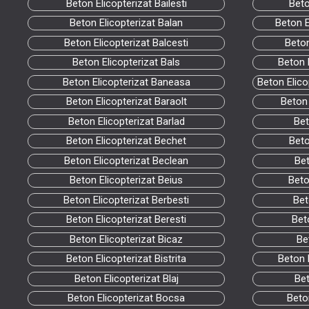
Beton Elicopterizat Bailesti
Beto
Beton Elicopterizat Balan
Beton E
Beton Elicopterizat Balcesti
Beton
Beton Elicopterizat Bals
Beton 
Beton Elicopterizat Baneasa
Beton Elico
Beton Elicopterizat Baraolt
Beton 
Beton Elicopterizat Barlad
Bet
Beton Elicopterizat Bechet
Beto
Beton Elicopterizat Beclean
Bet
Beton Elicopterizat Beius
Beto
Beton Elicopterizat Berbesti
Bet
Beton Elicopterizat Beresti
Bet
Beton Elicopterizat Bicaz
Be
Beton Elicopterizat Bistrita
Beton E
Beton Elicopterizat Blaj
Bet
Beton Elicopterizat Bocsa
Beto