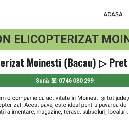
ACASA
N ELICOPTERIZAT MOI
terizat Moinesti (Bacau) ▷ Pret
Sună ☏ 0746 080 299
 o companie cu activitate în Moinesti și tot județu
pterizat. Acest pavaj este ideal pentru pavarea de: h
ții alimentare, magazine, terase, subsoluri, localuri,