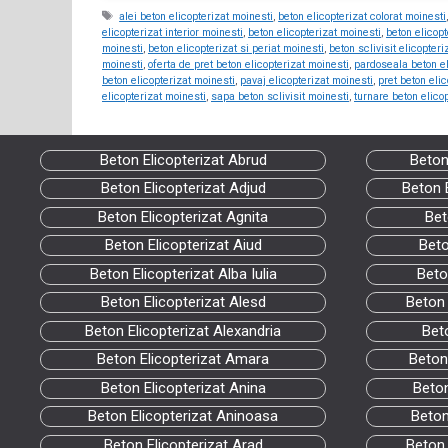
l
Etichete
alei beton elicopterizat moinesti
,
beton elicopterizat colorat moinesti
e
elicopterizat interior moinesti
,
beton elicopterizat moinesti
,
beton elicopt
a
moinesti
,
beton elicopterizat si periat moinesti
,
beton sclivisit elicopter
v
e
moinesti
,
oferta de pret beton elicopterizat moinesti
,
pardoseala beton el
t
beton elicopterizat moinesti
,
pavaj elicopterizat moinesti
,
pret beton eli
h
elicopterizat moinesti
,
sapa beton sclivisit moinesti
,
turnare beton elico
i
s
f
i
Beton Elicopterizat Abrud
Beton
e
l
Beton Elicopterizat Adjud
Beton E
d
e
Beton Elicopterizat Agnita
Bet
m
p
Beton Elicopterizat Aiud
Beto
t
y
Beton Elicopterizat Alba Iulia
Beto
.
Beton Elicopterizat Alesd
Beton 
Beton Elicopterizat Alexandria
Bet
Beton Elicopterizat Amara
Beton
Beton Elicopterizat Anina
Beton
Beton Elicopterizat Aninoasa
Beton
Beton Elicopterizat Arad
Beton 