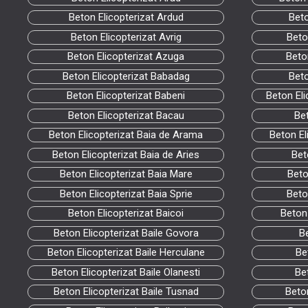
Beton Elicopterizat Ardud
Beto
Beton Elicopterizat Avrig
Beto
Beton Elicopterizat Azuga
Beto
Beton Elicopterizat Babadag
Beto
Beton Elicopterizat Babeni
Beton Eli
Beton Elicopterizat Bacau
Bet
Beton Elicopterizat Baia de Arama
Beton El
Beton Elicopterizat Baia de Aries
Bet
Beton Elicopterizat Baia Mare
Beto
Beton Elicopterizat Baia Sprie
Beto
Beton Elicopterizat Baicoi
Beton
Beton Elicopterizat Baile Govora
Be
Beton Elicopterizat Baile Herculane
Be
Beton Elicopterizat Baile Olanesti
Be
Beton Elicopterizat Baile Tusnad
Beto