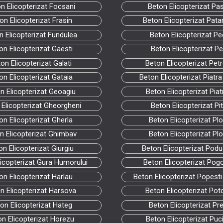
n Elicopterizat Focsani
Beton Elicopterizat Pa
on Elicopterizat Frasin
Beton Elicopterizat Pata
n Elicopterizat Fundulea
Beton Elicopterizat Pe
on Elicopterizat Gaesti
Beton Elicopterizat Pet
on Elicopterizat Galati
Beton Elicopterizat Pet
on Elicopterizat Gataia
Beton Elicopterizat Piatr
n Elicopterizat Geoagiu
Beton Elicopterizat Piat
 Elicopterizat Gheorgheni
Beton Elicopterizat Pit
on Elicopterizat Gherla
Beton Elicopterizat Plo
n Elicopterizat Ghimbav
Beton Elicopterizat Pl
on Elicopterizat Giurgiu
Beton Elicopterizat Podu 
licopterizat Gura Humorului
Beton Elicopterizat Pog
on Elicopterizat Harlau
Beton Elicopterizat Popesti
n Elicopterizat Harsova
Beton Elicopterizat Po
on Elicopterizat Hateg
Beton Elicopterizat Pr
on Elicopterizat Horezu
Beton Elicopterizat Puc