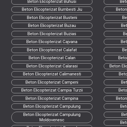
Beton Elicopterizat Buhusi
Bet
Beton Elicopterizat Bumbesti Jiu
Beton
Beton Elicopterizat Busteni
Be
Beton Elicopterizat Buzau
Bet
Beton Elicopterizat Buzias
Be
Beton Elicopterizat Cajvana
Bet
Beton Elicopterizat Calafat
Be
Beton Elicopterizat Calan
Beto
Beton Elicopterizat Calarasi
Beton Eli
Beton Elicopterizat Calimanesti
Beto
Beton Elicopterizat Campeni
Bet
Beton Elicopterizat Campia Turzii
Beto
Beton Elicopterizat Campina
Beton 
Beton Elicopterizat Campulung
Bet
Beton Elicopterizat Campulung
Bet
Moldovenesc
Bet