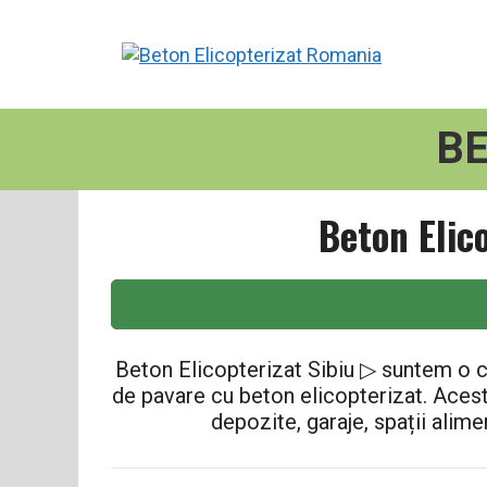
Sari
la
conținut
BE
Beton Elic
Beton Elicopterizat Sibiu ▷ suntem o com
de pavare cu beton elicopterizat. Acest 
depozite, garaje, spații alime