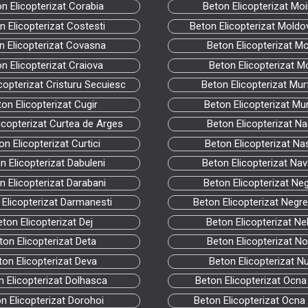
n Elicopterizat Corabia
Beton Elicopterizat Moi
n Elicopterizat Costesti
Beton Elicopterizat Mold
n Elicopterizat Covasna
Beton Elicopterizat Mo
n Elicopterizat Craiova
Beton Elicopterizat M
copterizat Cristuru Secuiesc
Beton Elicopterizat Mur
on Elicopterizat Cugir
Beton Elicopterizat Mu
icopterizat Curtea de Arges
Beton Elicopterizat Na
on Elicopterizat Curtici
Beton Elicopterizat N
n Elicopterizat Dabuleni
Beton Elicopterizat Nav
n Elicopterizat Darabani
Beton Elicopterizat Neg
 Elicopterizat Darmanesti
Beton Elicopterizat Negre
ton Elicopterizat Dej
Beton Elicopterizat Ne
ton Elicopterizat Deta
Beton Elicopterizat No
ton Elicopterizat Deva
Beton Elicopterizat N
n Elicopterizat Dolhasca
Beton Elicopterizat Ocn
n Elicopterizat Dorohoi
Beton Elicopterizat Ocna S