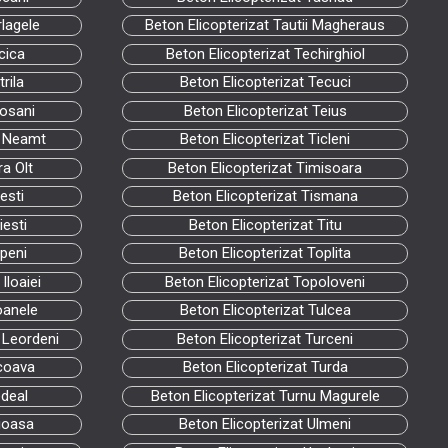
rlagele
Beton Elicopterizat Tautii Magheraus
cica
Beton Elicopterizat Techirghiol
rila
Beton Elicopterizat Tecuci
rosani
Beton Elicopterizat Teius
a Neamt
Beton Elicopterizat Ticleni
ra Olt
Beton Elicopterizat Timisoara
esti
Beton Elicopterizat Tismana
iesti
Beton Elicopterizat Titu
openi
Beton Elicopterizat Toplita
Iloaiei
Beton Elicopterizat Topoloveni
oanele
Beton Elicopterizat Tulcea
 Leordeni
Beton Elicopterizat Turceni
tcoava
Beton Elicopterizat Turda
edeal
Beton Elicopterizat Turnu Magurele
ioasa
Beton Elicopterizat Ulmeni