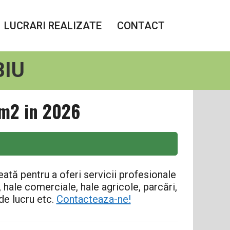
LUCRARI REALIZATE
CONTACT
BIU
 m2 in 2026
eată pentru a oferi servicii profesionale
 hale comerciale, hale agricole, parcări,
 de lucru etc.
Contacteaza-ne!