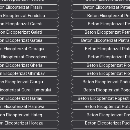
on Elicopterizat Frasin
Beton Elicopterizat Pata
n Elicopterizat Fundulea
Beton Elicopterizat Pe
on Elicopterizat Gaesti
Beton Elicopterizat Pet
on Elicopterizat Galati
Beton Elicopterizat Pet
on Elicopterizat Gataia
Beton Elicopterizat Piatr
n Elicopterizat Geoagiu
Beton Elicopterizat Piat
 Elicopterizat Gheorgheni
Beton Elicopterizat Pit
on Elicopterizat Gherla
Beton Elicopterizat Plo
n Elicopterizat Ghimbav
Beton Elicopterizat Pl
on Elicopterizat Giurgiu
Beton Elicopterizat Podu 
licopterizat Gura Humorului
Beton Elicopterizat Pog
on Elicopterizat Harlau
Beton Elicopterizat Popesti
n Elicopterizat Harsova
Beton Elicopterizat Po
on Elicopterizat Hateg
Beton Elicopterizat Pr
on Elicopterizat Horezu
Beton Elicopterizat Puc