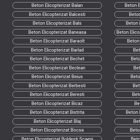
Beton Elicopterizat Balan
Beton E
Beton Elicopterizat Balcesti
Beton
Beton Elicopterizat Bals
Beton 
Beton Elicopterizat Baneasa
Beton Elico
Beton Elicopterizat Baraolt
Beton 
Beton Elicopterizat Barlad
Bet
Beton Elicopterizat Bechet
Beto
Beton Elicopterizat Beclean
Bet
Beton Elicopterizat Beius
Beto
Beton Elicopterizat Berbesti
Bet
Beton Elicopterizat Beresti
Bet
Beton Elicopterizat Bicaz
Be
Beton Elicopterizat Bistrita
Beton E
Beton Elicopterizat Blaj
Bet
Beton Elicopterizat Bocsa
Beto
Beton Elicopterizat Boldesti Scaeni
Beto