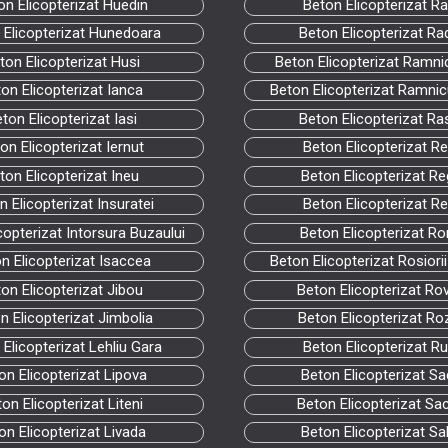
on Elicopterizat Huedin
Beton Elicopterizat Ra
 Elicopterizat Hunedoara
Beton Elicopterizat Ra
ton Elicopterizat Husi
Beton Elicopterizat Ramni
on Elicopterizat Ianca
Beton Elicopterizat Ramni
ton Elicopterizat Iasi
Beton Elicopterizat R
on Elicopterizat Iernut
Beton Elicopterizat R
ton Elicopterizat Ineu
Beton Elicopterizat Re
n Elicopterizat Insuratei
Beton Elicopterizat Re
copterizat Intorsura Buzaului
Beton Elicopterizat R
n Elicopterizat Isaccea
Beton Elicopterizat Rosiori
on Elicopterizat Jibou
Beton Elicopterizat Rov
n Elicopterizat Jimbolia
Beton Elicopterizat R
Elicopterizat Lehliu Gara
Beton Elicopterizat R
on Elicopterizat Lipova
Beton Elicopterizat Sa
on Elicopterizat Liteni
Beton Elicopterizat Sa
on Elicopterizat Livada
Beton Elicopterizat Sa