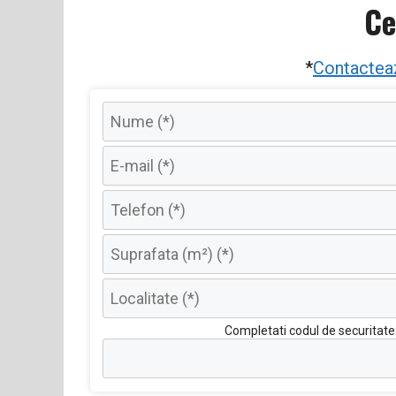
Ce
*
Contactea
P
Completati codul de securitate
l
e
a
s
e