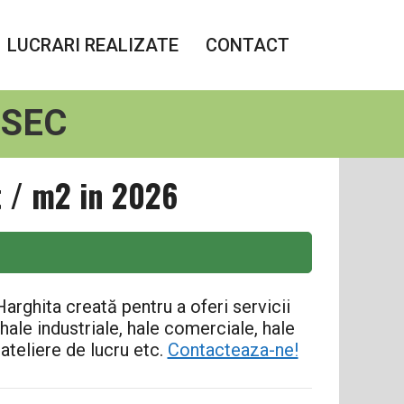
LUCRARI REALIZATE
CONTACT
RSEC
t / m2 in 2026
rghita creată pentru a oferi servicii
ale industriale, hale comerciale, hale
 ateliere de lucru etc.
Contacteaza-ne!