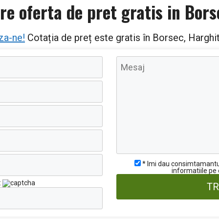
re oferta de pret gratis in Bors
za-ne!
Cotația de preț este gratis în Borsec, Harghi
* Imi dau consimtamantul 
informatiile pe
: