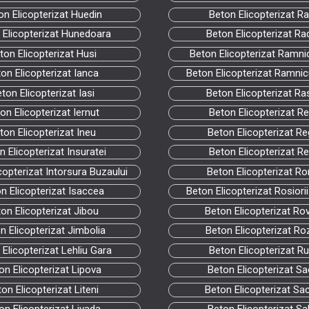
on Elicopterizat Huedin
Beton Elicopterizat Ra
 Elicopterizat Hunedoara
Beton Elicopterizat Ra
ton Elicopterizat Husi
Beton Elicopterizat Ramni
on Elicopterizat Ianca
Beton Elicopterizat Ramni
ton Elicopterizat Iasi
Beton Elicopterizat R
on Elicopterizat Iernut
Beton Elicopterizat R
ton Elicopterizat Ineu
Beton Elicopterizat Re
n Elicopterizat Insuratei
Beton Elicopterizat Re
copterizat Intorsura Buzaului
Beton Elicopterizat R
n Elicopterizat Isaccea
Beton Elicopterizat Rosiori
on Elicopterizat Jibou
Beton Elicopterizat Rov
n Elicopterizat Jimbolia
Beton Elicopterizat R
Elicopterizat Lehliu Gara
Beton Elicopterizat R
on Elicopterizat Lipova
Beton Elicopterizat Sa
on Elicopterizat Liteni
Beton Elicopterizat Sa