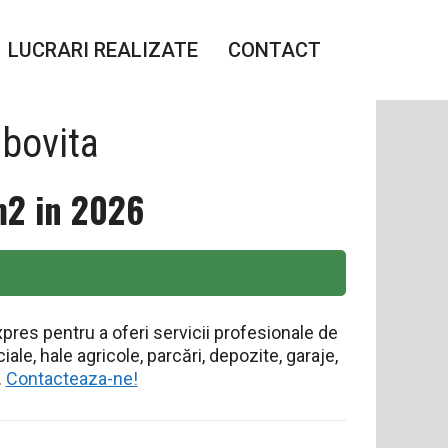
LUCRARI REALIZATE
CONTACT
mbovita
m2 in 2026
res pentru a oferi servicii profesionale de
le, hale agricole, parcări, depozite, garaje,
.
Contacteaza-ne!