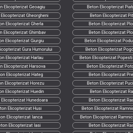
n Elicopterizat Geoagiu
Beton Elicopterizat Piat
 Elicopterizat Gheorgheni
Beton Elicopterizat Pit
on Elicopterizat Gherla
Beton Elicopterizat Plo
n Elicopterizat Ghimbav
Beton Elicopterizat Pl
on Elicopterizat Giurgiu
Beton Elicopterizat Podu 
licopterizat Gura Humorului
Beton Elicopterizat Pog
on Elicopterizat Harlau
Beton Elicopterizat Popesti
n Elicopterizat Harsova
Beton Elicopterizat Po
on Elicopterizat Hateg
Beton Elicopterizat Pr
on Elicopterizat Horezu
Beton Elicopterizat Puc
on Elicopterizat Huedin
Beton Elicopterizat Ra
 Elicopterizat Hunedoara
Beton Elicopterizat Ra
ton Elicopterizat Husi
Beton Elicopterizat Ramni
on Elicopterizat Ianca
Beton Elicopterizat Ramni
ton Elicopterizat Iasi
Beton Elicopterizat R