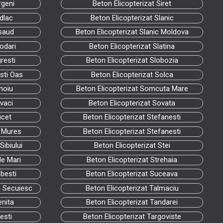
rgeni
Beton Elicopterizat Siret
dlac
Beton Elicopterizat Slanic
asaud
Beton Elicopterizat Slanic Moldova
odari
Beton Elicopterizat Slatina
resti
Beton Elicopterizat Slobozia
sti Oas
Beton Elicopterizat Solca
hoiu
Beton Elicopterizat Somcuta Mare
vaci
Beton Elicopterizat Sovata
ucet
Beton Elicopterizat Stefanesti
a Mures
Beton Elicopterizat Stefanesti
ibiului
Beton Elicopterizat Stei
le Mari
Beton Elicopterizat Strehaia
besti
Beton Elicopterizat Suceava
u Secuiesc
Beton Elicopterizat Talmaciu
enita
Beton Elicopterizat Tandarei
esti
Beton Elicopterizat Targoviste