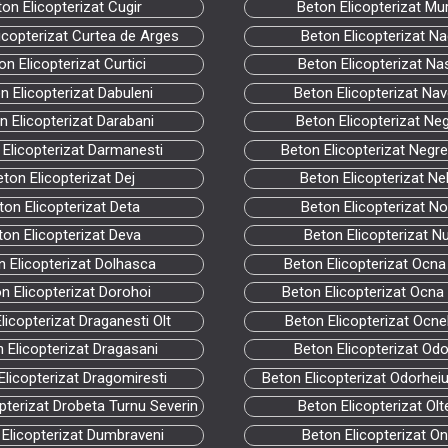
on Elicopterizat Cugir
Beton Elicopterizat Mu
icopterizat Curtea de Arges
Beton Elicopterizat Na
on Elicopterizat Curtici
Beton Elicopterizat N
n Elicopterizat Dabuleni
Beton Elicopterizat Nav
n Elicopterizat Darabani
Beton Elicopterizat Neg
 Elicopterizat Darmanesti
Beton Elicopterizat Negre
ton Elicopterizat Dej
Beton Elicopterizat Ne
ton Elicopterizat Deta
Beton Elicopterizat No
ton Elicopterizat Deva
Beton Elicopterizat N
n Elicopterizat Dolhasca
Beton Elicopterizat Ocn
n Elicopterizat Dorohoi
Beton Elicopterizat Ocna S
licopterizat Draganesti Olt
Beton Elicopterizat Ocne
 Elicopterizat Dragasani
Beton Elicopterizat Odo
Elicopterizat Dragomiresti
Beton Elicopterizat Odorhei
pterizat Drobeta Turnu Severin
Beton Elicopterizat Olt
Elicopterizat Dumbraveni
Beton Elicopterizat On