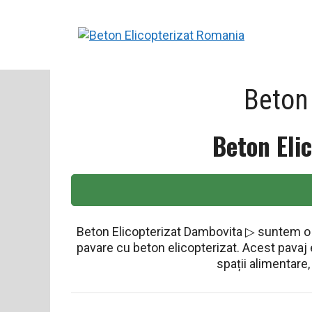
Sari
la
conținut
Beton 
Beton Eli
Beton Elicopterizat Dambovita ▷ suntem o c
pavare cu beton elicopterizat. Acest pavaj e
spații alimentare,