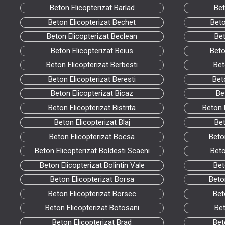
Beton Elicopterizat Barlad
Bet
Beton Elicopterizat Bechet
Beto
Beton Elicopterizat Beclean
Bet
Beton Elicopterizat Beius
Beto
Beton Elicopterizat Berbesti
Bet
Beton Elicopterizat Beresti
Bet
Beton Elicopterizat Bicaz
Be
Beton Elicopterizat Bistrita
Beton E
Beton Elicopterizat Blaj
Bet
Beton Elicopterizat Bocsa
Beto
Beton Elicopterizat Boldesti Scaeni
Beto
Beton Elicopterizat Bolintin Vale
Bet
Beton Elicopterizat Borsa
Beto
Beton Elicopterizat Borsec
Bet
Beton Elicopterizat Botosani
Bet
Beton Elicopterizat Brad
Bet