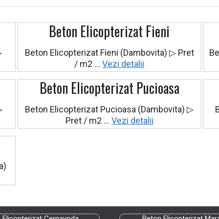
Beton Elicopterizat Fieni
▷
Beton Elicopterizat Fieni (Dambovita) ▷ Pret
Be
/ m2 …
Vezi detalii
Beton Elicopterizat Pucioasa
▷
Beton Elicopterizat Pucioasa (Dambovita) ▷
Pret / m2 …
Vezi detalii
a)
 Elicopterizat Cernavoda
Beton Elicopterizat Mar