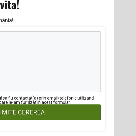
vita!
mânia!
sa fiu contactat(a) prin email/telefonic utilizand
 care le-am furnizat in acest formular.