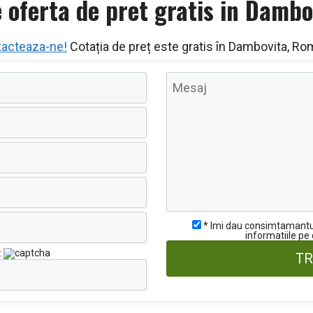
 oferta de pret gratis in Dambo
acteaza-ne!
Cotația de preț este gratis în Dambovita, Ro
* Imi dau consimtamantul 
informatiile pe
: