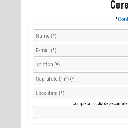
Cere
*
Cont
P
Completati codul de securitate
l
e
a
s
e
l